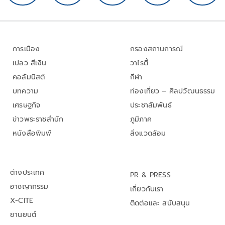
การเมือง
กรองสถานการณ์
เปลว สีเงิน
วาไรตี้
คอลัมนิสต์
กีฬา
บทความ
ท่องเที่ยว – ศิลปวัฒนธรรม
เศรษฐกิจ
ประชาสัมพันธ์
ข่าวพระราชสำนัก
ภูมิภาค
หนังสือพิมพ์
สิ่งแวดล้อม
ต่างประเทศ
PR & PRESS
อาชญากรรม
เกี่ยวกับเรา
X-CITE
ติดต่อและ สนับสนุน
ยานยนต์