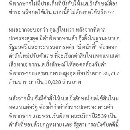
พิพากษาฯไม่มีประเด็นที่บังคับให้น.ส.ยิ่งลักษณ์ต้อง
ชำระ หรือชดใช้เงิน แบบนี้ก็ไม่ต้องชดใช้หรือ???
ผมอยากจะบอกว่า คุณรู้ไหมว่า หลังจากที่ศาล
ปกครองสูงสุด มีคำพิพากษาแล้ว อุ๊งอิ๊งในฐานะนายก
รัฐมนตรี และกระทรวงการคลัง “มีหน้าที่” ต้องออก
คำสั่งใหม่ปรับตัวเลข ที่จะเรียกค่าสินไหมทดแทน(ค่า
เสียหาย) จากน.ส.ยิ่งลักษณ์ ให้สอดคล้องกับคำ
พิพากษาของศาลปกครองสูงสุด คือปรับจาก 35,717
ล้านบาท มาเป็น 10,028 ล้านบาท
หลังจากนั้น จึงมีคำสั่งให้น.ส.ยิ่งลักษณ์ ชดใช้สินไหม
ทดแทนต่อรัฐ ต้องย้ำว่าคำสั่งทางปกครอง ตามคำ
พิพากษาฯ และพรบ.รับผิดทางละเมิดฯปี2539 เป็น
คำสั่งที่ชอบด้วยกฏหมาย และ รัฐสามารถบังคับคดีนี้