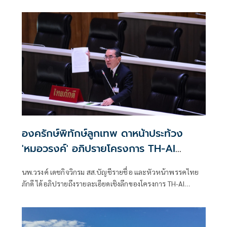
องครักษ์พิทักษ์ลูกเทพ ดาหน้าประท้วง
'หมอวรงค์' อภิปรายโครงการ TH-AI
Passport
นพ.วรงค์ เดชกิจวิกรม สส.บัญชีรายชื่อ และหัวหน้าพรรคไทย
ภักดี ได้อภิปรายถึงรายละเอียดเชิงลึกของโครงการ TH-AI
Passport ของกระทรวงดิจิทัลเพื่อเศรษฐกิจและสังคม (ดีอี)
วงเงิน 1,645 ล้านบาท ที่ส่อว่าไม่โปร่งใส เอื้อประโยชน์