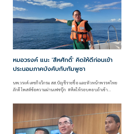
หมอวรงค์ แนะ 'สีหศักดิ์' คิดให้ดีก่อนเข้า
ประนอมภาคบังคับกับกัมพูชา
นพ.วรงค์ เดชกิจวิกรม สส.บัญชีรายชื่อ และหัวหน้าพรรคไทย
ภักดี โพสต์ข้อความผ่านเฟซบุ๊ก #คิดให้รอบคอบถ้าเข้า
ประนอมภาคบังคับกับกัมพูชา