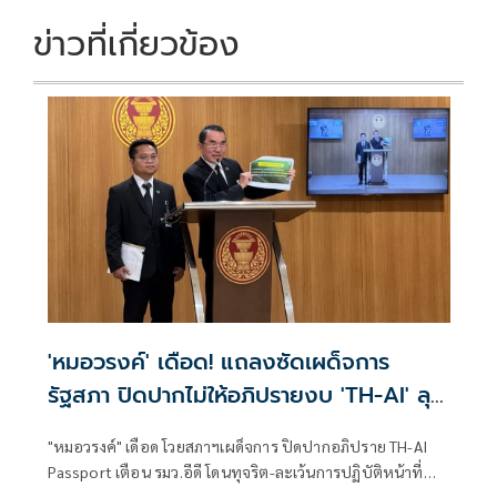
ข่าวที่เกี่ยวข้อง
'หมอวรงค์' เดือด! แถลงซัดเผด็จการ
รัฐสภา ปิดปากไม่ให้อภิปรายงบ 'TH-AI' ลุย
ยื่น ป.ป.ช. พรุ่งนี้
"หมอวรงค์" เดือด โวยสภาฯเผด็จการ ปิดปากอภิปราย TH-AI
Passport เตือน รมว.อีดี โดนทุจริต-ละเว้นการปฏิบัติหน้าที่
เตรียมหอบเอกสารร้องป.ป.ช. พรุ่งนี้