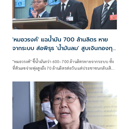
'หมอวรงค์' แฉน้ำมัน 700 ล้านลิตร หาย
จากระบบ ส่อพิรุธ 'น้ำมันลม' สูบเงินกองทุน
หมื่นล้าน
"หมอวรงค์" ชี้น้ำมันกว่า 600–700 ล้านลิตรหายจากระบบ ทั้ง
ที่ตัวเลขจ่ายพุ่งสูงถึง 70 ล้านลิตรต่อวัน แต่ประชาชนกลับเติม
ไม่ได้ ส่อพิรุธ "น้ำมันลม" โกงกองทุนน้ำมันหมื่นล้าน จี้รัฐตรวจ
บัญชีสต็อกจริงตั้งแต่โรงกลั่นถึงปั๊ม ซัดหน่วยงานรัฐทำงานไม่
ตรงจุด ตั้งคำถามใครอยู่เบื้องหลัง