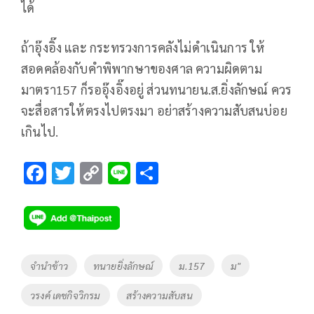
ได้
ถ้าอุ๊งอิ๊ง และ กระทรวงการคลังไม่ดำเนินการ ให้
สอดคล้องกับคำพิพากษาของศาล ความผิดตาม
มาตรา157 ก็รออุ๊งอิ๊งอยู่ ส่วนทนายน.ส.ยิ่งลักษณ์ ควร
จะสื่อสารให้ตรงไปตรงมา อย่าสร้างความสับสนบ่อย
เกินไป.
F
T
C
Li
S
ac
wi
o
n
h
e
tt
p
e
ar
b
er
y
e
o
Li
Tags
จำนำข้าว
ทนายยิ่งลักษณ์
ม.157
ม"
o
n
วรงค์ เดชกิจวิกรม
สร้างความสับสน
k
k