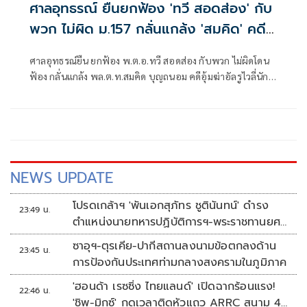
ศาลอุทธรณ์ ยืนยกฟ้อง 'ทวี สอดส่อง' กับ
พวก ไม่ผิด ม.157 กลั่นแกล้ง 'สมคิด' คดี
อุ้มฆ่านักธุรกิจซาอุฯ
ศาลอุทธรณ์ยืน ยกฟ้อง พ.ต.อ.ทวี สอดส่อง กับพวก ไม่ผิดโดน
ฟ้อง กลั่นแกล้ง พล.ต.ท.สมคิด บุญถนอม คดีอุ้มฆ่าอัลรูไวลี่นัก
ธุรกิจชาวซาอุฯ
NEWS UPDATE
โปรดเกล้าฯ 'พันเอกสุภัทร ชูตินันทน์' ดำรง
23:49 น.
ตำแหน่งนายทหารปฏิบัติการฯ-พระราชทานยศ
'พลตรี'
ซาอุฯ-ตุรเคีย-ปากีสถานลงนามข้อตกลงด้าน
23:45 น.
การป้องกันประเทศท่ามกลางสงครามในภูมิภาค
'ฮอนด้า เรซซิ่ง ไทยแลนด์' เปิดฉากร้อนแรง!
22:46 น.
'ชิพ-มิกซ์' กดเวลาติดหัวแถว ARRC สนาม 4