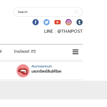
LINE : @THAIPOST
พ์
ไทยโพสต์ ทีวี
คันปากอยากเล่า
เลขทรัพย์สินให้โชค