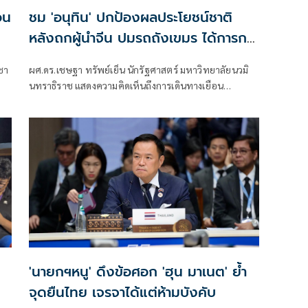
อน
ชม 'อนุทิน' ปกป้องผลประโยชน์ชาติ
หลังถกผู้นำจีน ปมรถถังเขมร ได้การกา
รันตี ห้ามใช้ซัดกับไทย
ูชา
ผศ.ดร.เชษฐา ทรัพย์เย็น นักรัฐศาสตร์ มหาวิทยาลัยนวมิ
นทราธิราช แสดงความคิดเห็นถึงการเดินทางเยือน
สาธารณรัฐประชาชนจีนของนายอนุทิ
'นายกฯหนู' ดึงข้อศอก 'ฮุน มาเนต' ย้ำ
จุดยืนไทย เจรจาได้แต่ห้ามบังคับ