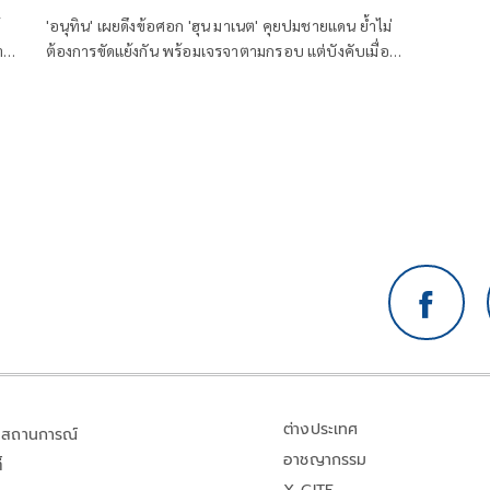
'อนุทิน' เผยดึงข้อศอก 'ฮุน มาเนต' คุยปมชายแดน ย้ำไม่
าง
ต้องการขัดแย้งกัน พร้อมเจรจาตามกรอบ แต่บังคับเมื่อ
ไหร่หยุดทันที ลั่นไม่พูดเรื่องเปิดด่าน คำต้องห้ามเดี๋ยวคน
ไทยโกรธตาย
ต่างประเทศ
สถานการณ์
อาชญากรรม
้