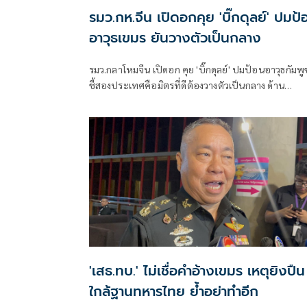
รมว.กห.จีน เปิดอกคุย 'บิ๊กดุลย์' ปมป้
อาวุธเขมร ยันวางตัวเป็นกลาง
รมว.กลาโหมจีน เปิดอก คุย 'บิ๊กดุลย์' ปมป้อนอาวุธกัมพ
ชี้สองประเทศคือมิตรที่ดีต้องวางตัวเป็นกลาง ด้าน
รมว.กห.ไทย ใช้นอกรอบซักส่งอาวุธเพิ่ม
'เสธ.ทบ.' ไม่เชื่อคำอ้างเขมร เหตุยิงปืน
ใกล้ฐานทหารไทย ย้ำอย่าทำอีก