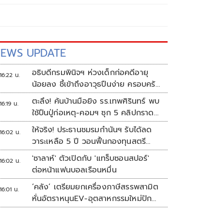
EWS UPDATE
อธิบดีกรมพินิจฯ ห่วงเด็กก่อคดีอายุ
16:22 น.
น้อยลง ชี้เข้าถึงอาวุธปืนง่าย ครอบครัว
แตกแยกเป็นชนวนสำคัญ
ตะลึง! ค้นบ้านมือยิง รร.เทพศิรินทร์ พบ
16:19 น.
ใช้ปืนปู่ก่อเหตุ-คอมฯ ซุก 5 คลิปกราด
ยิง
ให้จริง! ประธานชมรมกำนันฯ รับได้ลด
16:02 น.
วาระเหลือ 5 ปี วอนฟื้นกองทุนสตรี
อำเภอละล้าน
'ซาลาห์' ตัวเปิดกับ 'แทร็บซอนสปอร์'
16:02 น.
ต่อหน้าแฟนบอลเรือนหมื่น
‘คลัง’ เตรียมยกเครื่องภาษีสรรพสามิต
16:01 น.
หั่นอัตราหนุนEV-อุตสาหกรรมใหม่ปัก
หมุดไทย