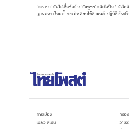
'เสธ.ทบ.' ลั่นไม่เชื่อข้ออ้าง 'กัมพูชา' หลังยิงปืน 3 นัดใกล้
ฐานทหารไทย ย้ำกองทัพตอบโต้ตามหลักปฏิบัติ ยันสร้
แน่อ่างเก็บน้ำ 'ห้วยตามาเรีย' ไม่ว่าจะใช้งบไหน ขอแค่
สร้างประโยชน์ให้ประเทศชาติ
การเมือง
กรอง
เปลว สีเงิน
วาไรตี