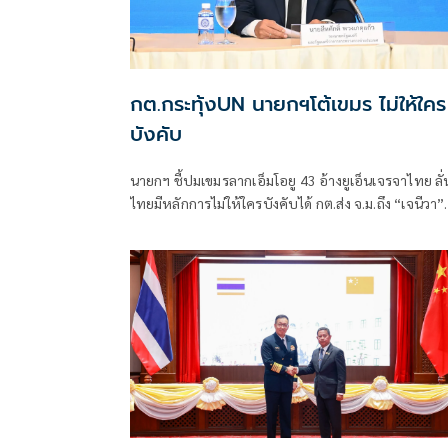
กต.กระทุ้งUN นายกฯโต้เขมร ไม่ให้ใคร
บังคับ
นายกฯ ชี้ปมเขมรลากเอ็มโอยู 43 อ้างยูเอ็นเจรจาไทย ลั่
ไทยมีหลักการไม่ให้ใครบังคับได้ กต.ส่ง จ.ม.ถึง “เจนีวา”
แจงรายงาน “ทอม แอนดรูว์ส” กระทบ "ความเป็นกลาง
เที่ยงธรรม" คณะมนตรีสิทธิมนุษยชนฯ “สีหศักดิ์” ซัด
“กัมพูชา” ใช้ปมพาดพิงไทยโฆษณาชวนเชื่อทางการเมื