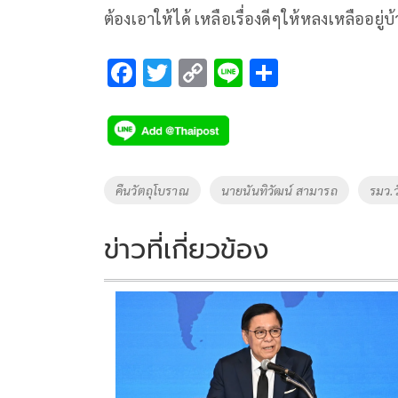
ต้องเอาให้ได้ เหลือเรื่องดีๆให้หลงเหลืออยู่บ
F
T
C
Li
S
ac
wi
o
n
h
e
tt
p
e
ar
b
er
y
e
o
Li
Tags
คืนวัตถุโบราณ
นายนันทิวัฒน์ สามารถ
รมว.
o
n
k
k
ข่าวที่เกี่ยวข้อง