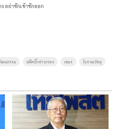
้าง อย่าชักเข้าชักออก
วัฒนธรรม
อดีตบิ๊กข่าวกรอง
เขมร
โบราณวัตถุ