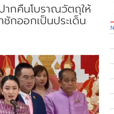
บปากคืนโบราณวัตถุให้
้าชักออกเป็นประเด็น
N