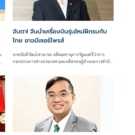
จับตา! จีนนำเครื่องบินรุ่นใหม่ฝึกรบกับ
ไทย อาจมีเซอร์ไพรส์
น
นายนันทิวัฒน์ สามารถ อดีตเลขานุการรัฐมนตรีว่าการ
กระทรวงการต่างประเทศ และอดีตรองผู้อำนวยการสำนัก
-
ข่าวกรองแห่งชาติ โพสต์ข้อความผ่านเฟซบุ๊กในหัวข้อ
"สัมพันธ์แนบแน่น"
อง