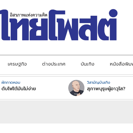
เศรษฐกิจ
ต่างประเทศ
บันเทิง
หนังสือพิม
ผักกาดหอม
วิสามัญบันเทิง
ดับไฟใต้มันไม่ง่าย
สุภาพบุรุษผู้อาวุโส?