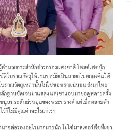
ู้อำนวยการสำนักข่าวกรองแห่งชาติ โพสต์เฟซบุ๊ก
ืนสมบัติโบราณวัตถุให้เขมร สมัยเป็นนายกไปตกลงคืนให้
้ โบราณวัตถุเหล่านั้นไม่ใช่ของเราแน่นอน ส่งมาไทย
่มีหลักฐานชัดเจนมาแสดง แต่เขาแอบมาขอดูหลายครั้ง
ีบขนุนประดับส่วนมุมของพระปรางค์ แต่เมื่อหลวมตัว
ว้ก็ไม่มีคุณค่าอะไรแก่เรา
ีอำนาจต่อรองอะไรมากมายนัก ไม่ใช่มาสเตอร์พีชที่เขา