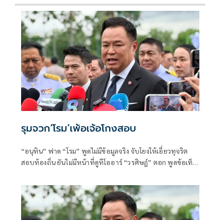
รุมจวก‘โรม’เพ้อเจ้อโกงสอบ
“อนุทิน” ฟาด “โรม” พูดไม่มีข้อมูลจริง จับโยงให้เอี่ยวทุจริต
สอบท้องถิ่น ยันไม่มีหน้าที่ดูทีโออาร์ “วรศิษฎ์” ตอก พูดข้อเท็จ
จริงไม่ครบ