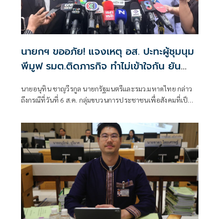
นายกฯ ขออภัย! แจงเหตุ อส. ปะทะผู้ชุมนุม
พีมูฟ รมต.ติดภารกิจ ทำไม่เข้าใจกัน ยัน
พร้อมคุยหาทางออก
นายอนุทิน ชาญวีรกูล นายกรัฐมนตรีและรมว.มหาดไทย กล่าว
ถึงกรณีที่วันที่ 6 ส.ค. กลุ่มขบวนการประชาชนเพื่อสังคมที่เป็น
ธรรม (พีมูฟ) และเครือข่ายบุกเข้าไปที่กระทรวงมหาดไทย ได้มี
การกำชับเพื่อไม่ให้เกิดการบานปลายอย่างไรหรือไม่ ว่า เมื่อวัน
ที่ 6 ส.ค.