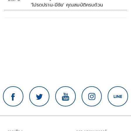
'โปรดปราน-มีชัย' คุณสมบัติครบถ้วน