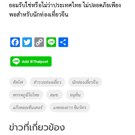
ยอมรับใช่หรือไม่ว่าประเทศไทย ไม่ปลอดภัยเพียง
พอสำหรับนักท่องเที่ยวจีน
F
T
C
Li
S
ac
wi
o
n
h
e
tt
p
e
ar
b
er
y
e
o
Li
Tags
ตัดไฟ
ตำรวจท่องเที่ยว
นักท่องเที่ยวจีน
o
n
พรรคภูมิใจไทย
สมช.
อนุทิน
k
k
แก๊งคอลเซ็นเตอร์
แพทองธาร ชินวัตร
ข่าวที่เกี่ยวข้อง