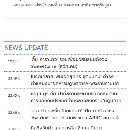
ธรรม พร้อมเดินหน้าลดต้นทุนปุ๋ยช่วย
และสหกรณ์ กล่าวถึงกรณที่ในยุคของนายอนุทิน ชาญวีรกูล เป็น
เกษตรกร
นายกรัฐมนตรี สินค้าเกษตร ข้าว ยางพารา ปาล์ม มีราคาที่สูงขึ้น
ว่า ในยุคของของท่านอนุทินเป็นนายกรัฐมนตรี
NEWS UPDATE
'ดั๊ม คาราบาว' รวมเพื่อนวัยมัธยมตั้งวง
1:02 น.
SweetCane (สวีทเคน)
โปรดเกล้าฯ 'พันเอกสุภัทร ชูตินันทน์' ดำรง
23:49 น.
ตำแหน่งนายทหารปฏิบัติการฯ-พระราชทานยศ
'พลตรี'
ซาอุฯ-ตุรเคีย-ปากีสถานลงนามข้อตกลงด้าน
23:45 น.
การป้องกันประเทศท่ามกลางสงครามในภูมิภาค
'ฮอนด้า เรซซิ่ง ไทยแลนด์' เปิดฉากร้อนแรง!
22:46 น.
'ชิพ-มิกซ์' กดเวลาติดหัวแถว ARRC สนาม 4
ที่มัลดาลิกา
ศึกชิงชัยผู้ว่ากกท.เหลือ 2 แคนดิเดต
21:57 น.