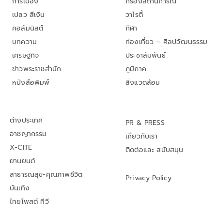
การเมือง
กรองสถานการณ์
เปลว สีเงิน
วาไรตี้
คอลัมนิสต์
กีฬา
บทความ
ท่องเที่ยว – ศิลปวัฒนธรรม
เศรษฐกิจ
ประชาสัมพันธ์
ข่าวพระราชสำนัก
ภูมิภาค
หนังสือพิมพ์
สิ่งแวดล้อม
ต่างประเทศ
PR & PRESS
อาชญากรรม
เกี่ยวกับเรา
X-CITE
ติดต่อและ สนับสนุน
ยานยนต์
สาธารณสุข-คุณภาพชีวิต
Privacy Policy
บันเทิง
ไทยโพสต์ ทีวี