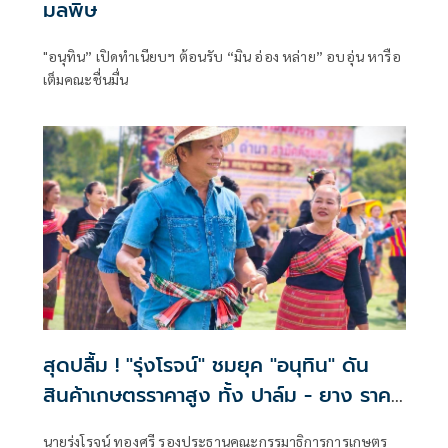
มลพิษ
"อนุทิน” เปิดทำเนียบฯ ต้อนรับ “มิน อ่อง หล่าย” อบอุ่น หารือ
เต็มคณะชื่นมื่น
สุดปลื้ม ! "รุ่งโรจน์" ชมยุค "อนุทิน" ดัน
สินค้าเกษตรราคาสูง ทั้ง ปาล์ม - ยาง ราคา
พุ่งขึ้น สะท้อนความทุ่มเทแก้ปัญหาเป็นรูป
นายรุ่งโรจน์ ทองศรี รองประธานคณะกรรมาธิการการเกษตร