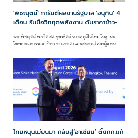
'พิชญุตม์' การันตีผลงานรัฐบาล 'อนุทิน' 4
เดือน รับมือวิกฤตพลังงาน ดันราคาข้าว-
ยาง-ปาล์ม พุ่งต่อเนื่อง พร้อมอัดมาตรการ
นายพิชญุตม์ พอจิต สส.อุตรดิตถ์ พรรคภูมิใจไทย ในฐานะ
ช่วยลดต้นทุน-ขยายตลาดโลก
โฆษกคณะกรรมมาธิการการเกษตรและสหกรณ์ สภาผู้แทน
ราษฎร กล่าวถึงสถานการณ์ราคาสินค้าเกษตร ว่า ภายหลัง
รัฐบาลภายใต้การนำของนายอนุทิน ชาญวีรกูล นายกรัฐมนตรี
เข้าบริหารประเทศ 4 เดือน สามารถรับมือกับวิกฤตพลังงาน
และสงครามตะวันออกกลางได้ดี ส่งผลให้ราคาสินค้าเกษตร
หลักปรับตัวสูงขึ้น
ไทยหนุนเมียนมา กลับสู่‘อาเซียน’ ตั้งกก.แก้