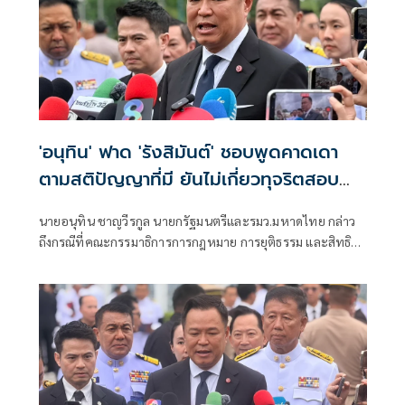
'อนุทิน' ฟาด 'รังสิมันต์' ชอบพูดคาดเดา
ตามสติปัญญาที่มี ยันไม่เกี่ยวทุจริตสอบ
ท้องถิ่น
นายอนุทิน ชาญวีรกูล นายกรัฐมนตรีและรมว.มหาดไทย กล่าว
ถึงกรณีที่คณะกรรมาธิการการกฎหมาย การยุติธรรม และสิทธิ
มนุษยชน สภาผู้แทนราษฎร ที่มี นายรังสิมันต์ โรม เป็นประธาน
กรรมาธิการ มีการอ้างชื่อนายกรัฐมนตรี เข้าไปเกี่ยวข้องกับการ
ทุจริตสอบท้องถิ่น