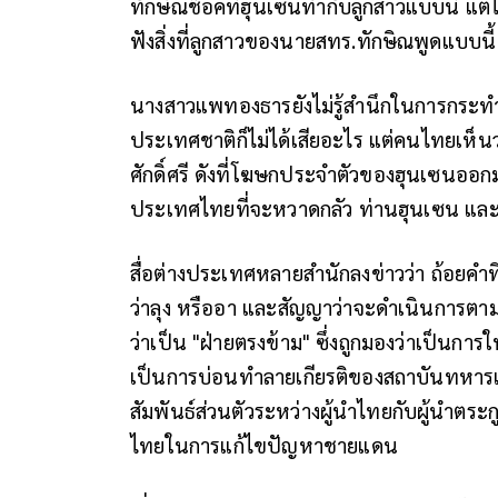
ทักษิณช็อคที่ฮุนเซนทำกับลูกสาวแบบนี้ แต่
ฟังสิ่งที่ลูกสาวของนายสทร.ทักษิณพูดแบบนี้
นางสาวแพทองธารยังไม่รู้สำนึกในการกระทำผิ
ประเทศชาติก็ไม่ได้เสียอะไร แต่คนไทยเห็นว
ศักดิ์ศรี ดังที่โฆษกประจำตัวของฮุนเซนออก
ประเทศไทยที่จะหวาดกลัว ท่านฮุนเซน และท่
สื่อต่างประเทศหลายสำนักลงข่าวว่า ถ้อยคำที
ว่าลุง หรืออา และสัญญาว่าจะดำเนินการต
ว่าเป็น "ฝ่ายตรงข้าม" ซึ่งถูกมองว่าเป็นก
เป็นการบ่อนทำลายเกียรติของสถาบันทหาร
สัมพันธ์ส่วนตัวระหว่างผู้นำไทยกับผู้นำตระก
ไทยในการแก้ไขปัญหาชายแดน