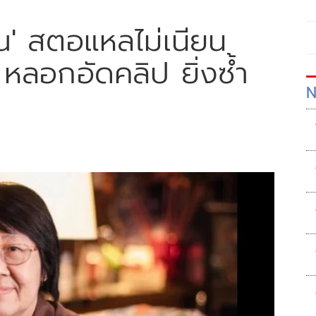
ณ' สตอแหลไม่เนียน
' หลอกอัดคลิป ยิ่งซ้ำ
N