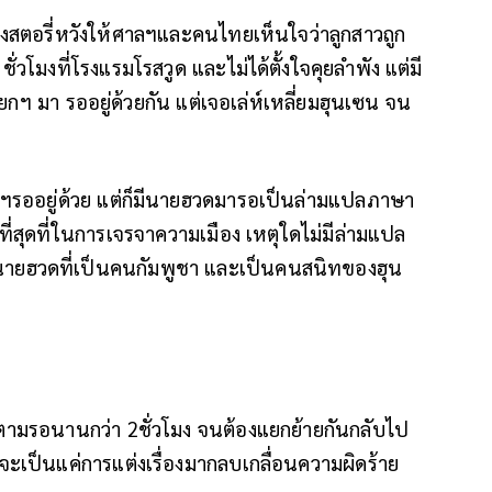
แต่งสตอรี่หวังให้ศาลฯและคนไทยเห็นใจว่าลูกสาวถูก
วโมงที่โรงแรมโรสวูด และไม่ได้ตั้งใจคุยลำพัง แต่มี
 มา รออยู่ด้วยกัน แต่เจอเล่ห์เหลี่ยมฮุนเซน จน
กฯรออยู่ด้วย แต่ก็มีนายฮวดมารอเป็นล่ามแปลภาษา
ควรที่สุดที่ในการเจรจาความเมือง เหตุใดไม่มีล่ามแปล
้นายฮวดที่เป็นคนกัมพูชา และเป็นคนสนิทของฮุน
ามรอนานกว่า 2ชั่วโมง จนต้องแยกย้ายกันกลับไป
จะเป็นแค่การแต่งเรื่องมากลบเกลื่อนความผิดร้าย