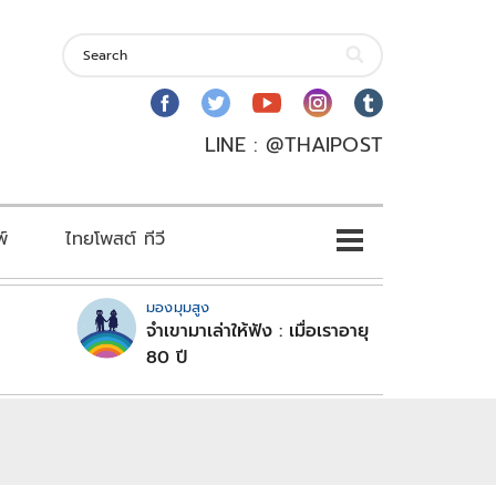
LINE : @THAIPOST
พ์
ไทยโพสต์ ทีวี
มองมุมสูง
จำเขามาเล่าให้ฟัง : เมื่อเราอายุ
80 ปี