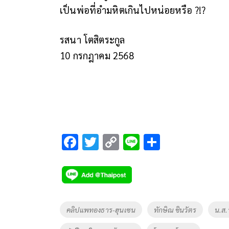
เป็นพ่อที่อำมหิตเกินไปหน่อยหรือ ?!?
รสนา โตสิตระกูล
10 กรกฎาคม 2568
F
T
C
Li
S
ac
wi
o
n
h
e
tt
p
e
ar
b
er
y
e
o
Li
Tags
คลิปแพทองธาร-ฮุนเซน
ทักษิณ ชินวัตร
น.ส.
o
n