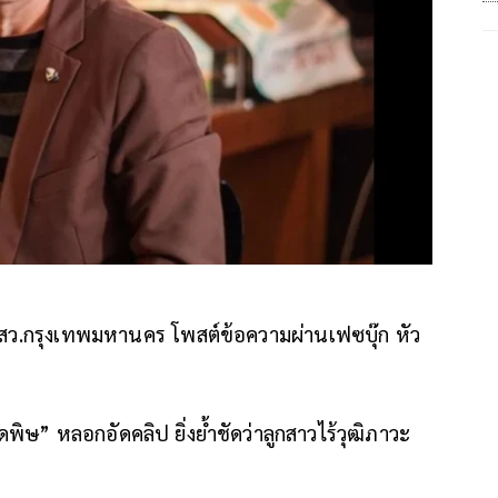
สว.กรุงเทพมหานคร โพสต์ข้อความผ่านเฟซบุ๊ก หัว
พิษ” หลอกอัดคลิป ยิ่งย้ำชัดว่าลูกสาวไร้วุฒิภาวะ