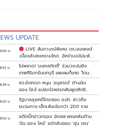
EWS UPDATE
LIVE สัมภาษณ์พิเศษ ดร.เลอพงษ์
9:00 น.
.เบื้องลับสงครามโหด .อิหร่านจะไม่แพ้..
.ระเบียบโลกใหม่ในตะวันออกกลาง…. |
ไม่พลาด! 'มงคลกิตติ์' ร่วมวงปมยิง
8:52 น.
อิสรภาพแห่งความคิด กับ..สำราญ รอด
เทพศิรินทร์นนทบุรี เผยผมก็เคย 'โดน
เพชร
เล่น'
สว.อังคณา หนุน 'อนุสรณ์' ต้านมิน
8:28 น.
ออง ไลง์ แปลกใจพรรคส้มพูดสิทธิ
มนุษยชนแต่กลับเงียบ
รัฐบาลลุยคดีโกงสอบ อปท. สาวถึง
8:20 น.
ขบวนการ-เช็กเส้นเงินกว่า 200 ราย
อดีตบิ๊กข่าวกรอง อัดสส.พรรคส้มต้าน
8:02 น.
'มิน ออง ไลง์' แต่กลับชอบ 'ฮุน เซน'