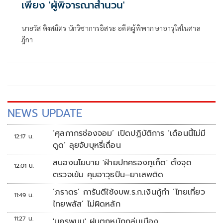
เพียง 'ผู้พิจารณาสำนวน'
นายวัส ติงสมิตร นักวิชาการอิสระ อดีตผู้พิพากษาอาวุใสในศาล
ฎีกา
NEWS UPDATE
‘ศุลกากรช่องจอม’ เปิดปฏิบัติการ ‘เดือนนี้ไม่มี
12:17 น.
ดูด’ ลุยจับบุหรี่เถื่อน
สนองนโยบาย 'ฝ่ายปกครองภูเก็ต' ตั้งจุด
12:01 น.
ตรวจเข้ม คุมอาวุธปืน–ยาเสพติด
‘ภราดร’ การันตีใช้งบพ.ร.ก.เงินกู้ทำ ‘ไทยเที่ยว
11:49 น.
ไทยพลัส’ ไม่ผิดหลัก
11:27 น.
'นครพนม' ฝนตกหนักถล่มเมือง