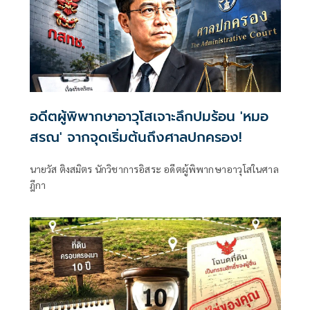
อดีตผู้พิพากษาอาวุโสเจาะลึกปมร้อน 'หมอ
สรณ' จากจุดเริ่มต้นถึงศาลปกครอง!
นายวัส ติงสมิตร นักวิชาการอิสระ อดีตผู้พิพากษาอาวุโสในศาล
ฎีกา