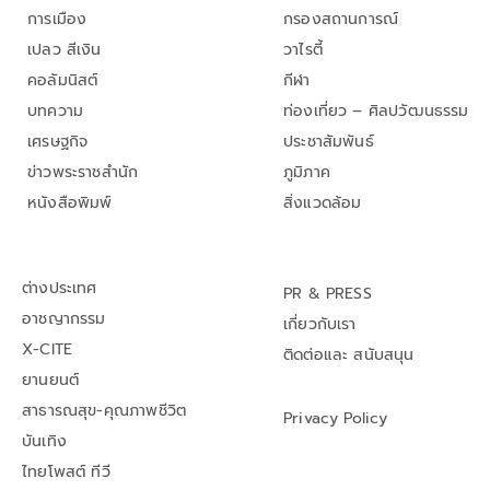
การเมือง
กรองสถานการณ์
เปลว สีเงิน
วาไรตี้
คอลัมนิสต์
กีฬา
บทความ
ท่องเที่ยว – ศิลปวัฒนธรรม
เศรษฐกิจ
ประชาสัมพันธ์
ข่าวพระราชสำนัก
ภูมิภาค
หนังสือพิมพ์
สิ่งแวดล้อม
ต่างประเทศ
PR & PRESS
อาชญากรรม
เกี่ยวกับเรา
X-CITE
ติดต่อและ สนับสนุน
ยานยนต์
สาธารณสุข-คุณภาพชีวิต
Privacy Policy
บันเทิง
ไทยโพสต์ ทีวี