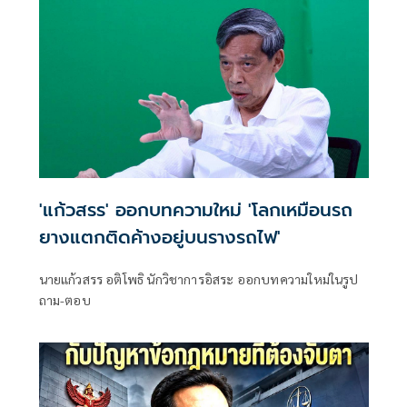
'แก้วสรร' ออกบทความใหม่ 'โลกเหมือนรถ
ยางแตกติดค้างอยู่บนรางรถไฟ'
นายแก้วสรร อติโพธิ นักวิชาการอิสระ ออกบทความใหม่ในรูป
ถาม-ตอบ