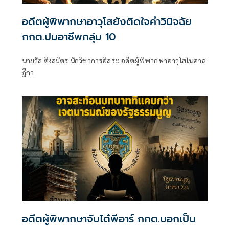
อดีตผู้พิพากษาอาวุโสยังติดใจคำวินิจฉัย
กกต.ปมอาชีพกลุ่ม 10
นายวัส ติงสมิตร นักวิชาการอิสระ อดีตผู้พิพากษาอาวุโสในศาล
ฎีกา
อดีตผู้พิพากษาจับไต๋พีอาร์ กกต.บอกเป็น