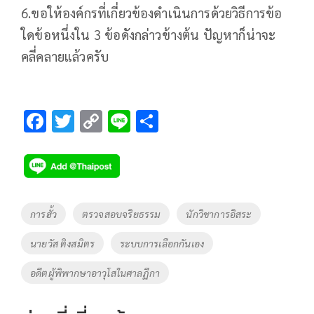
6.ขอให้องค์กรที่เกี่ยวข้องดำเนินการด้วยวิธีการข้อ
ใดข้อหนึ่งใน 3 ข้อดังกล่าวข้างต้น ปัญหาก็น่าจะ
คลี่คลายแล้วครับ
F
T
C
Li
S
ac
wi
o
n
h
e
tt
p
e
ar
b
er
y
e
o
Li
Tags
การฮั้ว
ตรวจสอบจริยธรรม
นักวิชาการอิสระ
o
n
นายวัส ติงสมิตร
ระบบการเลือกกันเอง
k
k
อดีตผู้พิพากษาอาวุโสในศาลฏีกา