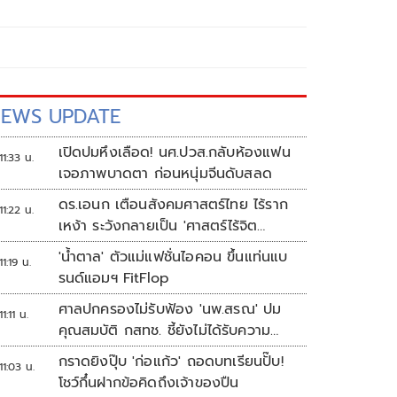
EWS UPDATE
เปิดปมหึงเลือด! นศ.ปวส.กลับห้องแฟน
11:33 น.
เจอภาพบาดตา ก่อนหนุ่มจีนดับสลด
ดร.เอนก เตือนสังคมศาสตร์ไทย ไร้ราก
11:22 น.
เหง้า ระวังกลายเป็น 'ศาสตร์ไร้จิต
วิญญาณ'
'น้ำตาล' ตัวแม่แฟชั่นไอคอน ขึ้นแท่นแบ
11:19 น.
รนด์แอมฯ FitFlop
ศาลปกครองไม่รับฟ้อง 'นพ.สรณ' ปม
11:11 น.
คุณสมบัติ กสทช. ชี้ยังไม่ได้รับความ
เดือดร้อนเสียหาย
กราดยิงปุ๊บ 'ก่อแก้ว' ถอดบทเรียนปั๊บ!
11:03 น.
โชว์กึ๋นฝากข้อคิดถึงเจ้าของปืน