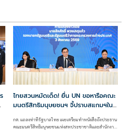
าร
ไทยสวนหมัดเด็ด! ยื่น UN ขอหารือคณะ
มนตรีสิทธิมนุษยชนฯ จี้ปราบสแกมฯใน
กัมพูชา โต้ยิบรายงาน 'ทอม แอนดรูว์ส'
กต. แถลงท่าทีรัฐบาลไทย เผยเตรียมทำหนังสือถึงประธาน
คณะมนตรีสิทธิมนุษยชนแห่งสหประชาชาติและสำนักงาน
ข้าหลวงใหญ่สิทธิมนุษยชน ที่นครเจนีวา หลัง “ทอม แอน