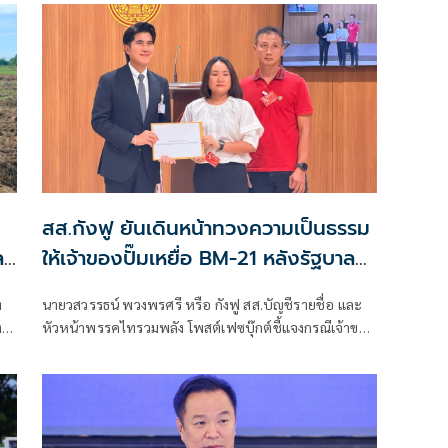
ดรูส์” เสนอรายงานพิเศษพาดพิงประเทศไทย มีหลาย
ประเด็นที่ไม่เห็นด้วย ชี้กระทบความเป็นกลาง -เที่ยงธรรม
“สีหศักดิ์”
สส.กังฟู ยันเดินหน้าทวงความเป็นธรรม
ล
ให้เจ้าของปั๊มเหยื่อ BM-21 หลังรัฐบาล
แจงไม่เข้าหลักเกณฑ์เยียวยา
่
นายวสวรรธน์ พวงพรศรี หรือ กังฟู สส.บัญชีรายชื่อ และ
ดี
หัวหน้าพรรคไทรวมพลัง โพสต์เฟซบุ๊กต์ชี้แจงกรณีเจ้าของ
ม่
ปั๊มน้ำมัน ปตท. สาขาบ้านผือ อำเภอกันทรลักษ์ จังหวัด
ศรีสะเกษ ที่เสียหายจากจรวด BM-21 ของกัมพูชา ออกมา
ร้องเรียนว่ายังไม่ได้รับเงินเยียวจากภาครัฐ ก่อนที่นางสาว
รัชดา ธนาดิเรก โฆษกประจำสำนักนายกรัฐมนตรี ยืนยันว่า