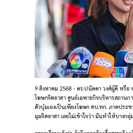
9 สิงหาคม 2568 - ดร.ปนัดดา วงศ์ผู้ดี หรื
โฆษกจิตอาสา ศูนย์เฉพาะกิจบริหารสถานการ
ตัวบุ๋มเองเป็นเพียงโฆษก ศบ.ทก. ภาคประช
มุมจิตอาสา เลยไม่เข้าใจว่า มันทำให้บางก
อยากเรียนแจ้งว่า ถ้าถึงเวลาต้องสื่อสารจริง