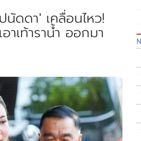
ปนัดดา' เคลื่อนไหว!
อาเท้าราน้ำ ออกมา
N