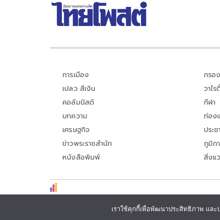
การเมือง
กรอง
เปลว สีเงิน
วาไรตี
คอลัมนิสต์
กีฬา
บทความ
ท่อง
เศรษฐกิจ
ประชา
ข่าวพระราชสำนัก
ภูมิภ
หนังสือพิมพ์
สิ่งแ
เราใช้คุกกี้เพื่อพัฒนาประสิทธิภาพ และ