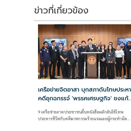
ข่าวที่เกี่ยวข้อง
เครือข่ายจิตอาสา บุกสภาดันโทษประห
คดีอุกฉกรรจ์ 'พรรคเศรษฐกิจ' ชงแก้
กฎหมาย
9 เครือข่ายภาคประชาชนยื่นหนังสือผลักดันใช้โทษ
ประหารชีวิตกับคดีฆาตกรรมร้ายแรงและผู้กระทำผิด
ซ้ำซาก ยกกรณี "ไอ้ธง-ไอ้ป๋อง"