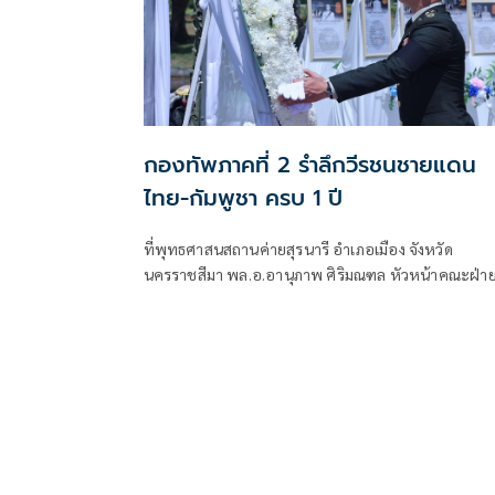
กองทัพภาคที่ 2 รำลึกวีรชนชายแดน
ไทย-กัมพูชา ครบ 1 ปี
ที่พุทธศาสนสถานค่ายสุรนารี อำเภอเมือง จังหวัด
นครราชสีมา พล.อ.อานุภาพ ศิริมณฑล หัวหน้าคณะฝ่า
เสนาธิการประจำผู้บัญชาการทหารบก ในฐานะผู้แทนผู้
บัญชาการทหารบก พร้อมด้วย พล.ท.ชัยรัตน์ ธรรมชาติ
หัวหน้าสำนักงานคณะฝ่ายเสนาธิการประจำผู้บังคับบั
พล.ท.นฤดล สุขมา ผู้บัญชาการหน่วยบัญชาการรักษาดิ
แดน