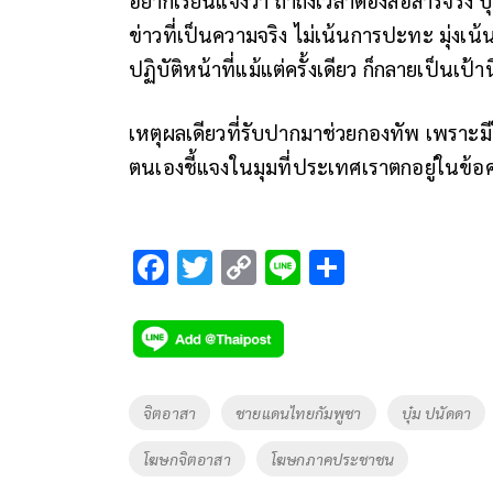
ข่าวที่เป็นความจริง ไม่เน้นการปะทะ มุ่งเน้
ปฏิบัติหน้าที่แม้แต่ครั้งเดียว ก็กลายเป็นเป้
เหตุผลเดียวที่รับปากมาช่วยกองทัพ เพราะม
ตนเองชี้แจงในมุมที่ประเทศเราตกอยู่ในข้อค
F
T
C
Li
S
ac
wi
o
n
h
e
tt
p
e
ar
b
er
y
e
o
Li
Tags
จิตอาสา
ชายแดนไทยกัมพูชา
บุ๋ม ปนัดดา
o
n
โฆษกจิตอาสา
โฆษกภาคประชาชน
k
k