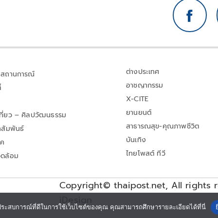
ต่างประเทศ
สถานการณ์
อาชญากรรม
้
X-CITE
ยานยนต์
เที่ยว – ศิลปวัฒนธรรม
สาธารณสุข-คุณภาพชีวิต
สัมพันธ์
บันเทิง
าค
ไทยโพสต์ ทีวี
วดล้อม
Copyright© thaipost.net, All rights 
iDesign
ประสบการณ์ที่ดีในการใช้เว็บไซต์ของคุณ คุณสามารถศึกษารายละเอียดได้ที่นี่