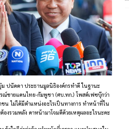
อ บุ๋ม ปนัดดา ประธานมูลนิธิองค์กรทำดี ในฐานะ
ณ์ชายแดนไทย-กัมพูชา (ศบ.ทก.) โพสต์เฟซบุ๊กว่า
าชน ไม่ได้มีตำแหน่งอะไรเป็นทางการ ทำหน้าที่ใน
ลุ่มต้องรวมพลัง ดาหน้ามาโจมตีด้วยเหตุผลอะไรนะคะ
 บุ๋มเข้าใจดีค่ะว่าต้องทำหน้าที่เจรจา แนะนำเสนอใน