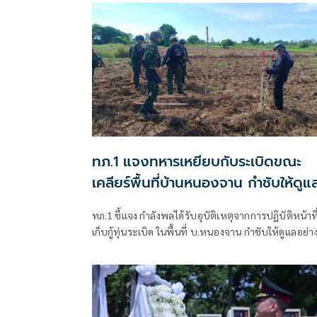
ทภ.1 แจงทหารเหยียบกับระเบิดขณะ
เคลียร์พื้นที่บ้านหนองจาน กำชับให้ดูแ
เต็มที่
ทภ.1 ชี้แจง กำลังพลได้รับอุบัติเหตุจากการปฏิบัติหน้าที
เก็บกู้ทุ่นระเบิด ในพื้นที่ บ.หนองจาน กำชับให้ดูแลอย่าง
ที่สุด พร้อมเน้นย้ำให้ปฏิบัติหน้าที่อย่างความรอบคอบไ
ประมาท ปัจจุบันสร้างพื้นที่ปลอดภัยแล้ว 76.73%