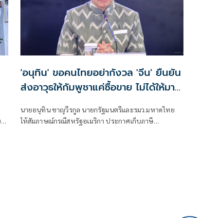
'อนุทิน' ขอคนไทยอย่ากังวล 'จีน' ยืนยัน
ส่งอาวุธให้กัมพูชาแค่ซื้อขาย ไม่ได้ให้มาสู้
รบไทย
นายอนุทิน ชาญวีรกูล นายกรัฐมนตรีและรมว.มหาดไทย
ย
ให้สัมภาษณ์กรณีสหรัฐอเมริกา ประกาศเก็บภาษี
ไทย12.5% ว่า เป็นการปรับให้เข้าเกณฑ์ ได้รับรายงาน
เบื้องต้นว่าไทยได้ 12.5% ตนเร่งให้หน่วยงานที่เกี่ยวของไป
ญชา
ดำเนินการแก้ไข ซึ่งมีเรื่องที่เกี่ยวกับแรงงานภาคบังคับอะไร
น
สักอย่างหนึ่ง ตนยังต้องไปลงในรายละเอียดว่าทำไมไม่มี
การดำเนินการด้านนี้ให้เ