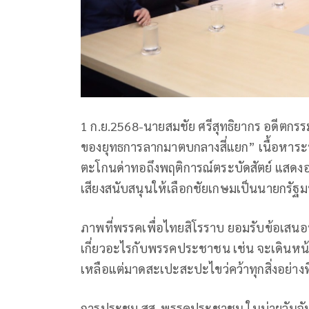
1 ก.ย.2568-นายสมชัย ศรีสุทธิยากร อดีตกรรม
ของยุทธการลากมาตบกลางสี่แยก” เนื้อหาระบ
ตะโกนด่าทอถึงพฤติการณ์ตระบัดสัตย์ แสดง
เสียงสนับสนุนให้เลือกชัยเกษมเป็นนายกรัฐม
ภาพที่พรรคเพื่อไทยสิโรราบ ยอมรับข้อเสนอ
เกี่ยวอะไรกับพรรคประชาชน เช่น จะเดินหน้าคด
เหลือแต่มาดสะเปะสะปะไขว่คว้าทุกสิ่งอย่างท
การประชุม สส. พรรคประชาชน ในบ่ายวันจันท