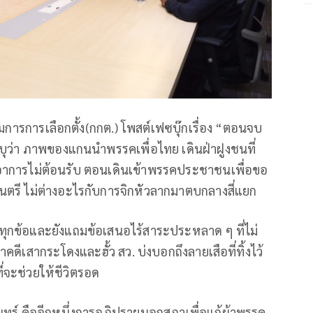
การการเลือกตั้ง(กกต.) โพสต์เฟซบุ๊กเรื่อง “ตอนจบ
ุว่า ภาพของแกนนำพรรคเพื่อไทย เดินฝ่าฝูงชนที่
อาการไม่ต้อนรับ ตอนเดินเข้าพรรคประชาชนเพื่อขอ
นตรี ไม่ต่างอะไรกับการจิกหัวลากมาตบกลางสี่แยก
ทุกข้อและยังแถมข้อเสนอไร้สาระประหลาด ๆ ที่ไม่
ีเสากระโดงและฮั้ว สว. บ่งบอกถึงลายเสือที่ทิ้งไว้
ี่จะช่วยให้ชีวิตรอด
ร์ คืออีกหนึ่งการอภิปรายนอกสภาเพื่อแก้ผ้าพรรค