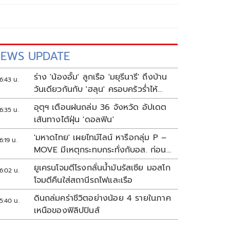
EWS UPDATE
ร่าง 'น้องอั้ม' ลูกเรือ 'มยุรีนารี' ถึงบ้าน
6:43 น.
วันเดียวกันกับ 'ฮลุน' ครอบครัวร่ำไห้
เผยฝันอยากเป็นทหารเรือ
อุตุฯ เตือนฝนถล่ม 36 จังหวัด อัปเดต
6:35 น.
เส้นทางไต้ฝุ่น 'ดอลฟิน'
'มหาดไทย' เผยไทม์ไลน์ หารือกลุ่ม P –
6:19 น.
MOVE มีเหตุกระทบกระทั่งกับอส. ก่อน
พาส่งขึ้นรถกลับ
ยูเครนโจมตีโรงกลั่นน้ำมันรัสเซีย มอสโก
6:02 น.
โจมตีคืนใส่สถานีรถไฟและเรือ
ดินถล่มคร่าชีวิตอย่างน้อย 4 รายในภาค
5:40 น.
เหนือของฟิลิปปินส์