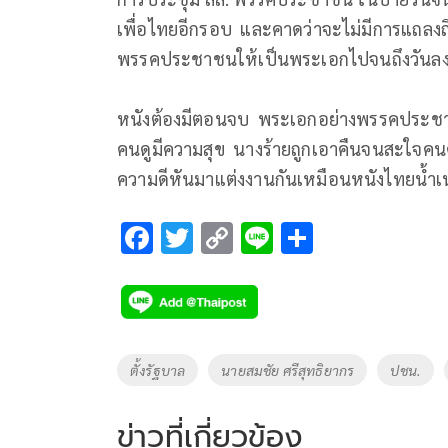
เพื่อไทยอีกรอบ และคาดว่าจะไม่มีการแถลงถึ
พรรคประชาชนให้เป็นพระเอกไปจนถึงวันล
หนังต้องมีตอนจบ พระเอกอย่างพรรคประชา
คนดูมีความสุข นางร้ายถูกเอาคืนจนสะใจคนด
ความดีหันมาแต่งงานกันเหมือนหนังไทยน้ำเน่า อ
F
T
C
Li
S
ac
wi
o
n
h
e
tt
p
e
ar
b
er
y
e
o
Li
Tags
ตั้งรัฐบาล
นายสมชัย ศรีสุทธิยากร
ปชน.
o
n
k
k
ข่าวที่เกี่ยวข้อง