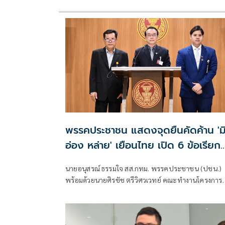
พรรคประชาชน แสดงจุดยืนคัดค้าน 'ม
อ่อง หล่าย' เยือนไทย เปิด 6 ข้อเรียก
ร้องรัฐสภา-รัฐบาล
นายอนุสรณ์ ธรรมใจ สส.กทม. พรรคประชาชน (ปชน.)
พร้อมด้วยนายศิรชัช ตรีวิศวเวทย์ คณะทำงานโครงการ
เครือข่ายประชาธิปไตยอาเซียนเพื่อสันติภาพ สิทธิมนุษ
ชน และการพัฒนาอย่างยั่งยืน แถลงคัดค้านการเยือนไ
อย่างเป็นทางการของพลเอกอาวุโส มิน ออง ไลง์