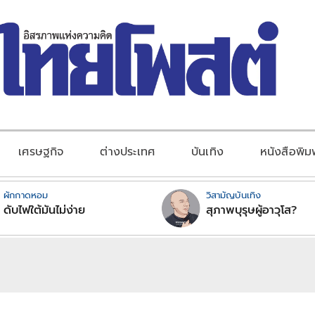
เศรษฐกิจ
ต่างประเทศ
บันเทิง
หนังสือพิม
ผักกาดหอม
วิสามัญบันเทิง
ดับไฟใต้มันไม่ง่าย
สุภาพบุรุษผู้อาวุโส?