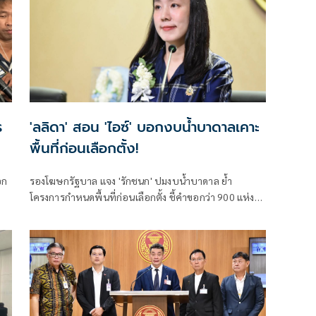
ร
'ลลิดา' สอน 'ไอซ์' บอกงบน้ำบาดาลเคาะ
พื้นที่ก่อนเลือกตั้ง!
อก
รองโฆษกรัฐบาล แจง 'รักชนก' ปมงบน้ำบาดาล ย้ำ
โครงการกำหนดพื้นที่ก่อนเลือกตั้ง ชี้คำขอกว่า 900 แห่ง
อนุมัติ 858 แห่งตามหลักเกณฑ์ ไม่ใช่จัดสรรตามการเมือง