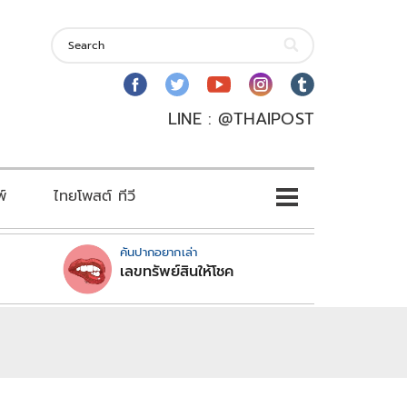
LINE : @THAIPOST
พ์
ไทยโพสต์ ทีวี
คันปากอยากเล่า
เลขทรัพย์สินให้โชค