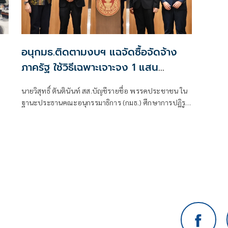
อนุกมธ.ติดตามงบฯ แฉจัดซื้อจัดจ้าง
ภาครัฐ ใช้วิธีเฉพาะเจาะจง 1 แสน
โครงการทั่วประเทศ เอื้อทุจริตงบกว่า 5
นายวิสุทธิ์ ตันตินันท์ สส.บัญชีรายชื่อ พรรคประชาชน ใน
หมื่นล้านบาท
ฐานะประธานคณะอนุกรรมาธิการ (กมธ.) ศึกษาการปฏิรูป
การจัดซื้อจัดจ้างภาครัฐ ภายใต้คณะกรรมาธิการศึกษาการ
จัดทำและติดตามการบริหารงบประมาณ สภาผู้แทน
ราษฎร แถลงความคืบหน้า "การศึกษาการปฏิรูปการจัดซื้อ
จัดจ้างภาครัฐ" ว่า คณะอนุกรรมาธิการชุดนี้ประกอบด้วย
ตัวแทน สส.