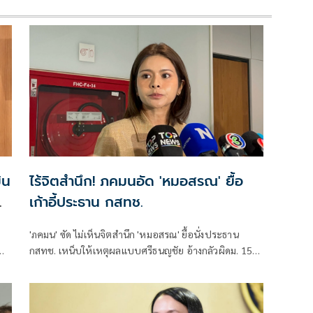
ิน
ไร้จิตสำนึก! ภคมนอัด 'หมอสรณ' ยื้อ
เก้าอี้ประธาน กสทช.
'ภคมน' ซัด ไม่เห็นจิตสำนึก 'หมอสรณ' ยื้อนั่งประธาน
กสทช. เหน็บให้เหตุผลแบบศรีธนญชัย อ้างกลัวผิดม. 157
ย
ทั้งที่ไม่มีคุณสมบัติตั้งแต่แรก จี้ 'นายกฯ' เลิกแบก ยื่นโปรด
ทย
เกล้าฯปลดพ้นตำแหน่งได้แล้ว