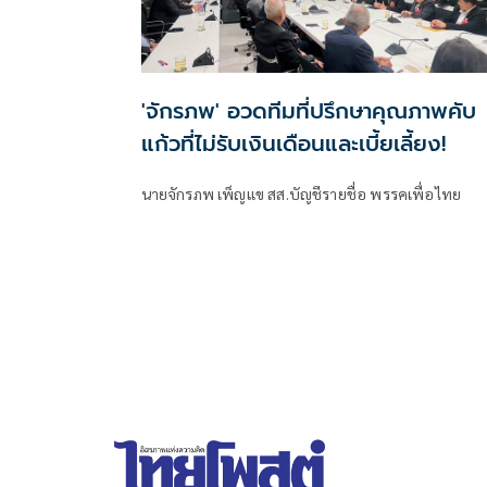
'จักรภพ' อวดทีมที่ปรึกษาคุณภาพคับ
แก้วที่ไม่รับเงินเดือนและเบี้ยเลี้ยง!
นายจักรภพ เพ็ญแข สส.บัญชีรายชื่อ พรรคเพื่อไทย