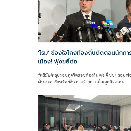
'โรม' ข้องใจโกงท้องถิ่นตัดตอนนักกา
เมือง! ฟุ้งขยี้ต่อ
'รังสิมันต์' ลุยสอบทุจริตสอบท้องถิ่น ต่อ จี้ ปปง.สอบฟ
เงิน เร่งอายัดทรัพย์สิน ถามฝ่ายการเมืองถูกตัดตอน-
ลอยนวลพ้นผิดเหน็บ 'อนุทิน' รับแต่ชอบ ไม่รู้ในอนาคต
มาตรการป้องกันจะรัดกุมหรือไม่