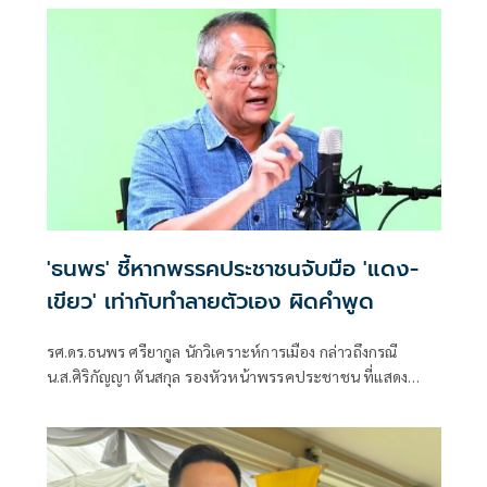
'ธนพร' ชี้หากพรรคประชาชนจับมือ 'แดง-
เขียว' เท่ากับทำลายตัวเอง ผิดคำพูด
รศ.ดร.ธนพร ศรียากูล นักวิเคราะห์การเมือง กล่าวถึงกรณี
น.ส.ศิริกัญญา ตันสกุล รองหัวหน้าพรรคประชาชน ที่แสดง
ความเห็นว่าหากเกิดการจัดตั้งรัฐบาลระหว่างพรรคเพื่อไทยกับ
พรรคภูมิใจไทย ก็จำเป็นต้องพูดคุยกับพรรคประชาชนด้วยว่า