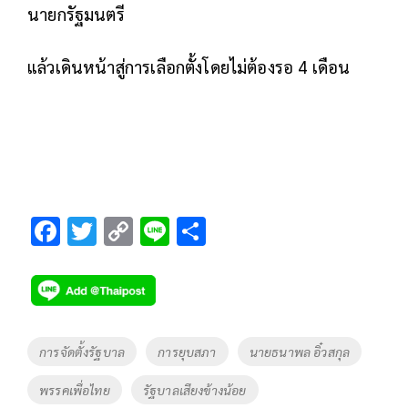
นายกรัฐมนตรี
แล้วเดินหน้าสู่การเลือกตั้งโดยไม่ต้องรอ 4 เดือน
F
T
C
Li
S
ac
wi
o
n
h
e
tt
p
e
ar
b
er
y
e
o
Li
Tags
การจัดตั้งรัฐบาล
การยุบสภา
นายธนาพล อิ๋วสกุล
o
n
พรรคเพื่อไทย
รัฐบาลเสียงข้างน้อย
k
k