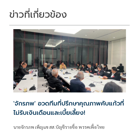
ข่าวที่เกี่ยวข้อง
'จักรภพ' อวดทีมที่ปรึกษาคุณภาพคับแก้วที่
ไม่รับเงินเดือนและเบี้ยเลี้ยง!
นายจักรภพ เพ็ญแข สส.บัญชีรายชื่อ พรรคเพื่อไทย