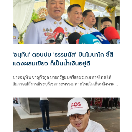
'อนุทิน' ตอบปม 'ธรรมนัส' บินโมนาโก ชี้สี
แดงผสมเขียว ก็เป็นน้ำเงินอยู่ดี
นายอนุทิน ชาญวีรกูล นายกรัฐมนตรีและรมว.มหาดไทย ให้
สัมภาษณ์ถึงกรณีระบุรีเซตกระทรวงมหาดไทยในเดือนสิงหาคม
จะเริ่มต้น ด้วยการโยกย้ายใช่หรือไม่ ว่า