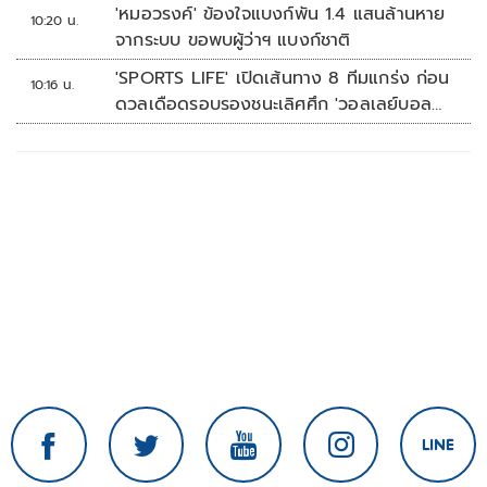
'หมอวรงค์' ข้องใจแบงก์พัน 1.4 แสนล้านหาย
10:20 น.
จากระบบ ขอพบผู้ว่าฯ แบงก์ชาติ
'SPORTS LIFE' เปิดเส้นทาง 8 ทีมแกร่ง ก่อน
10:16 น.
ดวลเดือดรอบรองชนะเลิศศึก 'วอลเลย์บอล
นักเรียน แชมป์กีฬา 7HD 2026'