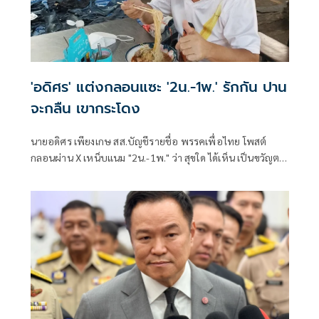
'อดิศร' แต่งกลอนแซะ '2น.-1พ.' รักกัน ปาน
จะกลืน เขากระโดง
นายอดิศร เพียงเกษ สส.บัญชีรายชื่อ พรรคเพื่อไทย โพสต์
กลอนผ่าน X เหน็บแนม "2น.-1พ." ว่า สุขใด ได้เห็น เป็นขวัญตา
ยากจะพรร