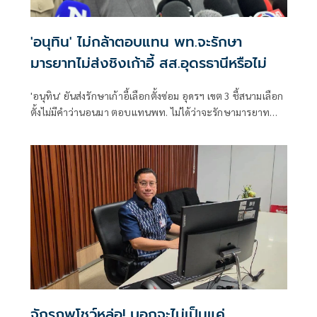
'อนุทิน' ไม่กล้าตอบแทน พท.จะรักษา
มารยาทไม่ส่งชิงเก้าอี้ สส.อุดรธานีหรือไม่
'อนุทิน' ยันส่งรักษาเก้าอี้เลือกตั้งซ่อม อุดรฯ เขต 3 ชี้สนามเลือก
ตั้งไม่มีคำว่านอนมา ตอบแทนพท. ไม่ได้ว่าจะรักษามารยาท
ทางการเมืองหรือไม่
จักรภพโชว์หล่อ! บอกจะไม่เป็นแค่