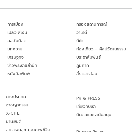
การเมือง
กรองสถานการณ์
เปลว สีเงิน
วาไรตี้
คอลัมนิสต์
กีฬา
บทความ
ท่องเที่ยว – ศิลปวัฒนธรรม
เศรษฐกิจ
ประชาสัมพันธ์
ข่าวพระราชสำนัก
ภูมิภาค
หนังสือพิมพ์
สิ่งแวดล้อม
ต่างประเทศ
PR & PRESS
อาชญากรรม
เกี่ยวกับเรา
X-CITE
ติดต่อและ สนับสนุน
ยานยนต์
สาธารณสุข-คุณภาพชีวิต
Privacy Policy