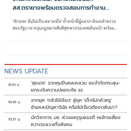
สส.ตรายางพร้อมตรวจสอบการทำงาน
รัฐบาลด้วย
'จักรภพ' ลั่นไม่เป็น สส.'ยกมือ' ย้ำหน้าที่ผู้แทนฯ ต้องกล้าตรวจ
สอบรัฐบาล หนุนกฎหมายสันติสุขพาประเทศเดินหน้า พร้อมชี้
นักการเมืองต้องพร้อมรับการตรวจสอบ เพราะอำนาจเป็นของ
ประชาชน
NEWS UPDATE
'สุรเดช' จวกคุมปืนหละหลวม ชงจำกัดกระสุน-
10:51 น.
ยกระดับความปลอดภัย รร.
จากยุค 'กลัวไม้เรียว' สู่ยุค 'เด็กไม่กลัวครู'
10:45 น.
ชำแหละปัญหาวินัย หรือไม้เรียวต้องกลับมา?
นักวิชาการ มธ. ห่วงเหตุรุนแรงถี่ คนไทยเสี่ยง
10:37 น.
หวาดระแวงทั้งสังคม