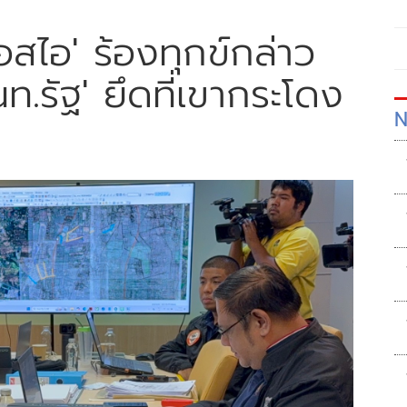
สไอ' ร้องทุกข์กล่าว
ท.รัฐ' ยึดที่เขากระโดง
N