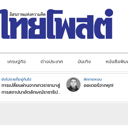
เศรษฐกิจ
ต่างประเทศ
บันเทิง
หนังสือพิม
ยังไม่ตายก็อยู่กันไป
ผักกาดหอม
การเปลี่ยนผ่านจากเทวราชามาสู่
ออเดอร์จากคุก!
การสถาปนาอัตลักษณ์ราชาธิป
ไตยแบบพุทธศาสนาในพระไตร
ปิฏก : สามัญผลสูตรในฐานะ
ทฤษฎีขีดจำกัดของอำนาจรัฐ
เหนือแรงงานและทรัพย์สิน