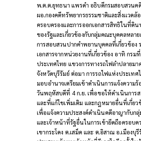
พ.ต.ต.ยุทธนา แพรดำ อธิบดีกรมสอบสวนคด
ผอ.กองคดีทรัพยากรธรรมชาติและสิ่งเเวดล้อม
ครอบครองและการออกเอกสารสิทธิในที่ดินบริเ
ของรัฐและเกี่ยวข้องกับกลุ่มคณะบุคคลหลายฝ
การสอบสวนปากคำพยานบุคคลที่เกี่ยวข้
เอกสารจากหน่วยงานที่เกี่ยวข้อง อาทิ กรมที่
ประเทศไทย แขวงการทางรถไฟลำปลายมาศ สำนั
จังหวัดบุรีรัมย์ ต่อมา การรถไฟแห่งประเท
มอบอำนาจเตรียมเข้าดำเนินการแจ้งความร้
วันพฤหัสบดีที่ 4 ก.ย. เพื่อขอให้ดำเนิน
และที่แก้ไขเพิ่มเติม และกฎหมายอื่นที่เกี่ย
เพื่อแจ้งความประสงค์ดำเนินคดีอาญากับกลุ่
และเจ้าหน้าที่รัฐอื่นในการเข้ายึดถือครอบ
เขากระโดง ต.เสม็ด และ ต.อิสาณ อ.เมืองบุรีรัม