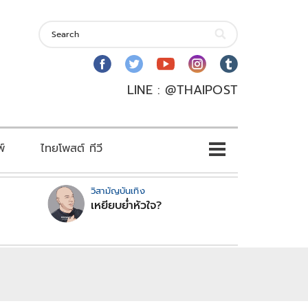
LINE : @THAIPOST
พ์
ไทยโพสต์ ทีวี
วิสามัญบันเทิง
เหยียบย่ำหัวใจ?