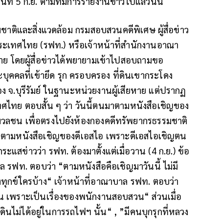
นที่ 5 ก.ย. ตามที่มีการรายงานข่าวไปแล้วนั้น
มชาติและสิ่งแวดล้อม กรมสอบสวนคดีพิเศษ ผู้สื่อข่าว
เทศไทย (รฟท.) หรือเจ้าหน้าที่สำนักงานอาณา
 ราย โดยผู้สื่อข่าวได้พยายามเข้าไปสอบถามขอ
ุคคลที่เข้ายึด รุก ครอบครอง ที่ดินเขากระโดง
มือง จ.บุรีรัมย์ ในฐานะหน่วยงานผู้เสียหาย แต่ปรากฏ
ศไทย ตอบสั้น ๆ ว่า วันนี้ตนมาตามหนังสือเชิญของ
อมวลชน เพื่อตรงไปยังห้องกองคดีทรัพยากรธรรมชาติ
มาตามหนังสือเชิญของดีเอสไอ เพราะดีเอสไอเชิญตน
ีกระแสข่าวว่า รฟท. ต้องมาตั้งแต่เมื่อวาน (4 ก.ย.) ข้อ
ล รฟท. ตอบว่า “ตามหนังสือคือเชิญมาวันนี้ ไม่มี
้องทุกข์ใครบ้าง“ เจ้าหน้าที่อาณาบาล รฟท. ตอบว่า
น เพราะเป็นเรื่องของพนักงานสอบสวน“ ส่วนเมื่อ
่ดินไม่ได้อยู่ในการรถไฟฯ นั้น“ , ”มีคนบุกรุกที่หลวง