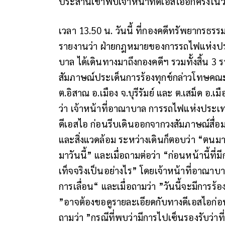
ประสานเข้าพบเจ้าหน้าที่ดีเอสไออีกครั้งในวั
เวลา 13.50 น. วันนี้ ที่กองคดีทรัพยากรธรร
รายงานว่า ฝ่ายกฎหมายของการรถไฟแห่งประ
บาล ได้เดินทางมาถึงกองคดีฯ รวมทั้งสิ้น 3
สัมภาษณ์ประเด็นการร้องทุกข์กล่าวโทษคณะบ
ต.อิสาณ อ.เมือง จ.บุรีรัมย์ และ ต.เสม็ด อ.เ
ว่า เจ้าหน้าที่อาณาบาล การรถไฟแห่งประเท
ดีเอสไอ ก่อนรีบเดินออกจากวงสัมภาษณ์สื่
และสิ่งแวดล้อม ระหว่างเดินก็ตอบว่า “ตน
มาวันนี้” และเมื่อถามต่อว่า “ก่อนหน้านี้ที่ม
เท็จจริงเป็นอย่างไร” โดยเจ้าหน้าที่อาณาบา
การเลื่อน“ และเมื่อถามว่า ”วันนี้จะมีการร
”อาจต้องขอดูรายละเอียดกับทางดีเอสไอก่อ
ถามว่า ”กรณีที่พบว่ามีการไปเซ็นรองรับว่าที