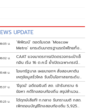
EWS UPDATE
‘พิพัฒน์’ ถอดโมเดล ‘Moscow
16:05 น.
Metro’ ยกระดับมาตรฐานรถไฟไทยทั้ง
ระบบ
CAAT แจงมาตรการเปิดตรวจกระเป๋าเช็
16:02 น.
กอิน เริ่ม 16 ต.ค.นี้ ย้ำเปิดเฉพาะกรณี
ต้องสงสัย
โฆษกรัฐบาล เผยนายกฯ สั่งสอบหาต้น
15:48 น.
เหตุข้อมูลรั่วไหล รับเป็นโอกาสยกระดับ
ความมั่นคงปลอดภัยข้อมูลภาครัฐทั้ง
'ธีรุตม์' อดีตอธิบดี สถ. เข้ารับทราบ 6
15:37 น.
ระบบ
ข้อหา คดีโกงสอบท้องถิ่น สรุปสำนวน
ส่ง ป.ป.ช. สัปดาห์หน้า
ได้ฤกษ์เสียที! ก.กลาง รับทราบมติ กสถ.
15:25 น.
เพิกถอนบัญชีโกงสอบท้องถิ่น 5,925