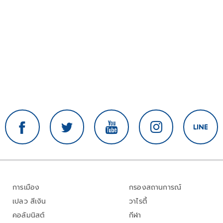
การเมือง
กรองสถานการณ์
เปลว สีเงิน
วาไรตี้
คอลัมนิสต์
กีฬา