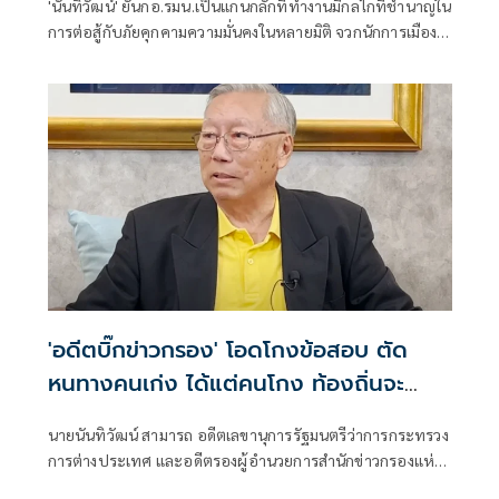
'นันทิวัฒน์' ยันกอ.​รมน.เป็นแกนกลักที่ทำงานมีกลไกที่ชำนาญใน
การต่อสู้กับภัยคุกคามความมั่นคงในหลายมิติ จวกนักการเมือง
พยายามตัดมือตัดตีนกลไกรัฐที่คอยขัดผลประโยชน์ตนเอง​ ลั่น
อย่ายุบ​กอ.รมน.เด็ดขาด​ จะเปิดช่องให้โจรแบ่งแยกดิน
แดน3จว.ภาคใต้ได้เปรียบ
'อดีตบิ๊กข่าวกรอง' โอดโกงข้อสอบ ตัด
หนทางคนเก่ง ได้แต่คนโกง ท้องถิ่นจะ
เจริญได้อย่างไร
นายนันทิวัฒน์ สามารถ อดีตเลขานุการรัฐมนตรีว่าการกระทรวง
การต่างประเทศ และอดีตรองผู้อำนวยการสำนักข่าวกรองแห่ง
ชาติ โพสต์ข้อความผ่านเฟซบุ๊ก กรณีตำรวจ บก.ปปป.กับเจ้า