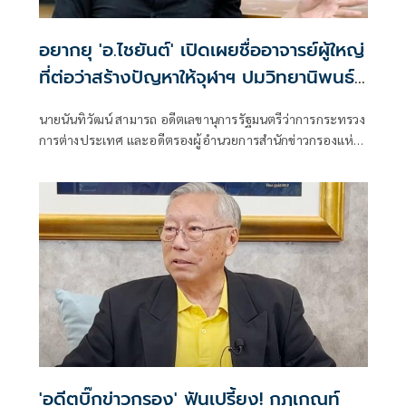
อยากยุ 'อ.ไชยันต์' ​เปิดเผยชื่ออาจารย์ผู้ใหญ่​
ที่ต่อว่าสร้างปัญหาให้จุฬาฯ ปมวิทยานิพนธ์
ฉาวโฉ่
นายนันทิวัฒน์ สามารถ อดีตเลขานุการรัฐมนตรีว่าการกระทรวง
การต่างประเทศ และอดีตรองผู้อำนวยการสำนักข่าวกรองแห่ง
ชาติ นิสิตเก่าคณะรัฐศาสตร์ จุฬาลงกรณ์มหาวิทยาลัย สิงห์ดำ
รุ่น 22 โพสต์เฟซบุ๊ก ระบุว่า
'อดีตบิ๊กข่าวกรอง' ฟันเปรี้ยง! กฎเกณท์