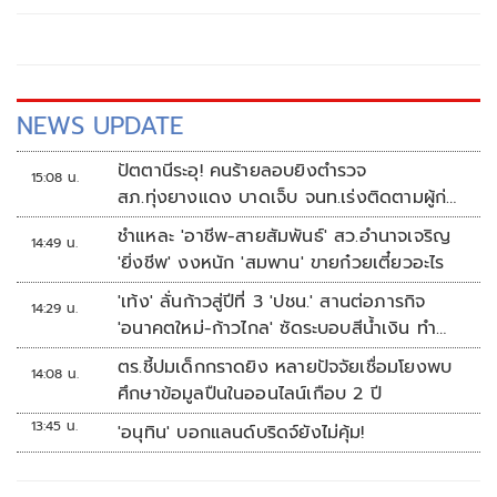
หน้าที่ของสำนักงานป.ป.ช.ร่วมกันบุกจับการทุจริตการสอบเข้า
รับราชการท้องถิ่นของกรมส่งเสริมการปกครองท้องถิ่น(สถ.) ว่า
NEWS UPDATE
ปัตตานีระอุ! คนร้ายลอบยิงตำรวจ
15:08 น.
สภ.ทุ่งยางแดง บาดเจ็บ จนท.เร่งติดตามผู้ก่อ
เหตุ
ชำแหละ 'อาชีพ-สายสัมพันธ์' สว.อำนาจเจริญ
14:49 น.
'ยิ่งชีพ' งงหนัก 'สมพาน' ขายก๋วยเตี๋ยวอะไร
'เท้ง' ลั่นก้าวสู่ปีที่ 3 'ปชน.' สานต่อภารกิจ
14:29 น.
'อนาคตใหม่-ก้าวไกล' ซัดระบอบสีน้ำเงิน ทำ
หลักนิติรัฐ-นิติธรรมสั่นคลอน
ตร.ชี้ปมเด็กกราดยิง หลายปัจจัยเชื่อมโยงพบ
14:08 น.
ศึกษาข้อมูลปืนในออนไลน์เกือบ 2 ปี
13:45 น.
'อนุทิน' บอกแลนด์บริดจ์ยังไม่คุ้ม!