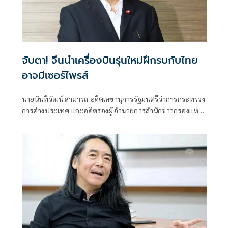
จับตา! จีนนำเครื่องบินรุ่นใหม่ฝึกรบกับไทย
อาจมีเซอร์ไพรส์
นายนันทิวัฒน์ สามารถ อดีตเลขานุการรัฐมนตรีว่าการกระทรวง
การต่างประเทศ และอดีตรองผู้อำนวยการสำนักข่าวกรองแห่ง
ชาติ โพสต์ข้อความผ่านเฟซบุ๊กในหัวข้อ "สัมพันธ์แนบแน่น"