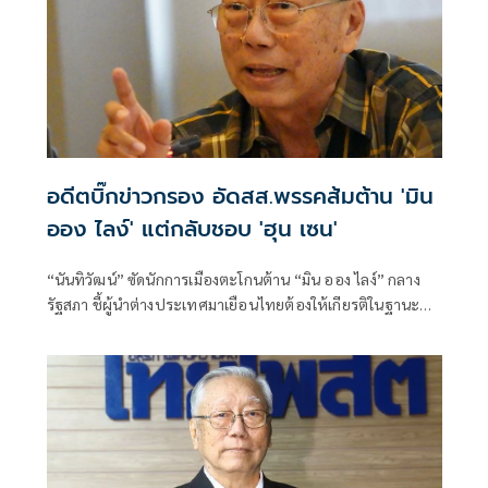
อดีตบิ๊กข่าวกรอง อัดสส.พรรคส้มต้าน 'มิน
ออง ไลง์' แต่กลับชอบ 'ฮุน เซน'
“นันทิวัฒน์” ซัดนักการเมืองตะโกนต้าน “มิน ออง ไลง์” กลาง
รัฐสภา ชี้ผู้นำต่างประเทศมาเยือนไทยต้องให้เกียรติในฐานะ
แขก เหน็บนักสิทธิ-สส. “คลั่งประชาธิปไตย” จงเกลียดจงชังผู้นำ
เมียนมาตามตะวันตก แต่กลับเสนอเปิดด่านเป็นเพื่อนบ้านที่ดี
กับ “ฮุน เซน”