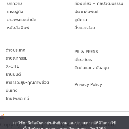
บทความ
ท่องเที่ยว – ศิลปวัฒนธรรม
เศรษฐกิจ
ประชาสัมพันธ์
ข่าวพระราชสำนัก
ภูมิภาค
หนังสือพิมพ์
สิ่งแวดล้อม
ต่างประเทศ
PR & PRESS
อาชญากรรม
เกี่ยวกับเรา
X-CITE
ติดต่อและ สนับสนุน
ยานยนต์
สาธารณสุข-คุณภาพชีวิต
Privacy Policy
บันเทิง
ไทยโพสต์ ทีวี
Copyright© thaipost.net, All rights reserved.,
เราใช้คุกกี้เพื่อพัฒนาประสิทธิภาพ และประสบการณ์ที่ดีในการใช้
เว็บไซต์ของคุณ คุณสามารถศึกษารายละเอียดได้ที่นี่