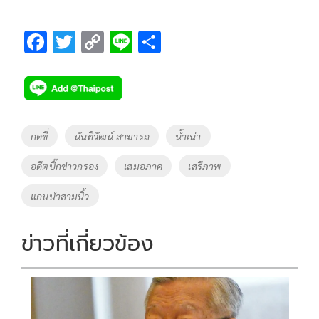
F
T
C
Li
S
ac
wi
o
n
h
e
tt
p
e
ar
b
er
y
e
o
Li
Tags
กดขี่
นันทิวัฒน์ สามารถ
น้ำเน่า
o
n
อดีตบิ๊กข่าวกรอง
เสมอภาค
เสรีภาพ
k
k
แกนนำสามนิ้ว
ข่าวที่เกี่ยวข้อง