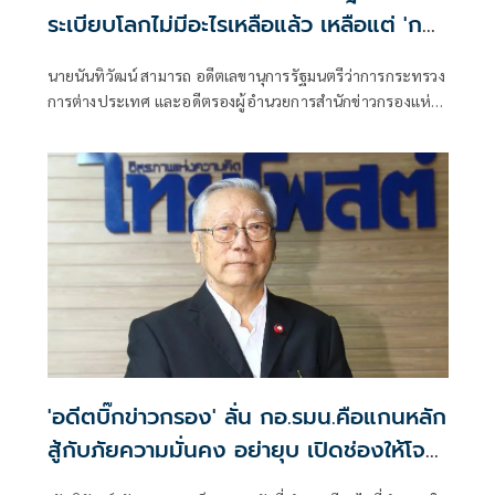
ระเบียบโลกไม่มีอะไรเหลือแล้ว เหลือแต่ 'กฎ
แห่งป่า'
นายนันทิวัฒน์ สามารถ อดีตเลขานุการรัฐมนตรีว่าการกระทรวง
การต่างประเทศ และอดีตรองผู้อำนวยการสำนักข่าวกรองแห่ง
ชาติ โพสต์ข้อความผ่านเฟซบุ๊กว่า
'อดีตบิ๊กข่าวกรอง' ลั่น กอ.รมน.คือแกนหลัก
สู้กับภัยความมั่นคง อย่ายุบ เปิดช่องให้โจร
ใต้ได้เปรียบ