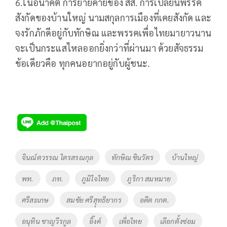
6.ในอนาคต การย้ายค่ายของ สส. การเปลี่ยนพรรค
สังกัดของบ้านใหญ่ นามสกุลการเมืองที่เคยสังกัด และ
จงรักภักดีอยู่กับทักษิณ และพรรคเพื่อไทยมายาวนาน
จะเป็นกระแสไหลออกยิ่งกว่าที่ผ่านมา ด้วยสัจธรรม
ข้อเดียวคือ ทุกคนอยากอยู่กับผู้ชนะ.
Tags
จินณ์ตวรรณ ไตรสรณกุล
ทักษิณ ชินวัตร
บ้านใหญ่
พท.
ภท.
ภูมิใจไทย
ภูริกา สมหมาย
ศรีสะเกษ
สมชัย ศรีสุุทธิยากร
อดีต กกต.
อนุทิน ชาญวีรกูล
อิ๊งค์
เพื่อไทย
เลือกตั้งซ่อม