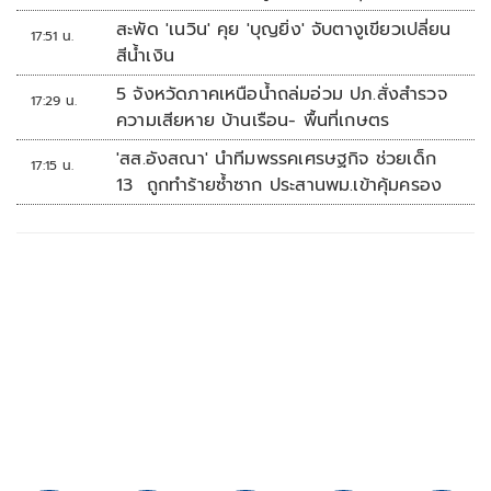
รร.เทพศิรินทร์นนทบุรี
สะพัด 'เนวิน' คุย 'บุญยิ่ง' จับตางูเขียวเปลี่ยน
17:51 น.
สีน้ำเงิน
5 จังหวัดภาคเหนือน้ำถล่มอ่วม ปภ.สั่งสำรวจ
17:29 น.
ความเสียหาย บ้านเรือน- พื้นที่เกษตร
'สส.อังสณา' นำทีมพรรคเศรษฐกิจ ช่วยเด็ก
17:15 น.
13 ถูกทำร้ายซ้ำซาก ประสานพม.เข้าคุ้มครอง