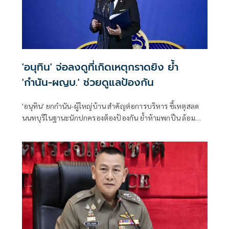
'อนุทิน' จ่อลงดูที่เกิดเหตุกราดยิง ย้ำ
'กำนัน-ผญบ.' ช่วยดูแลป้องกัน
'อนุทิน' ยกกำนัน-ผู้ใหญ่บ้าน สำคัญต่อการบริหาร ชี้เหตุสลด
นนทบุรีในฐานะนักปกครองต้องป้องกัน ย้ำห้ามพกปืน ล้อม
คอกแล้วแต่ยังเล็ดลอดได้ ขอร่วมมือดูแลพื้นที่เข้ม เตรียมรุดลงดู
ที่เกิดเหตุ