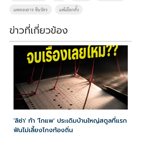
แพทองธาร ชินวัตร
แพ้เลือกตั้ง
ข่าวที่เกี่ยวข้อง
'ลิซ่า' ท้า 'โกแพ' ประเดิมบ้านใหญ่สตูลที่แรก
ฟันไม่เลี้ยงโกงท้องถิ่น