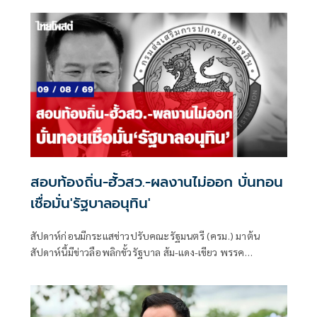
แพทย์ 100% เท่านั้น ห้ามใช้ผิดวัตถุประสงค์
สอบท้องถิ่น-ฮั้วสว.-ผลงานไม่ออก บั่นทอน
เชื่อมั่น'รัฐบาลอนุทิน'
สัปดาห์ก่อนมีกระแสข่าวปรับคณะรัฐมนตรี (ครม.) มาต้น
สัปดาห์นี้มีข่าวลือพลิกขั้วรัฐบาล ส้ม-แดง-เขียว พรรค
ประชาชน พรรคเพื่อไทย และพรรคกล้าธรรม จับมือกัน