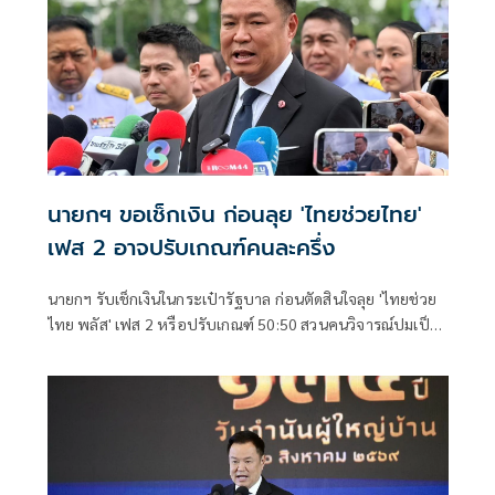
นายกฯ ขอเช็กเงิน ก่อนลุย 'ไทยช่วยไทย'
เฟส 2 อาจปรับเกณฑ์คนละครึ่ง
นายกฯ รับเช็กเงินในกระเป๋ารัฐบาล ก่อนตัดสินใจลุย 'ไทยช่วย
ไทย พลัส' เฟส 2 หรือปรับเกณฑ์ 50:50 สวนคนวิจารณ์ปมเป็น
ภาระประชาชน ชี้การค้า-จีดีพี พุ่งไม่พูดถึง ยันสถานะคลังยัง
แข็งแรง