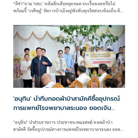
“ลิซ่า”ถาม 'กสถ.' หลังเด็กเส้นหลุดหมด จบเรื่องเลยหรือไม่
พร้อมจี้ 'วรศิษฎ์' จัดการบ้านใหญ่พัวพันทุจริตสอบท้องถิ่น ท้า
เริ่มจากสตูลก่อนเลย
'อนุทิน' นำทีมทอดผ้าป่าสามัคคีซื้ออุปกรณ์
การแพทย์โรงพยาบาลระนอง ยอดเงิน
ทำบุญ 20 ล้านบาท
"อนุทิน" นำส่วนราชการ ประชาชน คณะสงฆ์ ทอดผ้าป่า
สามัคคี จัดซื้ออุปกรณ์ทางการแพทย์โรงพยาบาลระนอง ยอด
เงิน 20 ล้านบาท ย้ำปัจจัยทุกบาทต้องใช้ซื้ออุปกรณ์ทางการ