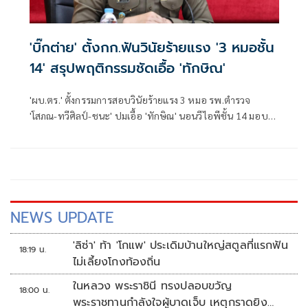
'บิ๊กต่าย' ตั้งกก.ฟันวินัยร้ายแรง '3 หมอชั้น
14' สรุปพฤติกรรมชัดเอื้อ 'ทักษิณ'
'ผบ.ตร.' ตั้งกรรมการสอบวินัยร้ายแรง 3 หมอ รพ.ตำรวจ
'โสภณ-ทวีศิลป์-ชนะ' ปมเอื้อ 'ทักษิณ' นอนวีไอพีชั้น 14 มอบ
หมาย 'พล.ต.อ.อิทธิพล' นั่งประธาน เร่งสรุปโดยเร็ว
NEWS UPDATE
'ลิซ่า' ท้า 'โกแพ' ประเดิมบ้านใหญ่สตูลที่แรกฟัน
18:19 น.
ไม่เลี้ยงโกงท้องถิ่น
ในหลวง พระราชินี ทรงปลอบขวัญ
18:00 น.
พระราชทานกำลังใจผู้บาดเจ็บ เหตุกราดยิง