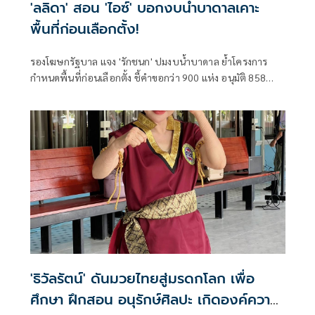
'ลลิดา' สอน 'ไอซ์' บอกงบน้ำบาดาลเคาะ
พื้นที่ก่อนเลือกตั้ง!
รองโฆษกรัฐบาล แจง 'รักชนก' ปมงบน้ำบาดาล ย้ำโครงการ
กำหนดพื้นที่ก่อนเลือกตั้ง ชี้คำขอกว่า 900 แห่ง อนุมัติ 858
แห่งตามหลักเกณฑ์ ไม่ใช่จัดสรรตามการเมือง
'ธิวัลรัตน์' ดันมวยไทยสู่มรดกโลก เพื่อ
ศึกษา ฝึกสอน อนุรักษ์ศิลปะ เกิดองค์ความ