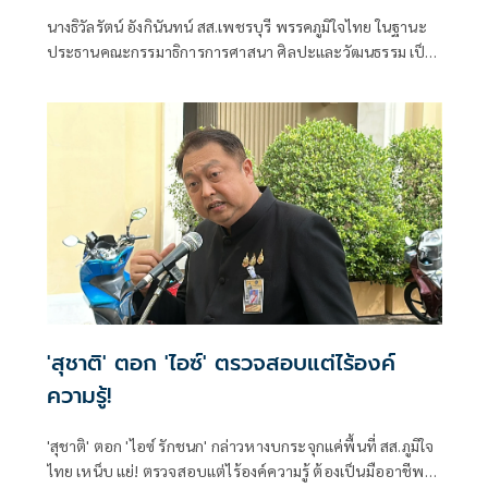
รู้ สร้างเครือข่ายมวยไทยให้ยั่งยืนในระดับ
นางธิวัลรัตน์ อังกินันทน์ สส.เพชรบุรี พรรคภูมิใจไทย ในฐานะ
นานาชาติ
ประธานคณะกรรมาธิการการศาสนา ศิลปะและวัฒนธรรม เป็น
ประธานเปิดโครงการสัมมนามวยไทยนานาชาติ ประจำปี 2569
ณ โรงเรียนราชประชานุเคราะห์ 47 จังหวัดเพชรบุรี ร่วมกับ
สมาคมสยามยุทธกีฬาพื้นเมืองไทย ตลอดจนทุกภาคส่วน ที่ร่วม
แรงร่วมใจจัดเวทีแห่งการเรียนรู้ เพื่อแลกเปลี่ยนองค์ความรู้และ
สร้างเครือข่ายมวยไทยในระดับนานาชาติ
'สุชาติ' ตอก 'ไอซ์' ตรวจสอบแต่ไร้องค์
ความรู้!
'สุชาติ' ตอก 'ไอซ์ รักชนก' กล่าวหางบกระจุกแค่พื้นที่ สส.ภูมิใจ
ไทย เหน็บ แย่! ตรวจสอบแต่ไร้องค์ความรู้ ต้องเป็นมืออาชีพ