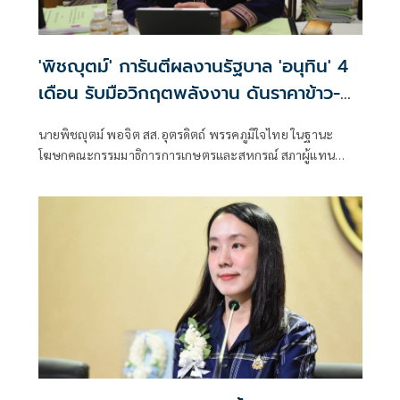
'พิชญุตม์' การันตีผลงานรัฐบาล 'อนุทิน' 4
เดือน รับมือวิกฤตพลังงาน ดันราคาข้าว-
ยาง-ปาล์ม พุ่งต่อเนื่อง พร้อมอัดมาตรการ
นายพิชญุตม์ พอจิต สส.อุตรดิตถ์ พรรคภูมิใจไทย ในฐานะ
ช่วยลดต้นทุน-ขยายตลาดโลก
โฆษกคณะกรรมมาธิการการเกษตรและสหกรณ์ สภาผู้แทน
ราษฎร กล่าวถึงสถานการณ์ราคาสินค้าเกษตร ว่า ภายหลัง
รัฐบาลภายใต้การนำของนายอนุทิน ชาญวีรกูล นายกรัฐมนตรี
เข้าบริหารประเทศ 4 เดือน สามารถรับมือกับวิกฤตพลังงาน
และสงครามตะวันออกกลางได้ดี ส่งผลให้ราคาสินค้าเกษตร
หลักปรับตัวสูงขึ้น