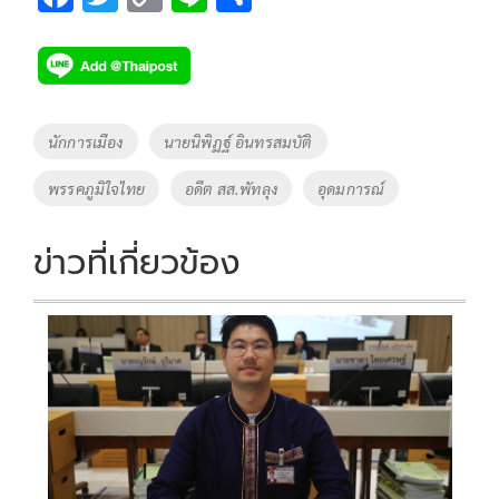
ac
wi
o
n
h
e
tt
p
e
ar
b
er
y
e
o
Li
Tags
นักการเมือง
นายนิพิฏฐ์ อินทรสมบัติ
o
n
พรรคภูมิใจไทย
อดีต สส.พัทลุง
อุดมการณ์
k
k
ข่าวที่เกี่ยวข้อง