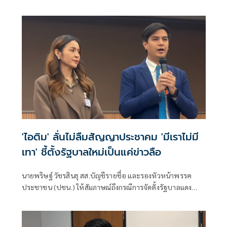
กว่านี้ โอ่รักษาผลประโยชน์สูงสุดในหน่วยงานที่ตัวเองรับผิด
ชอบ
'ไอติม' ลั่นไม่ลืมสัญญาประชาคม 'มีเราไม่มี
เทา' ชี้ตั้งรัฐบาลใหม่เป็นแค่ข่าวลือ
นายพริษฐ์ วัชรสินธุ สส.บัญชีรายชื่อ และรองหัวหน้าพรรค
ประชาชน (ปชน.) ให้สัมภาษณ์ถึงกรณีการจัดตั้งรัฐบาลแดง
เขียว ส้ม ซึ่งร.อ.ธรรมนัส พรหมเผ่า สส.บัญชีรายชื่อ และหัวหน้า
พรรคกล้าธรรม ก็ระบุว่าลืมไปหมดแล้วที่เคยพูดว่า “มีเราไม่มี
เทา” จะเป็นการเปิดโอกาสให้ส้มเข้าร่วมรัฐบาลหรือไม่ ว่า ตอน