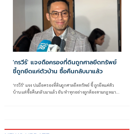
นี้ตั้งอยู่บนสมมติฐานหลายอย่างมาก ซึ่งก็ยังไม่ได้มีการยืนยันใน
แต่ละภาคส่วน
'กรวีร์' แจงถือครองที่ดินถูกศาลยึดทรัพย์
ชี้ถูกยึดแค่ตัวบ้าน ซื้อคืนกลับมาแล้ว
‘กรวีร์" แจง ปมถือครองที่ดินถูกศาลยึดทรัพย์ ชี้ ถูกยึดแค่ตัว
บ้าน แต่ซื้อคืนกลับมาแล้ว ยัน ทำทุกอย่างถูกต้องตามกฎหมาย
ยื่นบัญชีถูกต้องตรวจสอบได้ โต้ปม ‘เนวิน’ นุ่งขาสั้น วอน
แยกแยะ เหตุไปฐานะปธ.สโมสรบุรีรัมย์ ไม่เกี่ยวภูมิใจไทย