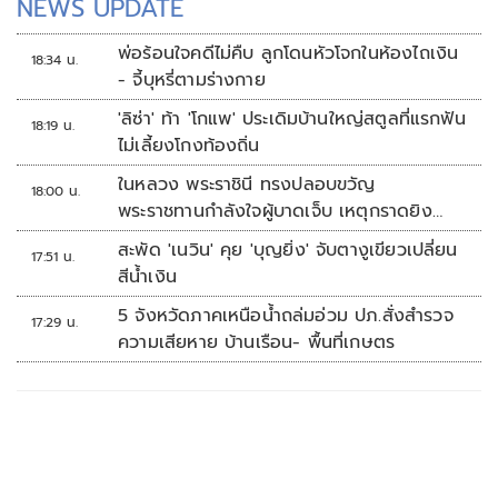
NEWS UPDATE
พ่อร้อนใจคดีไม่คืบ ลูกโดนหัวโจกในห้องไถเงิน
18:34 น.
- จี้บุหรี่ตามร่างกาย
'ลิซ่า' ท้า 'โกแพ' ประเดิมบ้านใหญ่สตูลที่แรกฟัน
18:19 น.
ไม่เลี้ยงโกงท้องถิ่น
ในหลวง พระราชินี ทรงปลอบขวัญ
18:00 น.
พระราชทานกำลังใจผู้บาดเจ็บ เหตุกราดยิง
รร.เทพศิรินทร์นนทบุรี
สะพัด 'เนวิน' คุย 'บุญยิ่ง' จับตางูเขียวเปลี่ยน
17:51 น.
สีน้ำเงิน
5 จังหวัดภาคเหนือน้ำถล่มอ่วม ปภ.สั่งสำรวจ
17:29 น.
ความเสียหาย บ้านเรือน- พื้นที่เกษตร