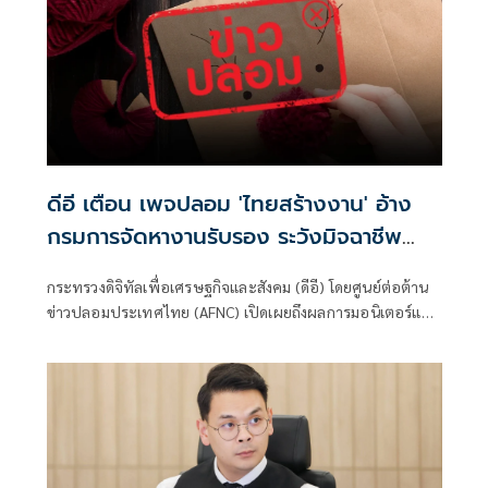
ภัยอาชญากรรมทางเทคโนโลยี ข่าวปลอม และข้อมูลบิดเบือน
ดีอี เตือน เพจปลอม 'ไทยสร้างงาน' อ้าง
กรมการจัดหางานรับรอง ระวังมิจฉาชีพ
หลอก สูญเงิน-ข้อมูลส่วนบุคคล
กระทรวงดิจิทัลเพื่อเศรษฐกิจและสังคม (ดีอี) โดยศูนย์ต่อต้าน
ข่าวปลอมประเทศไทย (AFNC) เปิดเผยถึงผลการมอนิเตอร์และ
รับแจ้งข่าวปลอม ซึ่งเป็นไปตามนโยบายการป้องกันและแก้ไข
ปัญหาภัยความมั่นคงและภัยทางสังคมของนายไชยชนก ชิดชอบ
รัฐมนตรีว่าการกระทรวงดิจิทัลเพื่อเศรษฐกิจและสังคม (ดีอี)
โดยยกระดับความสำคัญเรื่องการสร้างความตระหนักรู้เท่าทัน
ภัยอาชญากรรมทางเทคโนโลยี ข่าวปลอม และข้อมูลบิดเบือน