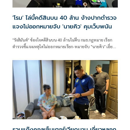
'โรม' ไล่บี้คดีสินบน 40 ล้าน ง้างปากตำรวจ
แจงไม่ออกหมายจับ 'นายคิว' คุมเว็บพนัน
"รังสิมันต์" ข้องใจคดีสินบน 40 ล้านไม่คืบ กมธ.กฎหมาย เรียก
ตำรวจชี้แจงเหตุใดไม่ออกหมายเรียก-หมายจับ "นายคิว" เอี่ยว
เว็บพนันกว่า 4,000 เว็บ พร้อมตั้ง 2 ปมสงสัย "ไชยชนก" แจ้ง
ความเท็จ หรือเจ้าหน้าที่ละเว้นปฏิบัติหน้าที่
รวบแก๊งคอลเซ็นเตอร์เวียดนาม เอี่ยวหลอก