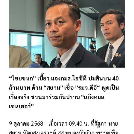
“ไชยชนก” เบี้ยว แจงกมธ.ไอซีที ปมสินบน 40
ล้านบาท ด้าน “สยาม” เชื่อ ”รมว.ดีอี“ พูดเป็น
เรื่องจริง ชวนมาร่วมกันปราบ “แก๊งคอล
เซนเตอร์”
9 ตุลาคม 2568 - เมื่อเวลา 09.40 น. ที่รัฐภา นาย
สยาม หัตถสงเคราะห์ สส.หนองบัวลำภู พรรคเพื่อ