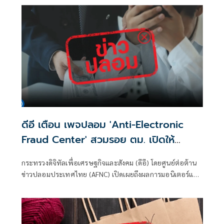
ดีอี เตือน เพจปลอม 'Anti-Electronic
Fraud Center' สวมรอย ตม. เปิดให้
ติดตามรับเงินคืนจาก 'สแกมเมอร์' ระวัง
กระทรวงดิจิทัลเพื่อเศรษฐกิจและสังคม (ดีอี) โดยศูนย์ต่อต้าน
สูญเงิน-ข้อมูลส่วนบุคคล
ข่าวปลอมประเทศไทย (AFNC) เปิดเผยถึงผลการมอนิเตอร์และ
รับแจ้งข่าวปลอม ซึ่งเป็นไปตามนโยบายการป้องกันและแก้ไข
ปัญหาภัยความมั่นคงและภัยทางสังคมของนายไชยชนก ชิดชอบ
รัฐมนตรีว่าการกระทรวงดิจิทัลเพื่อเศรษฐกิจและสังคม (ดีอี)
โดยยกระดับความสำคัญเรื่องการสร้างความตระหนักรู้เท่าทัน