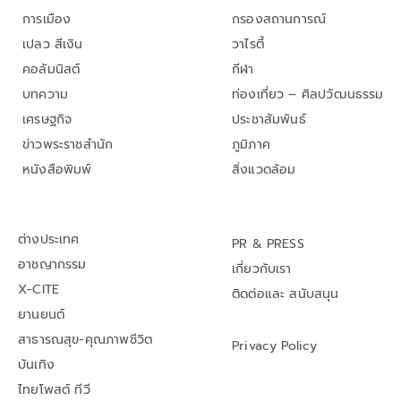
การเมือง
กรองสถานการณ์
เปลว สีเงิน
วาไรตี้
คอลัมนิสต์
กีฬา
บทความ
ท่องเที่ยว – ศิลปวัฒนธรรม
เศรษฐกิจ
ประชาสัมพันธ์
ข่าวพระราชสำนัก
ภูมิภาค
หนังสือพิมพ์
สิ่งแวดล้อม
ต่างประเทศ
PR & PRESS
อาชญากรรม
เกี่ยวกับเรา
X-CITE
ติดต่อและ สนับสนุน
ยานยนต์
สาธารณสุข-คุณภาพชีวิต
Privacy Policy
บันเทิง
ไทยโพสต์ ทีวี