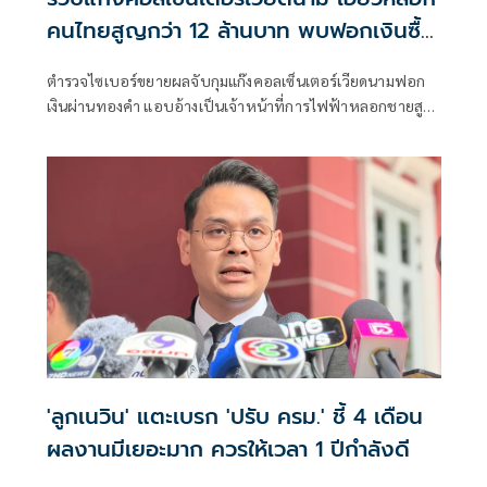
คนไทยสูญกว่า 12 ล้านบาท พบฟอกเงินซื้อ
ทองคำ
ตำรวจไซเบอร์ขยายผลจับกุมแก๊งคอลเซ็นเตอร์เวียดนามฟอก
เงินผ่านทองคำ แอบอ้างเป็นเจ้าหน้าที่การไฟฟ้าหลอกชายสูง
อายุโอนเงินกว่า 1.7 ล้าน นำไปซื้อทองหลบเลี่ยงการติดตามเส้น
เงินของเจ้าหน้าที่
'ลูกเนวิน' แตะเบรก 'ปรับ ครม.' ชี้ 4 เดือน
ผลงานมีเยอะมาก ควรให้เวลา 1 ปีกำลังดี