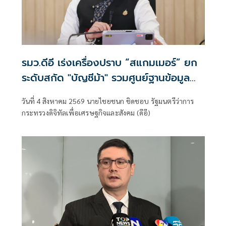
รมว.ดีอี เร่งเครื่องปราบ “สแกมเมอร์” ยก
ระดับสกัด "บัญชีม้า" รวมศูนย์ฐานข้อมูล
เร่งรัดคืนเงินผู้เสียหาย เดินหน้าแผนสร้าง
วันที่ 4 สิงหาคม 2569 นายไชยชนก ชิดชอบ รัฐมนตรีว่าการ
ภูมิคุ้มกันประชาชน
กระทรวงดิจิทัลเพื่อเศรษฐกิจและสังคม (ดีอี)