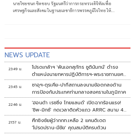
นายไชยชนก ชิดชอบ รัฐมนตรีว่าการกระทรวงดิจิทัลเพื่อ
เศรษฐกิจและสังคม ในฐานะเลขาธิการพรรคภูมิใจไทย ให้
สัมภาษณ์กรณี กระแสข่าวเรียกร้องให้มีการปรับคณะรัฐมนตรี
(ครม.) และปรับกลุ่มลูกเทพที่ไม่มีผลงานออก ว่า สำหรับการ
ปรับครม.
NEWS UPDATE
โปรดเกล้าฯ 'พันเอกสุภัทร ชูตินันทน์' ดำรง
23:49 น.
ตำแหน่งนายทหารปฏิบัติการฯ-พระราชทานยศ
'พลตรี'
ซาอุฯ-ตุรเคีย-ปากีสถานลงนามข้อตกลงด้าน
23:45 น.
การป้องกันประเทศท่ามกลางสงครามในภูมิภาค
'ฮอนด้า เรซซิ่ง ไทยแลนด์' เปิดฉากร้อนแรง!
22:46 น.
'ชิพ-มิกซ์' กดเวลาติดหัวแถว ARRC สนาม 4
ที่มัลดาลิกา
ศึกชิงชัยผู้ว่ากกท.เหลือ 2 แคนดิเดต
21:57 น.
'โปรดปราน-มีชัย' คุณสมบัติครบถ้วน