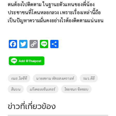
ตนต้องไปติดตาม ในฐานะตัวแทนของพี่น้อง
ประชาชนที่โดนหลอกลวง เพราะเรื่องเหล่านี้ถือ
เป็นปัญหาความมั่นคงอย่างไรต้องติดตามแน่นอน
F
T
C
Li
S
ac
wi
o
n
h
e
tt
p
e
ar
b
er
y
e
o
Li
Tags
กมธ.ไอซีที
นายสยาม หัตถสงเคราะห์
รมว.ดีอี
o
n
สินบน
แก๊งคอลเซ็นเตอร์
ไชยชนก ชิดชอบ
k
k
ข่าวที่เกี่ยวข้อง