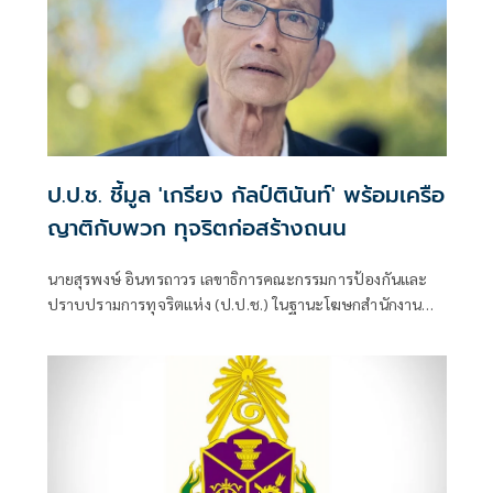
ป.ป.ช. ชี้มูล 'เกรียง กัลป์ตินันท์' พร้อมเครือ
ญาติกับพวก ทุจริตก่อสร้างถนน
นายสุรพงษ์ อินทรถาวร เลขาธิการคณะกรรมการป้องกันและ
ปราบปรามการทุจริตแห่ง (ป.ป.ช.) ในฐานะโฆษกสำนักงาน
ป.ป.ช. เปิดเผยว่า คณะกรรมการ ป.ป.ช. มีมติชี้มูลความผิด นาง
รจนา กัลป์ตินันท์ เมื่อครั้งดำรงตำแหน่งนายกเทศมนตรีนคร
อุบลราชธานี จังหวัดอุบลราชธานี