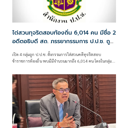
ไต่สวนทุจริตสอบท้องถิ่น 6,014 คน มีชื่อ 2
อดีตอธิบดี สถ. ภรรยากรรมการ ป.ป.ช. ถูก
กล่าวหาด้วย
เปิด 4 กลุ่มถูก ป.ป.ช. ตั้งกรรมการไต่สวนคดีทุจริตสอบ
ข้าราชการท้องถิ่น พบมีมีจำนวนมากถึง 6,014 คน โดยในกลุ่มผู้
บริหารระดับสูงกรมส่งเสริมการปกครองท้องถิ่น มีชื่อของ 2อดีต
อธิบดีคือ 1.ร.ต.ท.ภพชนก ชลานุเคราะห์ ที่ดำรงตำแหน่งอธิบดี
กรมส่งเสริมการปกครองท้องถิ่น วันที่ 29 ก.ค.-11 พ.ย. 2568