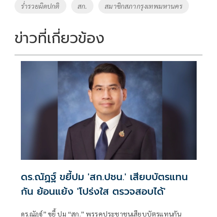
ร่ำรวยผิดปกติ
สก.
สมาชิกสภากรุงเทพมหานคร
k
k
ข่าวที่เกี่ยวข้อง
ดร.ณัฏฐ์ ขยี้ปม 'สก.ปชน.' เสียบบัตรแทน
กัน ย้อนแย้ง 'โปร่งใส ตรวจสอบได้'
ดร.ณัฏฐ์” ขยี้ ปม “สก.” พรรคประชาชนเสียบบัตรแทนกัน