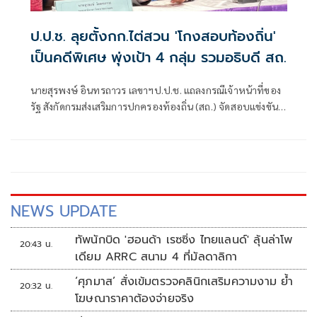
ป.ป.ช. ลุยตั้งกก.ไต่สวน 'โกงสอบท้องถิ่น'
เป็นคดีพิเศษ พุ่งเป้า 4 กลุ่ม รวมอธิบดี สถ.
นายสุรพงษ์ อินทรถาวร เลขาฯป.ป.ช. แถลงกรณีเจ้าหน้าที่ของ
รัฐ สังกัดกรมส่งเสริมการปกครองท้องถิ่น (สถ.) จัดสอบแข่งขัน
เพื่อบรรจุบุคคลเป็นข้าราชการหรือพนักงานส่วนท้องถิ่น พ.ศ.
2568 โดยแก้ไขคะแนนสอบและเรียกรับเงินจากผู้สมัครสอบ
เพื่อช่วยเหลือใ
NEWS UPDATE
ทัพนักบิด 'ฮอนด้า เรซซิ่ง ไทยแลนด์' ลุ้นล่าโพ
20:43 น.
เดียม ARRC สนาม 4 ที่มัลดาลิกา
‘ศุภมาส’ สั่งเข้มตรวจคลินิกเสริมความงาม ย้ำ
20:32 น.
โฆษณาราคาต้องจ่ายจริง