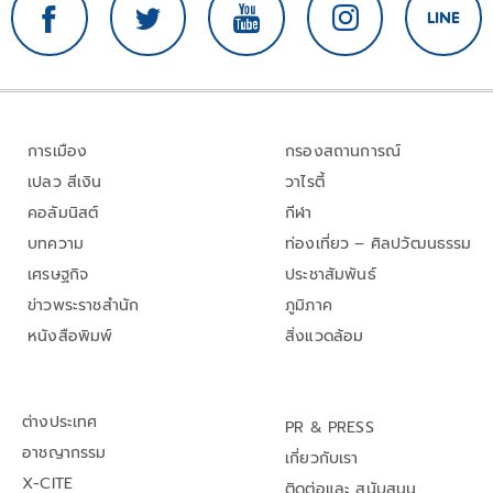
การเมือง
กรองสถานการณ์
เปลว สีเงิน
วาไรตี้
คอลัมนิสต์
กีฬา
บทความ
ท่องเที่ยว – ศิลปวัฒนธรรม
เศรษฐกิจ
ประชาสัมพันธ์
ข่าวพระราชสำนัก
ภูมิภาค
หนังสือพิมพ์
สิ่งแวดล้อม
ต่างประเทศ
PR & PRESS
อาชญากรรม
เกี่ยวกับเรา
X-CITE
ติดต่อและ สนับสนุน