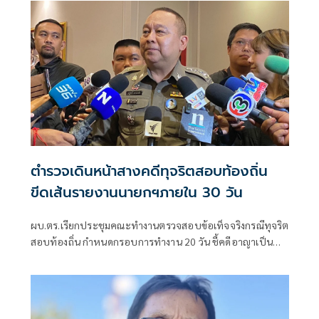
ตำรวจเดินหน้าสางคดีทุจริตสอบท้องถิ่น
ขีดเส้นรายงานนายกฯภายใน 30 วัน
ผบ.ตร.เรียกประชุมคณะทำงานตรวจสอบข้อเท็จจริงกรณีทุจริต
สอบท้องถิ่น กำหนดกรอบการทำงาน 20 วัน ชี้คดีอาญาเป็น
หน้าที่ ป.ป.ช. ดำเนินการ