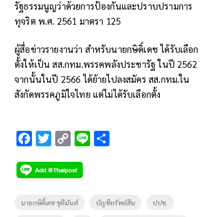
รัฐธรรมนูญว่าด้วยการป้องกันและปราบปรามการ
ทุจริต พ.ศ. 2561 มาตรา 125
ผู้สื่อข่าวรายงานว่า สำหรับนายกษิดิ์เดช ได้รับเลือก
ตั้งให้เป็น สส.กทม.พรรคพลังประชารัฐ ในปี 2562
จากนั้นในปี 2566 ได้ย้ายไปลงสมัคร สส.กทม.ใน
สังกัดพรรคภูมิใจไทย แต่ไม่ได้รับเลือกตั้ง
F
T
C
Li
S
ac
wi
o
n
h
e
tt
p
e
ar
b
er
y
e
o
Li
Tags
นายกษิดิ์เดช ชุติมันต์
บัญชีทรัพย์สิน
ปปช.
o
n