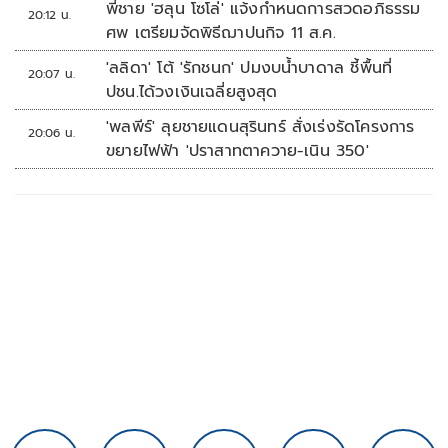
พี่ชาย 'ฮลุน โซโล่' แจ้งกำหนดการสวดอภิธรรม
20:12 น.
ศพ เตรียมจัดพิธีฌาปนกิจ 11 ส.ค.
'ลลิดา' โต้ 'รักชนก' ปมงบน้ำบาดาล ชี้พื้นที่
20:07 น.
ปชน.ได้วงเงินเฉลี่ยสูงสุด
'พลพีร์' ลุยชายแดนสุรินทร์ สั่งเร่งรัดโครงการ
20:06 น.
ขยายไฟฟ้า 'ปราสาทตาควาย-เนิน 350'