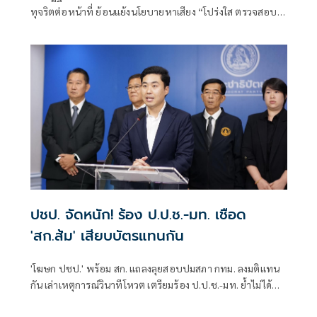
ทุจริตต่อหน้าที่ ย้อนแย้งนโยบายหาเสียง “โปร่งใส ตรวจสอบ
ได้” หาก ปปช.เชือด เป็นอำนาจของศาลอาญาคดีทุจริตฯ
ปชป. จัดหนัก! ร้อง ป.ป.ช.-มท. เชือด
'สก.ส้ม' เสียบบัตรแทนกัน
'โฆษก ปชป.' พร้อม สก. แถลงลุยสอบปมสภา กทม. ลงมติแทน
กัน เล่าเหตุการณ์วินาทีโหวต เตรียมร้อง ป.ป.ช.-มท. ย้ำไม่ได้
กลั่นแกล้งทางการเมือง แต่ต้องร่วมสร้างความโปร่งใส