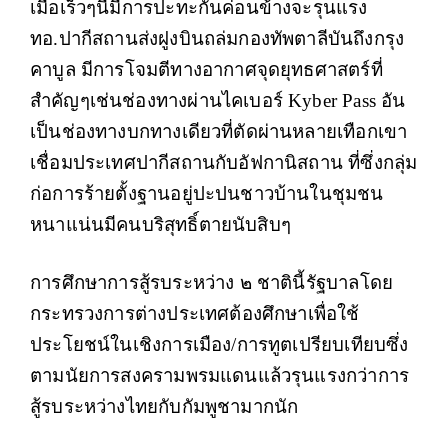
เมื่อเร็วๆนี้มีการปะทะกันค่อนข้างจะรุนแรง
ทอ.ปากีสถานส่งฝูงบินถล่มกองทัพตาลีบันถึงกรุง
คาบูล มีการโจมตีทางอากาศจุดยุทธศาสตร์ที่
สำคัญๆเช่นช่องทางผ่านไคเบอร์ Kyber Pass อัน
เป็นช่องทางบกทางเดียวที่ตัดผ่านหลายเทือกเขา
เชื่อมประเทศปากีสถานกับอัฟกานิสถาน ที่ซึ่งกลุ่ม
ก่อการร้ายตั้งฐานอยู่ปะปนชาวบ้านในชุมชน
หนาแน่นมีคนบริสุทธิ์ตายนับสิบๆ
การศึกษาการสู้รบระหว่าง ๒ ชาตินี้รัฐบาลโดย
กระทรวงการต่างประเทศต้องศึกษาเพื่อใช้
ประโยชน์ในเชิงการเมือง/การทูตเปรียบเทียบซึ่ง
ตามนัยการสงครามพรมแดนแล้วรุนแรงกว่าการ
สู้รบระหว่างไทยกับกัมพูชามากนัก