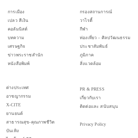
การเมือง
กรองสถานการณ์
เปลว สีเงิน
วาไรตี้
คอลัมนิสต์
กีฬา
บทความ
ท่องเที่ยว – ศิลปวัฒนธรรม
เศรษฐกิจ
ประชาสัมพันธ์
ข่าวพระราชสำนัก
ภูมิภาค
หนังสือพิมพ์
สิ่งแวดล้อม
ต่างประเทศ
PR & PRESS
อาชญากรรม
เกี่ยวกับเรา
X-CITE
ติดต่อและ สนับสนุน
ยานยนต์
สาธารณสุข-คุณภาพชีวิต
Privacy Policy
บันเทิง