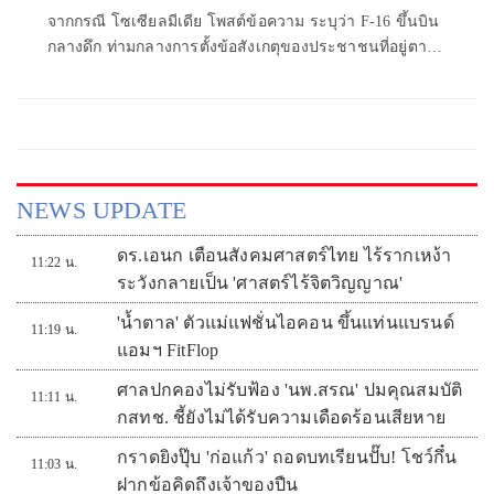
สถานการณ์ 24 ชม.
จากกรณี โซเซียลมีเดีย โพสต์ข้อความ ระบุว่า F-16 ขึ้นบิน
กลางดึก ท่ามกลางการตั้งข้อสังเกตุของประชาชนที่อยู่ตาม
แนวชายแดนไทย กัม
NEWS UPDATE
ดร.เอนก เตือนสังคมศาสตร์ไทย ไร้รากเหง้า
11:22 น.
ระวังกลายเป็น 'ศาสตร์ไร้จิตวิญญาณ'
'น้ำตาล' ตัวแม่แฟชั่นไอคอน ขึ้นแท่นแบรนด์
11:19 น.
แอมฯ FitFlop
ศาลปกคองไม่รับฟ้อง 'นพ.สรณ' ปมคุณสมบัติ
11:11 น.
กสทช. ชี้ยังไม่ได้รับความเดือดร้อนเสียหาย
กราดยิงปุ๊บ 'ก่อแก้ว' ถอดบทเรียนปั๊บ! โชว์กึ๋น
11:03 น.
ฝากข้อคิดถึงเจ้าของปืน