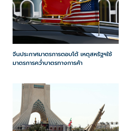
จีนประกาศมาตรการตอบโต้ เหตุสหรัฐฯใช้
มาตรการคว่ำบาตรทางการค้า