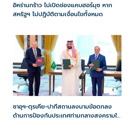
อิหร่านกร้าว ไม่เปิดช่องแคบฮอร์มุซ หาก
สหรัฐฯ ไม่ปฏิบัติตามเงื่อนไขทั้งหมด
ซาอุฯ-ตุรเคีย-ปากีสถานลงนามข้อตกลง
ด้านการป้องกันประเทศท่ามกลางสงครามใน
ภูมิภาค