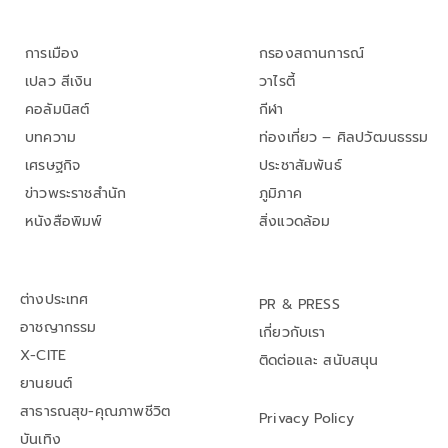
การเมือง
กรองสถานการณ์
เปลว สีเงิน
วาไรตี้
คอลัมนิสต์
กีฬา
บทความ
ท่องเที่ยว – ศิลปวัฒนธรรม
เศรษฐกิจ
ประชาสัมพันธ์
ข่าวพระราชสำนัก
ภูมิภาค
หนังสือพิมพ์
สิ่งแวดล้อม
ต่างประเทศ
PR & PRESS
อาชญากรรม
เกี่ยวกับเรา
X-CITE
ติดต่อและ สนับสนุน
ยานยนต์
สาธารณสุข-คุณภาพชีวิต
Privacy Policy
บันเทิง