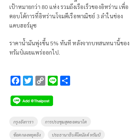
เป้าหมายกว่า 80 แห่ง รวมถึงเรือเร็วของอิหร่าน เพื่อ
ตอบโต้การที่อิหร่านโจมตีเรือพาณิชย์ 3 ลำในช่อง
แคบฮอร์มุซ
ราคาน้ำมันพุ่งขึ้น 5% ทันที หลังจากบทสนทนานี้ของ
ทรัมป์เผยแพร่ออกไป.
F
T
C
Li
S
ac
wi
o
n
h
e
tt
p
e
ar
b
er
y
e
o
Li
Tags
กรุงอังการา
การประชุมสุดยอดนาโต
o
n
ข้อตกลงหยุดยิง
ประธานาธิบดีโดนัลด์ ทรัมป์