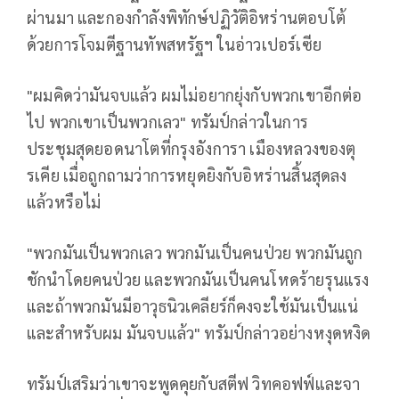
ผ่านมา และกองกำลังพิทักษ์ปฏิวัติอิหร่านตอบโต้
ด้วยการโจมตีฐานทัพสหรัฐฯ ในอ่าวเปอร์เซีย
"ผมคิดว่ามันจบแล้ว ผมไม่อยากยุ่งกับพวกเขาอีกต่อ
ไป พวกเขาเป็นพวกเลว" ทรัมป์กล่าวในการ
ประชุมสุดยอดนาโตที่กรุงอังการา เมืองหลวงของตุ
รเคีย เมื่อถูกถามว่าการหยุดยิงกับอิหร่านสิ้นสุดลง
แล้วหรือไม่
"พวกมันเป็นพวกเลว พวกมันเป็นคนป่วย พวกมันถูก
ชักนำโดยคนป่วย และพวกมันเป็นคนโหดร้ายรุนแรง
และถ้าพวกมันมีอาวุธนิวเคลียร์ก็คงจะใช้มันเป็นแน่
และสำหรับผม มันจบแล้ว" ทรัมป์กล่าวอย่างหงุดหงิด
ทรัมป์เสริมว่าเขาจะพูดคุยกับสตีฟ วิทคอฟฟ์และจา