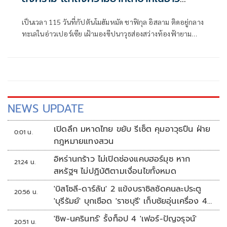
เปอร์เซีย
เป็นเวลา 115 วันที่กัปตันโมฮัมหมัด ชาฟิกุล อิสลาม ติดอยู่กลาง
ทะเลในอ่าวเปอร์เซีย เฝ้ามองขีปนาวุธส่องสว่างท้องฟ้ายาม
ค่ำคืน และต้องปันส่วนอาหารและน้ำให้แก่ลูกเรือของเขา
NEWS UPDATE
เปิดลึก มหาดไทย ขยับ รีเซ็ต คุมอาวุธปืน ฝ่าย
0:01 น.
กฎหมายแทงสวน
อิหร่านกร้าว ไม่เปิดช่องแคบฮอร์มุซ หาก
21:24 น.
สหรัฐฯ ไม่ปฏิบัติตามเงื่อนไขทั้งหมด
'บิสโซลี-ดาร์ลัน' 2 แข้งบราซิลซัดคนละประตู
20:56 น.
'บุรีรัมย์' บุกเชือด 'ราชบุรี' เก็บชัยอุ่นเครื่อง 4
นัดรวด
'ชิพ-นครินทร์' รั้งท็อป 4 'เฟอร์-ปัญจรุจน์'
20:51 น.