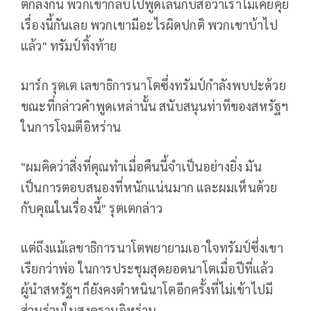
ตกลงกัน พวกเขากลับไปพูดเล่นกับสื่อว่าเราไม่เคยคุย
เรื่องนี้กันเลย พวกเขามีอะไรผิดปกติ พวกเขาบ้าไป
แล้ว" ทรัมป์ทิ้งท้าย
มาร์ก รุตเต เลขาธิการนาโตซึ่งทรัมป์กำลังพบปะด้วย
ขณะที่กล่าวคำพูดเหล่านั้น สนับสนุนท่าทีของสหรัฐฯ
ในการโจมตีอิหร่าน
"ผมคิดว่าสิ่งที่คุณทำเมื่อคืนนี้จำเป็นอย่างยิ่ง มัน
เป็นการตอบสนองที่หนักแน่นมาก และผมเห็นด้วย
กับคุณในเรื่องนี้" รุตเตกล่าว
แต่ถึงแม้เลขาธิการนาโตพยายามเอาใจทรัมป์ซึ่งเขา
เรียกว่าพ่อ ในการประชุมสุดยอดนาโตเมื่อปีที่แล้ว
ผู้นำสหรัฐฯ ก็ยังคงตำหนินาโตอีกครั้งที่ไม่เข้าไปมี
ส่วนร่วมในสงครามอิหร่าน