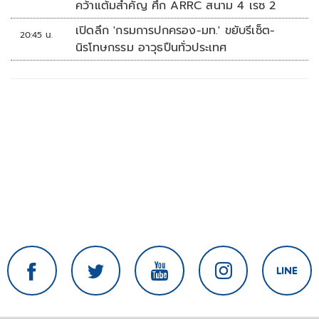
คว้าแต้มสำคัญ ศึก ARRC สนาม 4 เรซ 2
เปิดลึก 'กรมการปกครอง-มท.' ขยับรีเซ็ต-
20:45 น.
นิรโทษกรรม อาวุธปืนทั่วประเทศ