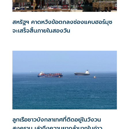
สหรัฐฯ คาดหวังข้อตกลงช่องแคบฮอร์มุซ
จะเสร็จสิ้นภายในสองวัน
ลูกเรือชาวบังกลาเทศที่ติดอยู่ในวังวน
สงคราม เล่าถึงความยากลำบากในอ่าว