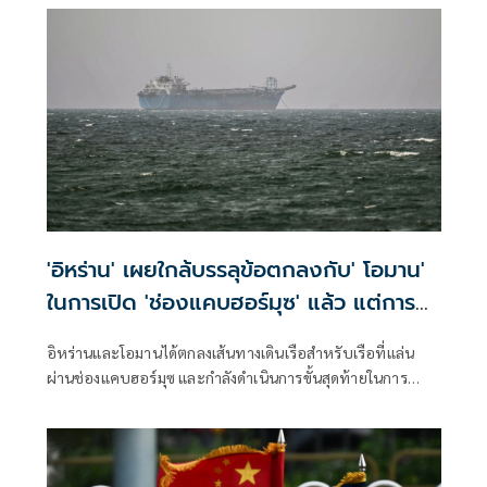
'อิหร่าน' เผยใกล้บรรลุข้อตกลงกับ' โอมาน'
ในการเปิด 'ช่องแคบฮอร์มุซ' แล้ว แต่การ
เปิดขึ้นอยู่กับสหรัฐฯ
อิหร่านและโอมานได้ตกลงเส้นทางเดินเรือสำหรับเรือที่แล่น
ผ่านช่องแคบฮอร์มุซ และกำลังดำเนินการขั้นสุดท้ายในการ
บริหารจัดการเส้นทางเดินเรือยุทธศาสตร์นี้ร่วมกัน เตหะราน
กล่าวเมื่อวันพุธที่ผ่านมา แม้ว่าเหตุการณ์ด้านความมั่นคงล่าสุด
จะเน้นย้ำถึงความเสี่ยงที่ยังคงมีอยู่สำหรับการขนส่งทางเรือใน
ภูมิภาคก็ตาม