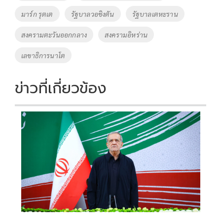
k
k
มาร์ก รุตเต
รัฐบาลวอชิงตัน
รัฐบาลเตหะราน
สงครามตะวันออกกลาง
สงครามอิหร่าน
เลขาธิการนาโต
ข่าวที่เกี่ยวข้อง