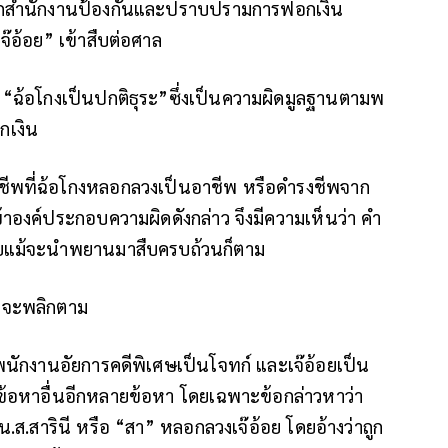
่จากสำนักงานป้องกันและปราบปรามการฟอกเงิน
จ๊อ้อย” เข้าสืบต่อศาล
 “ฉ้อโกงเป็นปกติธุระ”ซึ่งเป็นความผิดมูลฐานตามพ
กเงิน
จฉาชีพที่ฉ้อโกงหลอกลวงเป็นอาชีพ หรือดำรงชีพจาก
้าองค์ประกอบความผิดดังกล่าว จึงมีความเห็นว่า คำ
มายแม้จะนำพยานมาสืบครบถ้วนก็ตาม
ญาจะพลิกตาม
นักงานอัยการคดีพิเศษเป็นโจทก์ และเจ๊อ้อยเป็น
้อหาอื่นอีกหลายข้อหา โดยเฉพาะข้อกล่าวหาว่า
น.ส.สารินี หรือ “สา” หลอกลวงเจ๊อ้อย โดยอ้างว่าถูก