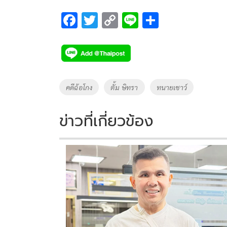
F
T
C
Li
S
ac
wi
o
n
h
e
tt
p
e
ar
b
er
y
e
o
Li
Tags
คดีฉ้อโกง
ตั้ม ษิทรา
ทนายเชาว์
o
n
k
k
ข่าวที่เกี่ยวข้อง