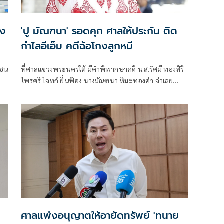
กง
'ปู มัณฑนา' รอดคุก ศาลให้ประกัน ติด
กำไลอีเอ็ม คดีฉ้อโกงลูกหมี
าชน
ที่ศาลแขวงพระนครใต้ มีคำพิพากษาคดี น.ส.รัศมี ทองสิริ
ไพรศรี โจทก์ ยื่นฟ้อง นางมัณฑนา หิมะทองคำ จำเลย
ความผิดฐานฉ้อโกง ตามประมวลกฎหมายอาญา มาตรา
341, พระราชบัญญัติว่าด้วยความผิดอันเกิดจากการใช้เช็ค
พ.ศ. 2534 มาตรา 4
ศาลแพ่งอนุญาตให้อายัดทรัพย์ 'ทนาย