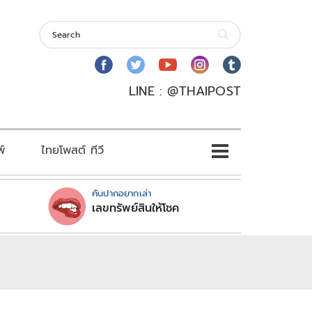
LINE : @THAIPOST
พ์
ไทยโพสต์ ทีวี
คันปากอยากเล่า
เลขทรัพย์สินให้โชค