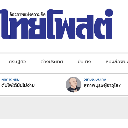
เศรษฐกิจ
ต่างประเทศ
บันเทิง
หนังสือพิม
ผักกาดหอม
วิสามัญบันเทิง
ดับไฟใต้มันไม่ง่าย
สุภาพบุรุษผู้อาวุโส?