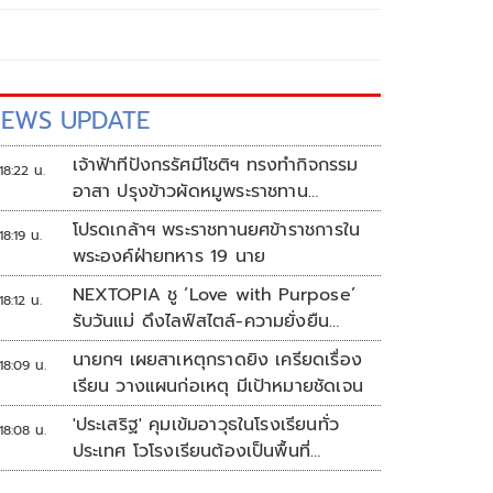
EWS UPDATE
เจ้าฟ้าทีปังกรรัศมีโชติฯ ทรงทำกิจกรรม
18:22 น.
อาสา ปรุงข้าวผัดหมูพระราชทาน
ประชาชน
โปรดเกล้าฯ พระราชทานยศข้าราชการใน
18:19 น.
พระองค์ฝ่ายทหาร 19 นาย
NEXTOPIA ชู ‘Love with Purpose’
18:12 น.
รับวันแม่ ดึงไลฟ์สไตล์-ความยั่งยืน
สร้างประสบการณ์ช้อปปิงมีความหมาย
นายกฯ เผยสาเหตุกราดยิง เครียดเรื่อง
18:09 น.
เรียน วางแผนก่อเหตุ มีเป้าหมายชัดเจน
'ประเสริฐ' คุมเข้มอาวุธในโรงเรียนทั่ว
18:08 น.
ประเทศ โวโรงเรียนต้องเป็นพื้นที่
ปลอดภัย