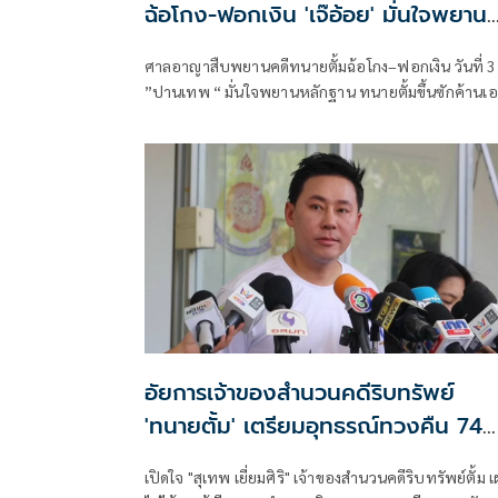
ฉ้อโกง-ฟอกเงิน 'เจ๊อ้อย' มั่นใจพยาน
หลักฐาน
ศาลอาญาสืบพยานคดีทนายตั้มฉ้อโกง–ฟอกเงิน วันที่ 3
”ปานเทพ “ มั่นใจพยานหลักฐาน ทนายตั้มขึ้นซักค้านเอ
”เจ๊อ้อย“ยันเอาเรื่องสุดซอย
อัยการเจ้าของสำนวนคดีริบทรัพย์
'ทนายตั้ม' เตรียมอุทธรณ์ทวงคืน 74
ล้าน
เปิดใจ "สุเทพ เยี่ยมศิริ" เจ้าของสำนวนคดีริบทรัพย์ตั้ม 