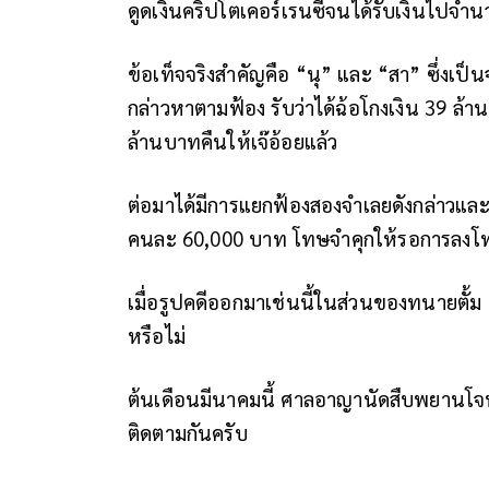
ดูดเงินคริปโตเคอร์เรนซีจนได้รับเงินไปจำ
ข้อเท็จจริงสำคัญคือ “นุ” และ “สา” ซึ่งเป
กล่าวหาตามฟ้อง รับว่าได้ฉ้อโกงเงิน 39 ล้
ล้านบาทคืนให้เจ๊อ้อยแล้ว
ต่อมาได้มีการแยกฟ้องสองจำเลยดังกล่าวแ
คนละ 60,000 บาท
โทษจำคุกให้รอการลงโท
เมื่อรูปคดีออกมาเช่นนี้ในส่วนของทนายตั้ม ซ
หรือไม่
ต้นเดือนมีนาคมนี้ ศาลอาญานัดสืบพยานโจท
ติดตามกันครับ