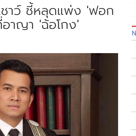
ชาว์ ชี้หลุดแพ่ง 'ฟอก
ที่อาญา 'ฉ้อโกง'
N