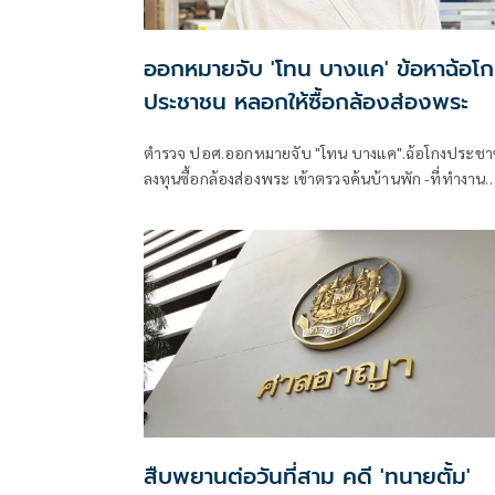
ออกหมายจับ 'โทน บางแค' ข้อหาฉ้อโ
ประชาชน หลอกให้ซื้อกล้องส่องพระ
ตำรวจ ปอศ.ออกหมายจับ "โทน บางแค".ฉ้อโกงประช
ลงทุนซื้อกล้องส่องพระ เข้าตรวจค้นบ้านพัก -ที่ทำงาน
ไหวตัวทันหลบหนีกลางดึก
สืบพยานต่อวันที่สาม คดี 'ทนายตั้ม'