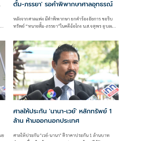
ตั้ม-ภรรยา' รอคำพิพากษาศาลอุทธรณ์
หลังจากศาลแพ่ง มีคำพิพากษา ยกคำร้องอัยการ ขอริบ
ง
ทรัพย์ “ทนายตั้ม-ภรรยา”ในคดีฉ้อโกง น.ส.จตุพร อุบลเลิศ
หรือเจ๊อ้อย เหตุพยานน้ำหนักน้อย โดยให้คืนทรัพย์ 74
ล้าน
ศาลให้ประกัน 'นานา-เวย์' หลักทรัพย์ 1
ล้าน ห้ามออกนอกประเทศ
เผย
ศาลให้ประกัน "เวย์-นานา" ตีราคาประกัน 1 ล้านบาท