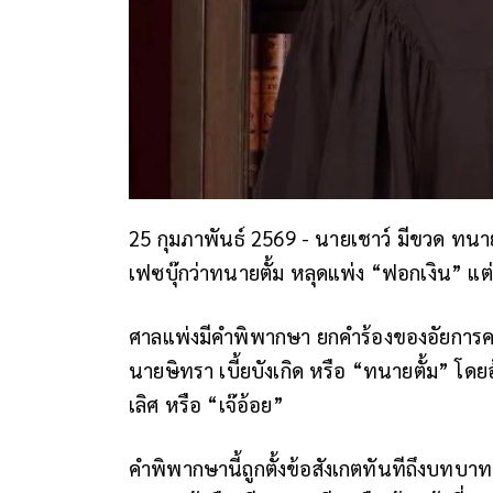
25 กุมภาพันธ์ 2569 - นายเชาว์ มีขวด ท
เฟซบุ๊กว่าทนายตั้ม หลุดแพ่ง “ฟอกเงิน” แต่
ศาลแพ่งมีคำพิพากษา ยกคำร้องของอัยการคดี
นายษิทรา เบี้ยบังเกิด หรือ “ทนายตั้ม” โดยอ
เลิศ หรือ “เจ๊อ้อย”
คำพิพากษานี้ถูกตั้งข้อสังเกตทันทีถึงบท