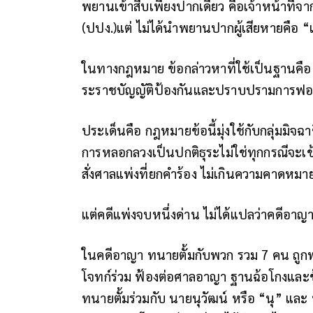
พยานเข้าสืบเพียงปากเดียว คือเจ้าหน้าที
(ปปง.)แต่ ไม่ได้นำพยานปากผู้เสียหายคือ “เ
ในทางกฎหมาย ข้อกล่าวหาที่ใช้เป็นฐานคือ
ระราชบัญญัติป้องกันและปราบปรามการฟอ
ประเด็นคือ กฎหมายข้อนี้มุ่งใช้กับกลุ่มมิ
การหลอกลวงเป็นปกติธุระไม่ใช่ทุกกรณีจะเข
สั่งศาลแพ่งที่ยกคำร้อง ไม่เกินความคาดห
แต่คดีแพ่งจบหนึ่งด่าน ไม่ได้แปลว่าคดีอา
ในคดีอาญา ทนายตั้มกับพวก รวม 7 คน ถูกพ
โจทก์ร่วม ฟ้องต่อศาลอาญา ฐานฉ้อโกงและข
ทนายตั้มร่วมกับ นายนุวัฒน์ หรือ “นุ” และ 