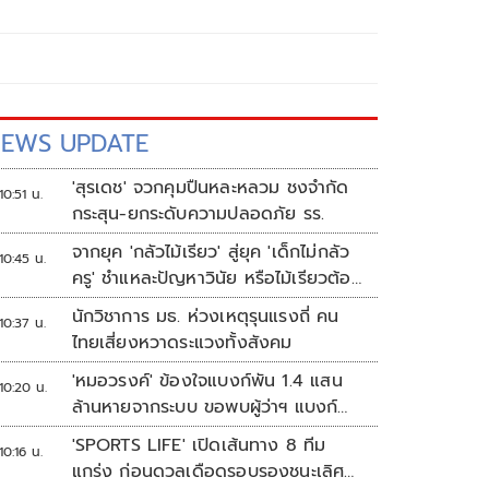
EWS UPDATE
'สุรเดช' จวกคุมปืนหละหลวม ชงจำกัด
10:51 น.
กระสุน-ยกระดับความปลอดภัย รร.
จากยุค 'กลัวไม้เรียว' สู่ยุค 'เด็กไม่กลัว
10:45 น.
ครู' ชำแหละปัญหาวินัย หรือไม้เรียวต้อง
กลับมา?
นักวิชาการ มธ. ห่วงเหตุรุนแรงถี่ คน
10:37 น.
ไทยเสี่ยงหวาดระแวงทั้งสังคม
'หมอวรงค์' ข้องใจแบงก์พัน 1.4 แสน
10:20 น.
ล้านหายจากระบบ ขอพบผู้ว่าฯ แบงก์
ชาติ
'SPORTS LIFE' เปิดเส้นทาง 8 ทีม
10:16 น.
แกร่ง ก่อนดวลเดือดรอบรองชนะเลิศ