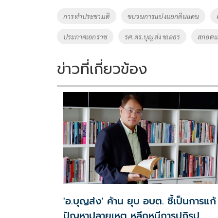
o
Li
Tags
การทำประชามติ
ขบวนการแบ่งแยกดินแดน
o
n
ประกาศเอกราช
รศ.ดร.บุญส่ง ชเลธร
สกอตแ
k
k
ข่าวที่เกี่ยวข้อง
'อ.บุญส่ง' ค้าน ยุบ อบต. ชี้เป็นการแก้
ปัญหาปลายเหตุ หลีกหนีการปฏิรูป