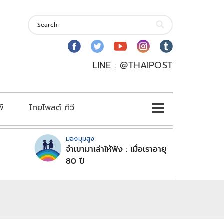
LINE : @THAIPOST
พ์
ไทยโพสต์ ทีวี
มองมุมสูง
จำเขามาเล่าให้ฟัง : เมื่อเราอายุ
80 ปี