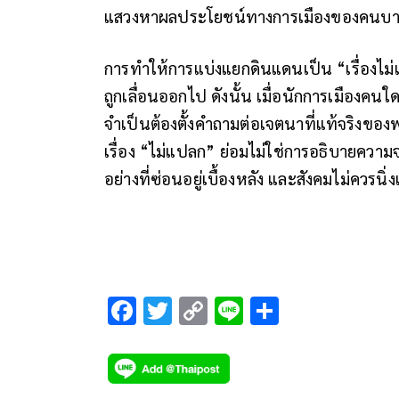
แสวงหาผลประโยชน์ทางการเมืองของคนบาง
การทำให้การแบ่งแยกดินแดนเป็น “เรื่องไม่แ
ถูกเลื่อนออกไป ดังนั้น เมื่อนักการเมืองคนใด
จำเป็นต้องตั้งคำถามต่อเจตนาที่แท้จริงของพ
เรื่อง “ไม่แปลก” ย่อมไม่ใช่การอธิบายความ
อย่างที่ซ่อนอยู่เบื้องหลัง และสังคมไม่ควรน
F
T
C
Li
S
ac
wi
o
n
h
e
tt
p
e
ar
b
er
y
e