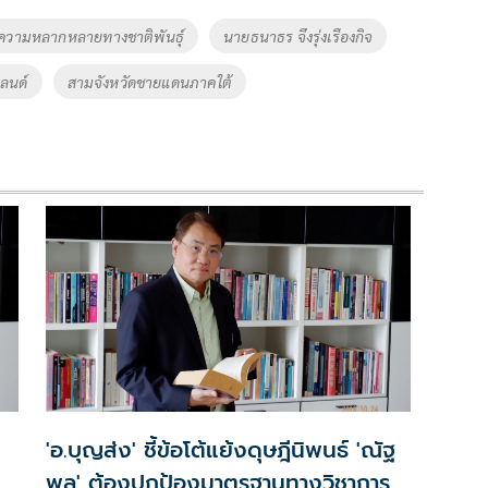
ความหลากหลายทางชาติพันธุ์
นายธนาธร จึงรุ่งเรืองกิจ
ลนด์
สามจังหวัดชายแดนภาคใต้
'อ.บุญส่ง' ชี้ข้อโต้แย้งดุษฎีนิพนธ์ 'ณัฐ
พล' ต้องปกป้องมาตรฐานทางวิชาการ