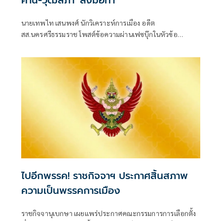
ค้าน-วุฒิสภา' ลงมือทำ
นายเทพไท เสนพงศ์ นักวิเคราะห์การเมือง อดีต
สส.นครศรีธรรมราช โพสต์ข้อความผ่านเฟซบุ๊กในหัวข้อ
"กระตุกเตือน : ทวงผลประชามติ แก้ไขรัฐธรรมนูญ" โดยระบุว่า
ไปอีกพรรค! ราชกิจจาฯ ประกาศสิ้นสภาพ
ความเป็นพรรคการเมือง
ราชกิจจานุเบกษา เผยแพร่ประกาศคณะกรรมการการเลือกตั้ง