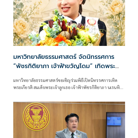
มหาวิทยาลัยธรรมศาสตร์ จัดนิทรรศการ
“พัชรกิติยาภา เจ้าฟ้าขวัญโดม” เทิดพระ
เกียรติพระผู้ทรงเป็นแรงบันดาลใจนิรันดร์
มหาวิทยาลัยธรรมศาสตร์ขอเชิญร่วมพิธีเปิดนิทรรศการเทิด
พระเกียรติ สมเด็จพระเจ้าลูกเธอ เจ้าฟ้าพัชรกิติยาภา นเรนทิรา
เทพยวดี กรมหลวงราชสาริณีสิริพัชร มหาวัชรราชธิดา “พัชรกิติ
ยาภา เจ้าฟ้าขวัญโดม The Eternal Inspiration” ในวันจันทร์ที่
20 กรกฏาคม พ.ศ. 2569 ตั้งแต่เวลา 8.30 น. เป็นต้นไป โดยมี
ศาสตราจารย์ ดร.สุรพล นิติไกรพจน์