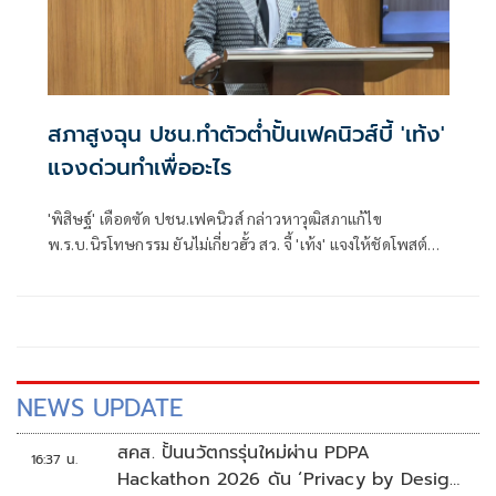
สภาสูงฉุน ปชน.ทำตัวต่ำปั้นเฟคนิวส์บี้ 'เท้ง'
แจงด่วนทำเพื่ออะไร
'พิสิษฐ์' เดือดซัด ปชน.เฟคนิวส์ กล่าวหาวุฒิสภาแก้ไข
พ.ร.บ.นิรโทษกรรม ยันไม่เกี่ยวฮั้ว สว. จี้ 'เท้ง' แจงให้ชัดโพสต์
เพื่ออะไร หรือแค่เรียกยอดไลก์ยอดแชร์ มองทำให้พรรคดูต่ำ
NEWS UPDATE
สคส. ปั้นนวัตกรรุ่นใหม่ผ่าน PDPA
16:37 น.
Hackathon 2026 ดัน ‘Privacy by Design