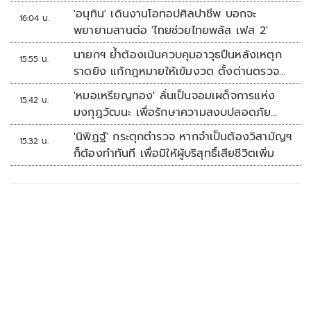
for all’ สู่โซลูชันคุ้มครองข้อมูลส่วนบุคคลที่
'อนุทิน' เดินงานโอทอปศิลปาชีพ บอกจะ
16:04 น.
ใช้ได้จริง
พยายามสานต่อ 'ไทยช่วยไทยพลัส เฟส 2'
นายกฯ ย้ำต้องเน้นควบคุมอาวุธปืนหลังเหตุก
15:55 น.
ราดยิง แก้กฎหมายให้เข้มงวด ตั้งด่านตรวจ
เพิ่ม
'หมอเหรียญทอง' ลั่นเป็นจอมเผด็จการแห่ง
15:42 น.
มงกุฎวัฒนะ เพื่อรักษาความสงบปลอดภัย
ภายในรพ.
'นิพิฏฐ์' กระตุกตำรวจ หากจำเป็นต้องวิสามัญฯ
15:32 น.
ก็ต้องทำทันที เพื่อมิให้ผู้บริสุทธิ์เสียชีวิตเพิ่ม