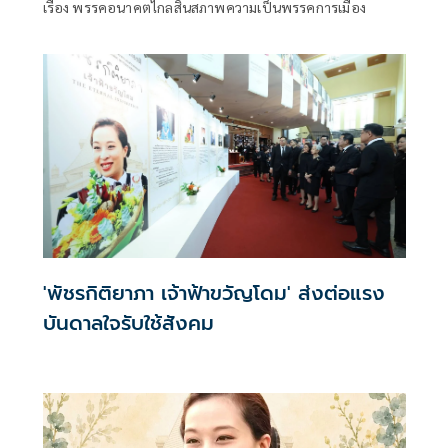
เรื่อง พรรคอนาคตไกลสิ้นสภาพความเป็นพรรคการเมือง
'พัชรกิติยาภา เจ้าฟ้าขวัญโดม' ส่งต่อแรง
บันดาลใจรับใช้สังคม