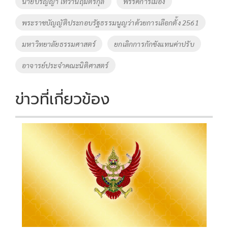
นายปริญญา เทวานฤมิตรกุล
พรรคการเมือง
o
n
พระราชบัญญัติประกอบรัฐธรรมนูญว่าด้วยการเลือกตั้ง 2561
k
k
มหาวิทยาลัยธรรมศาสตร์
ยกเลิกการกักขังแทนค่าปรับ
อาจารย์ประจำคณะนิติศาสตร์
ข่าวที่เกี่ยวข้อง