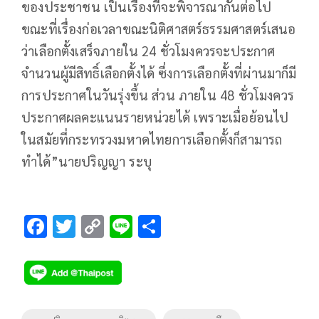
ของประชาชน เป็นเรื่องที่จะพิจารณากันต่อไป
ขณะที่เรื่องก่อเวลาขณะนิติศาสตร์ธรรมศาสตร์เสนอ
ว่าเลือกตั้งเสร็จภายใน 24 ชั่วโมงควรจะประกาศ
จำนวนผู้มีสิทธิ์เลือกตั้งได้ ซึ่งการเลือกตั้งที่ผ่านมาก็มี
การประกาศในวันรุ่งขึ้น ส่วน ภายใน 48 ชั่วโมงควร
ประกาศผลคะแนนรายหน่วยได้ เพราะเมื่อย้อนไป
ในสมัยที่กระทรวงมหาดไทยการเลือกตั้งก็สามารถ
ทำได้”นายปริญญา ระบุ
F
T
C
Li
S
ac
wi
o
n
h
e
tt
p
e
ar
b
er
y
e
o
Li
Tags