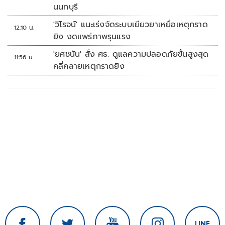
นนทบุรี
'วิโรจน์' แนะเร่งจัดระบบเยียวยาเหยื่อเหตุกราด
12:10 น.
ยิง งดแพร่ภาพรุนแรง
'ยศชนัน' สั่ง ศธ. ดูแลความปลอดภัยขั้นสูงสุด
11:56 น.
คลี่คลายเหตุกราดยิง