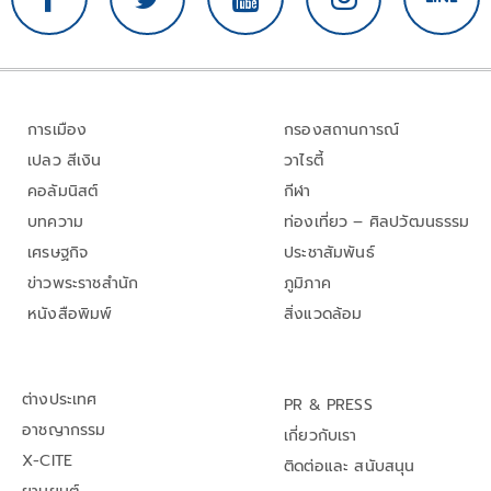
การเมือง
กรองสถานการณ์
เปลว สีเงิน
วาไรตี้
คอลัมนิสต์
กีฬา
บทความ
ท่องเที่ยว – ศิลปวัฒนธรรม
เศรษฐกิจ
ประชาสัมพันธ์
ข่าวพระราชสำนัก
ภูมิภาค
หนังสือพิมพ์
สิ่งแวดล้อม
ต่างประเทศ
PR & PRESS
อาชญากรรม
เกี่ยวกับเรา
X-CITE
ติดต่อและ สนับสนุน