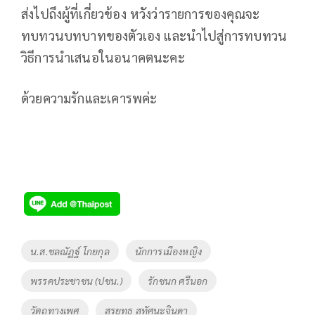
ส่งไปถึงผู้ที่เกี่ยวข้อง หวังว่ารายการของคุณจะ
ทบทวนบทบาทของตัวเอง และนำไปสู่การทบทวน
วิธีการนำเสนอในอนาคตนะคะ
ด้วยความรักและเคารพค่ะ
Tags
น.ส.ชลณัฏฐ์ โกยกุล
นักการเมืองหญิง
พรรคประชาชน (ปชน.)
รักชนก ศรีนอก
วัตถุทางเพศ
สรยุทธ สุทัศนะจินดา