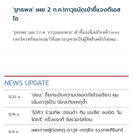
'รุทธพล' เผย 2 ก.ค.!ภาวุธนัดเข้าชี้แจงดีเอส
ไอ
'รุทธพล' เผย 2 ก.ค. 'ภาวุธและพวก' เข้าชี้แจงดีเอสไอคดี Forex
บอกใครพร้อมก่อนมาได้เลย ระบุศาลเป็นผู้ตัดสินคลิปโฆษณา
ลงทุน ชวนเชื่อหรือไม่ เชื่อข้อมูลโบรกเกอร์มีประโยชน์ต่อการ
สอบสวน
NEWS UPDATE
'ปชน.' จี้ยกระดับความปลอดภัยโรงเรียน คุม
12:22 น.
เข้มอาวุธปืน ป้องเกิดเหตุซ้ำ
'ไม้คิว' ร่วมทัพ 'ฮอนด้า ทีม เอเชีย' ลงบิด 'โม
12:14 น.
โตทรี' ครั้งแรกที่ ซิลเวอร์สโตน
เผยภาพผู้ก่อเหตุ-อาวุธ เหตุยิง รร.เทพศิรินทร์
12:11 น.