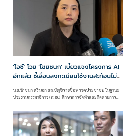
'ไอซ์' โวย 'ไชยชนก' เบี้ยวแจงโครงการ AI
อีกแล้ว ชี้เลื่อนลงทะเบียนใช้งานสะท้อนไม่
โปร่งใส
น.ส.รักชนก ศรีนอก สส.บัญชีรายชื่อพรรคประชาชน ในฐานะ
ประธานกรรมาธิการ (กมธ.) ศึกษาการจัดทำและติดตามการ
บริหารงบประมาณ สภาผู้แทนราษฎร กล่าวถึงการประชุ
มกมธ.ว่า มีการพิจารณาโครงการ TH-AI Passport ซึ่งเดิมเข้าใจ
ว่าจะมีการลงทะเบียนในวันที่ 15 ก.ค. ที่ผ่านม