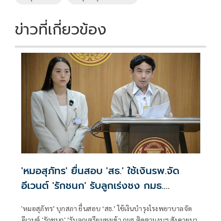
ข่าวที่เกี่ยวข้อง
'หมอสุภัทร' ยื่นสอบ 'สธ.' ใช้เงินรพ.จัด
อีเวนต์ 'รักชนก' รับลูกเร่งชง กมธ.
สังคายนา
'หมอสุภัทร’ บุกสภา ยื่นสอบ ‘สธ.’ ใช้เงินบำรุงโรงพยาบาลจัด
อีเวนต์ 'รักชนก' ’รับลูกเตรียมชงเข้า กมธ.ติดตามงบฯ สังคายนา