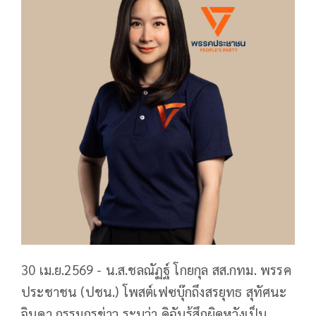
30 เม.ย.2569 - น.ส.ชลณัฏฐ์ โกยกุล สส.กทม. พรรค
ประชาชน (ปชน.) โพสต์เฟซบุ๊กถึงสรยุทธ สุทัศนะ
จินดา กรรมกรข่าว ระบุว่า ดิฉันรู้สึกผิดหวังเป็น