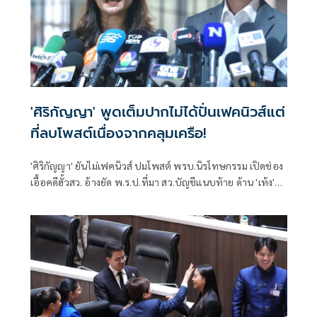
'ศิริกัญญา' พูดเต็มปากไม่ได้ปั่นเฟคนิวส์แต่
ที่ลบโพสต์เนื่องจากคลุมเครือ!
'ศิริกัญญา' ยันไม่เฟคนิวส์ ปมโพสต์ พรบ.นิรโทษกรรม เปิดช่อง
เอื้อคดีฮั้วสว. อ้างยัด พ.ร.ป.ที่มา สว.บัญชีแนบท้าย ด้าน 'เท้ง'
จวกสุดอำมหิตตัดทิ้งกลไก กก.ทำแผนหาทางออกเซฟคนไม่
เจตนาละเมิด 112