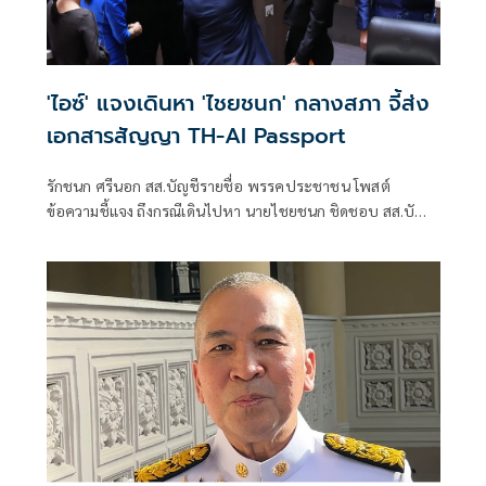
'ไอซ์' แจงเดินหา 'ไชยชนก' กลางสภา จี้ส่ง
เอกสารสัญญา TH-AI Passport
รักชนก ศรีนอก สส.บัญชีรายชื่อ พรรคประชาชน โพสต์
ข้อความชี้แจง ถึงกรณีเดินไปหา นายไชยชนก ชิดชอบ สส.บัญชี
รายชื่อ พรรคภูมิใจไทย และรัฐมนตรีว่าการกระทรวงดิจิทัลเพื่อ
เศรษฐกิจและสังคม หลังชี้แจงได้เดินลงจากบัลลังก์มายังที่นั่ง
ของพรรคภูมิใจไทย