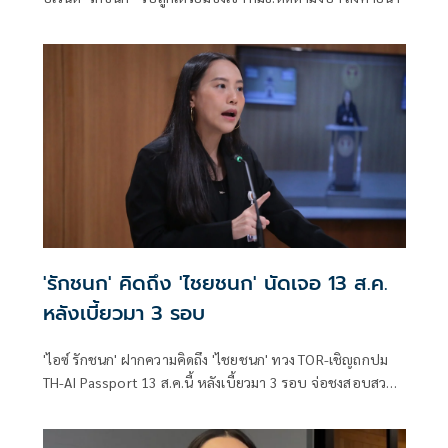
'รักชนก' คิดถึง 'ไชยชนก' นัดเจอ 13 ส.ค.
หลังเบี้ยวมา 3 รอบ
'ไอซ์ รักชนก' ฝากความคิดถึง 'ไชยชนก' ทวง TOR-เชิญถกปม
TH-AI Passport 13 ส.ค.นี้ หลังเบี้ยวมา 3 รอบ จ่อชงสอบสวน
กลาง-ปปง. เช็กบิลคนทุจริต