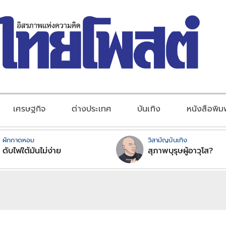
เศรษฐกิจ
ต่างประเทศ
บันเทิง
หนังสือพิม
ผักกาดหอม
วิสามัญบันเทิง
ดับไฟใต้มันไม่ง่าย
สุภาพบุรุษผู้อาวุโส?