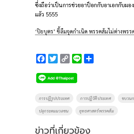
ซึ่งถือว่าเป็นการช่วยอาป็อกกับอาเอกกับผอง
แล้ว 5555
‘ปิยบุตร’ ชี้ลืมจุดกำเนิด พรรคส้มไม่ต่างพรรค
F
T
C
Li
S
ac
wi
o
n
h
e
tt
p
e
ar
b
er
y
e
o
Li
Tags
การปฏิรูปประเทศ
การปฏิวัติประเทศ
ขบวนก
o
n
ปลุกระดมมวลชน
ยุทธศาสตร์พรรคส้ม
k
k
ข่าวที่เกี่ยวข้อง