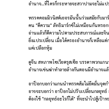
อำนาจ...ที่ใครก็กระหายจะสวาปามจะไม่แปร
พรรคคอมมิวนิสต์เยอรมันนั้นร่วมสมัยกับมาร์
คน "ตีความ" ลัทธิมาร์กซ์ไม่เหมือนกันหรอ
อ่านแล้วก็ตีความไปตามประสบการณ์และจินตนา
ยิ่งแปรเปลี่ยน เมื่อได้ครองอำนาจก็เหลือแ
แค่เปลือกหุ้ม
ดูจีน สหภาพโซเวียตรุสเซีย บรรดาพวกแกนนำร
อำนาจเข่นฆ่าทำลายล้างกันตอนมีอำนาจแล้
อาป็อกบอกว่าแกนนำพรรคส้มไม่ยึดมั่นจุดก
อาจจะบอกว่า อาป็อกไม่ปรับเปลี่ยนกลยุทธ์ ส
ต้องใช้ "กลยุทธ์อะไรก็ได้" ที่จะนำไปสู้เป