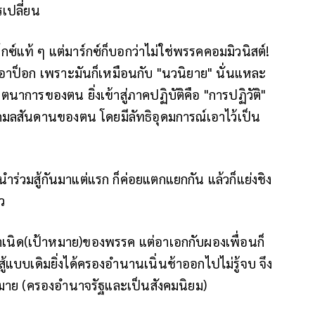
เปลี่ยน
กซ์แท้ ๆ แต่มาร์กซ์ก็บอกว่าไม่ใช่พรรคคอมมิวนิสต์!
กอาป็อก เพราะมันก็เหมือนกับ "นวนิยาย" นั่นแหละ
การของตน ยิ่งเข้าสู่ภาคปฏิบัติคือ "การปฏิวัติ"
ต่กมลสันดานของตน โดยมีลัทธิอุดมการณ์เอาไว้เป็น
่วมสู้กันมาแต่แรก ก็ค่อยแตกแยกกัน แล้วก็แย่งชิง
ว
ำเนิด(เป้าหมาย)ของพรรค แต่อาเอกกับผองเพื่อนก็
ู้แบบเดิมยิ่งได้ครองอำนานเนิ่นช้าออกไปไม่รู้จบ จึง
้าหมาย (ครองอำนาจรัฐและเป็นสังคมนิยม)