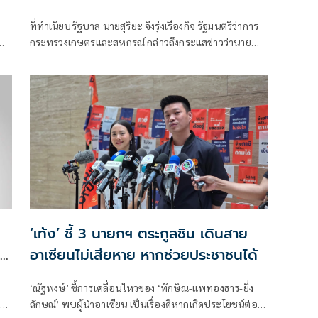
ที่ทำเนียบรัฐบาล นายสุริยะ จึงรุ่งเรืองกิจ รัฐมนตรีว่าการ
กระทรวงเกษตรและสหกรณ์ กล่าวถึงกระแสข่าวว่านาย
ทักษิณ ชินวัตร อดีตน
‘เท้ง’ ชี้ 3 นายกฯ ตระกูลชิน เดินสาย
อาเซียนไม่เสียหาย หากช่วยประชาชนได้
อ
‘ณัฐพงษ์’ ชี้การเคลื่อนไหวของ ‘ทักษิณ-แพทองธาร-ยิ่ง
ลักษณ์’ พบผู้นำอาเซียน เป็นเรื่องดีหากเกิดประโยชน์ต่อ