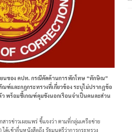
รียนของ คปท. กรณีคัดค้านการพักโทษ “ทักษิณ”
ณฑ์และกฎกระทรวงที่เกี่ยวข้อง ระบุไม่ปรากฏข้อ
มตัว พร้อมชี้เกณฑ์คุมขังนอกเรือนจำเป็นคนละส่วน
รข่าวเผยแพร่ ชี้แจงว่า ตามที่กลุ่มเครือข่าย
้เข้ายื่นหนังสือถึง รัฐมนตรีว่าการกระทรวง