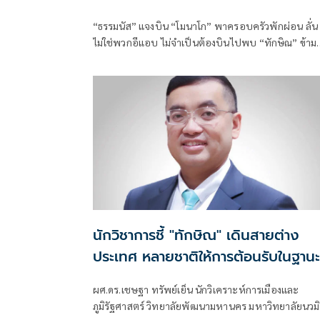
พวกอีแอบ
“ธรรมนัส” แจงบิน “โมนาโก” พาครอบครัวพักผ่อน ลั่น
ไม่ใช่พวกอีแอบ ไม่จำเป็นต้องบินไปพบ “ทักษิณ” ข้าม
ทวีป ชี้เช็กเส้นทางบินก็รู้ความจริง พร้อมติด #ไม่มี
ปฏิญญาMonaco
นักวิชาการชี้ "ทักษิณ" เดินสายต่าง
ประเทศ หลายชาติให้การต้อนรับในฐานะ
เพื่อน-อดีตผู้นำ ไร้นัยยะเชิงอำนาจ เชื่
ผศ.ดร.เชษฐา ทรัพย์เย็น นักวิเคราะห์การเมืองและ
รัฐบาลไม่ติดใจ เหตุอำนาจบริหารอยู่ที่
ภูมิรัฐศาสตร์ วิทยาลัยพัฒนามหานคร มหาวิทยาลัยนวมิ