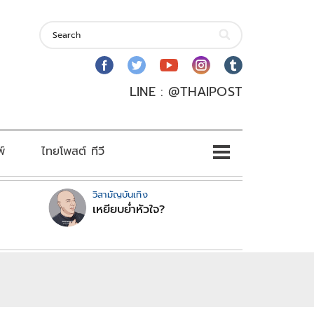
LINE : @THAIPOST
พ์
ไทยโพสต์ ทีวี
วิสามัญบันเทิง
เหยียบย่ำหัวใจ?