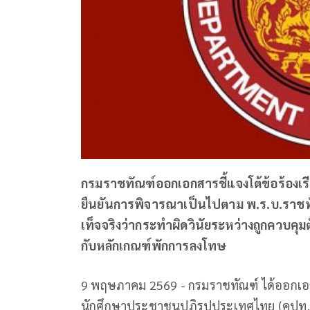
กรมราชทัณฑ์ออกเอกสารชี้แจงโต้ข้อร้องเ
ยืนยันการพิจารณาเป็นไปตาม พ.ร.บ.ราชทั
เท็จจริงว่ากระทำผิดวินัยระหว่างถูกควบคุ
กับหลักเกณฑ์พักการลงโทษ
9 พฤษภาคม 2569 - กรมราชทัณฑ์ ได้ออกเอกสา
นักศึกษาประชาชนปฏิรูปประเทศไทย (คปท.) ได