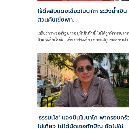
ไร้ดีลลับแดงเขียวโมนาโก ระวังน้ำเงิน
สวนคืนเขี่ยพท.
เสถียรภาพของรัฐบาลอนุทินในวันนี้ ไม่ได้ถูกท้าทายจา
ตัวเลขเสียงในสภาเพียงอย่างเดียว หากแต่ถูกทดสอบผ่า
“สงครามข่าวลือ” และความพยายามสร้างภาพความ
แตกแยกภายในเครือข่ายอำนาจของพรรคภูมิใจไทย
'ธรรมนัส' แจงบินโมนาโก พาครอบครั
ไปเที่ยว ไม่ได้นัดเจอทักษิณ ซัดไม่ใช่