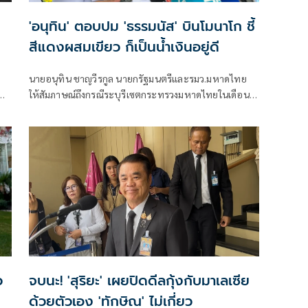
'อนุทิน' ตอบปม 'ธรรมนัส' บินโมนาโก ชี้
สีแดงผสมเขียว ก็เป็นน้ำเงินอยู่ดี
ก
นายอนุทิน ชาญวีรกูล นายกรัฐมนตรีและรมว.มหาดไทย
น
ให้สัมภาษณ์ถึงกรณีระบุรีเซตกระทรวงมหาดไทยในเดือน
สิงหาคม จะเริ่มต้น ด้วยการโยกย้ายใช่หรือไม่ ว่า
ว
จบนะ! 'สุริยะ' เผยปิดดีลกุ้งกับมาเลเซีย
ด้วยตัวเอง 'ทักษิณ' ไม่เกี่ยว