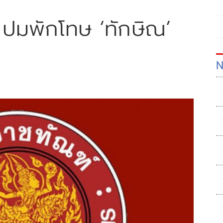
 ปมพักโทษ ‘ทักษิณ’
N