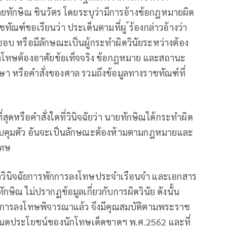
ายทักษิณ ชินวัตร โดยระบุว่ามีการอ้างข้อกฎหมายผิด
ณฑ์ขอเรียนว่า ประเด็นตามที่ผู ้ร้องกล่าวอ้างว่า
บ หรือมีลักษณะเป็นผู้กระทำผิดวินัยระหว่างต้อง
ลงโทษต้องอาศัยข้อเท็จจริง ข้อกฎหมาย และสถานะ
 หรือคำสั่งของศาล รวมถึงข้อมูลทางราชทัณฑ์ที่
่สุดหรือคำสั่งใดที่วินิจฉัยว่า นายทักษิณได้กระทำผิด
วบคุมตัว อันจะเป็นลักษณะต้องห้ามตามกฎหมายและ
โทษ
าวินิจฉัยการพักการลงโทษประจำเรือนจำ และเอกสาร
 ไม่ปรากฏข้อมูลเกี่ยวกับการผิดวินัย ดังนั้น
กการลงโทษพิจารณาแล้ว จึงมีคุณสมบัติตามพระราช
นดประโยชน์ของนักโทษเด็ดขาดฯ พ.ศ.2562 และที่