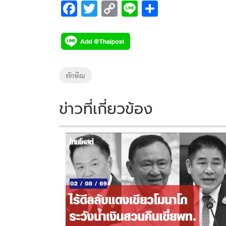
F
T
C
Li
S
ac
wi
o
n
h
e
tt
p
e
ar
b
er
y
e
o
Li
Tags
ทักษิณ
o
n
k
k
ข่าวที่เกี่ยวข้อง