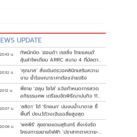
EWS UPDATE
ทัพนักบิด 'ฮอนด้า เรซซิ่ง ไทยแลนด์'
20:43 น.
ลุ้นล่าโพเดียม ARRC สนาม 4 ที่มัลดาลิ
กา
‘ศุภมาส’ สั่งเข้มตรวจคลินิกเสริมความ
20:32 น.
งาม ย้ำโฆษณาราคาต้องจ่ายจริง
พี่ชาย 'ฮลุน โซโล่' แจ้งกำหนดการสวด
20:12 น.
อภิธรรมศพ เตรียมจัดพิธีฌาปนกิจ 11
ส.ค.
'ลลิดา' โต้ 'รักชนก' ปมงบน้ำบาดาล ชี้
20:07 น.
พื้นที่ ปชน.ได้วงเงินเฉลี่ยสูงสุด
'พลพีร์' ลุยชายแดนสุรินทร์ สั่งเร่งรัด
20:06 น.
โครงการขยายไฟฟ้า 'ปราสาทตาควาย-