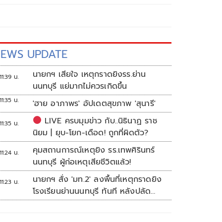
EWS UPDATE
นายกฯ เสียใจ เหตุกราดยิงรร.ย่าน
11:39 น.
นนทบุรี แย่มากไม่ควรเกิดขึ้น
11:35 น.
'ฮาย อาภาพร' อัปเดตสุขภาพ 'สุนารี'
LIVE ครบมุมข่าว กับ..นิธินาฏ ราช
11:35 น.
นิยม | ยุบ-โยก-เดือด! ถูกที่ผิดตัว?
คุมสถานการณ์เหตุยิง รร.เทพศิรินทร์
11:24 น.
นนทบุรี ผู้ก่อเหตุเสียชีวิตแล้ว!
นายกฯ สั่ง 'มท.2' ลงพื้นที่เหตุกราดยิง
11:23 น.
โรงเรียนย่านนนทบุรี ทันที หลังปลัด
มท.รายงานความคืบหน้า