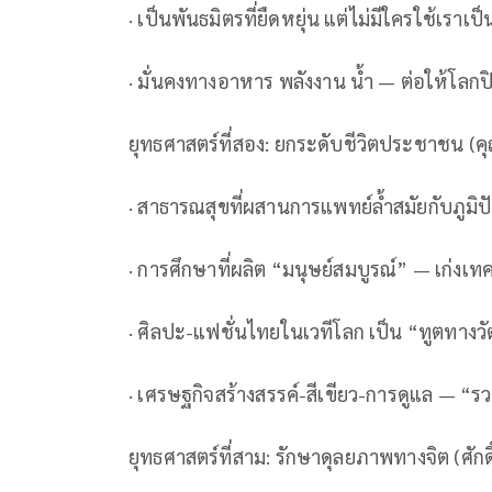
· เป็นพันธมิตรที่ยืดหยุ่น แต่ไม่มีใครใช้เราเป็น
· มั่นคงทางอาหาร พลังงาน น้ำ — ต่อให้โลกปิด
ยุทธศาสตร์ที่สอง: ยกระดับชีวิตประชาชน (คุ
· สาธารณสุขที่ผสานการแพทย์ล้ำสมัยกับภูมิ
· การศึกษาที่ผลิต “มนุษย์สมบูรณ์” — เก่งเทคโน
· ศิลปะ-แฟชั่นไทยในเวทีโลก เป็น “ทูตทางวั
· เศรษฐกิจสร้างสรรค์-สีเขียว-การดูแล — “รว
ยุทธศาสตร์ที่สาม: รักษาดุลยภาพทางจิต (ศัก