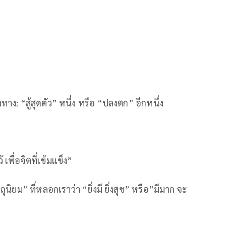
ง: “สู้สุดตัว” หนึ่ง หรือ “ปลงตก” อีกหนึ่ง
้ เพื่อจิตที่เข้มแข็ง”
ิยม” ที่หลอกเราว่า “ยิ่งมี ยิ่งสุข” หรือ​”มีมาก​ จะ