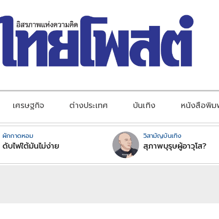
เศรษฐกิจ
ต่างประเทศ
บันเทิง
หนังสือพิม
ผักกาดหอม
วิสามัญบันเทิง
ดับไฟใต้มันไม่ง่าย
สุภาพบุรุษผู้อาวุโส?