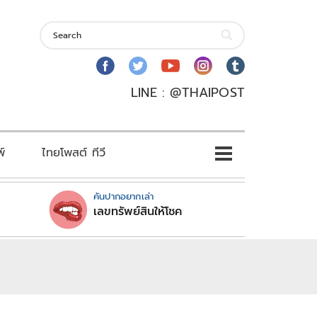
LINE : @THAIPOST
พ์
ไทยโพสต์ ทีวี
คันปากอยากเล่า
เลขทรัพย์สินให้โชค