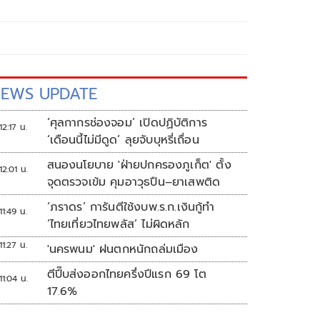
EWS UPDATE
‘ศุลกากรช่องจอม’ เปิดปฏิบัติการ
12:17 น.
‘เดือนนี้ไม่มีดูด’ ลุยจับบุหรี่เถื่อน
สนองนโยบาย 'ฝ่ายปกครองภูเก็ต' ตั้ง
12:01 น.
จุดตรวจเข้ม คุมอาวุธปืน–ยาเสพติด
‘ภราดร’ การันตีใช้งบพ.ร.ก.เงินกู้ทำ
11:49 น.
‘ไทยเที่ยวไทยพลัส’ ไม่ผิดหลัก
11:27 น.
'นครพนม' ฝนตกหนักถล่มเมือง
ตีปี๊บส่งออกไทยครึ่งปีแรก 69 โต
11:04 น.
17.6%