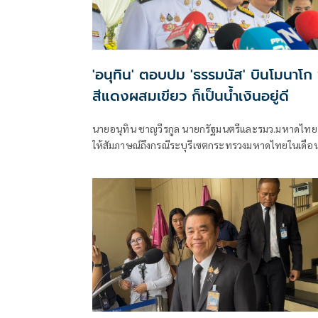
'อนุทิน' ตอบปม 'ธรรมนัส' บินโมนาโก ช
สีแดงผสมเขียว ก็เป็นน้ำเงินอยู่ดี
นายอนุทิน ชาญวีรกูล นายกรัฐมนตรีและรมว.มหาดไทย
ให้สัมภาษณ์ถึงกรณีระบุรีเซตกระทรวงมหาดไทยในเดือ
สิงหาคม จะเริ่มต้น ด้วยการโยกย้ายใช่หรือไม่ ว่า