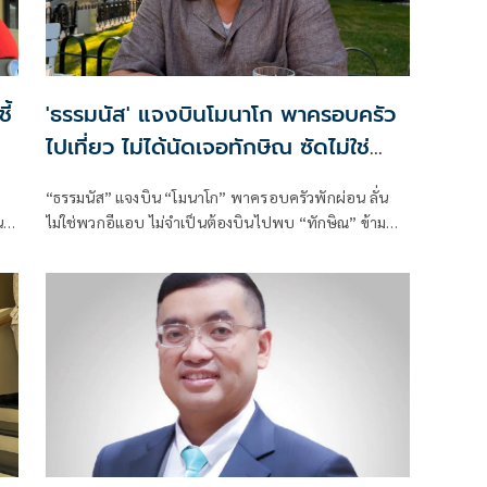
ี้
'ธรรมนัส' แจงบินโมนาโก พาครอบครัว
ไปเที่ยว ไม่ได้นัดเจอทักษิณ ซัดไม่ใช่
พวกอีแอบ
“ธรรมนัส” แจงบิน “โมนาโก” พาครอบครัวพักผ่อน ลั่น
น
ไม่ใช่พวกอีแอบ ไม่จำเป็นต้องบินไปพบ “ทักษิณ” ข้าม
ทวีป ชี้เช็กเส้นทางบินก็รู้ความจริง พร้อมติด #ไม่มี
ปฏิญญาMonaco