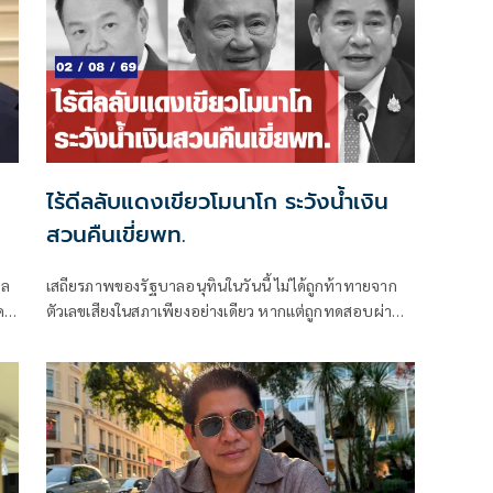
ไร้ดีลลับแดงเขียวโมนาโก ระวังน้ำเงิน
สวนคืนเขี่ยพท.
าล
เสถียรภาพของรัฐบาลอนุทินในวันนี้ ไม่ได้ถูกท้าทายจาก
ค
ตัวเลขเสียงในสภาเพียงอย่างเดียว หากแต่ถูกทดสอบผ่าน
“สงครามข่าวลือ” และความพยายามสร้างภาพความ
แตกแยกภายในเครือข่ายอำนาจของพรรคภูมิใจไทย