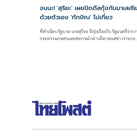
จบนะ! 'สุริยะ' เผยปิดดีลกุ้งกับมาเลเซี
ด้วยตัวเอง 'ทักษิณ' ไม่เกี่ยว
ที่ทำเนียบรัฐบาล นายสุริยะ จึงรุ่งเรืองกิจ รัฐมนตรีว่ากา
กระทรวงเกษตรและสหกรณ์ กล่าวถึงกระแสข่าวว่านาย
ทักษิณ ชินวัตร อดีตน