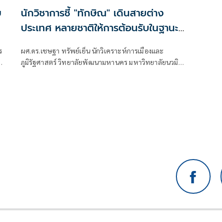
ย
นักวิชาการชี้ "ทักษิณ" เดินสายต่าง
ประเทศ หลายชาติให้การต้อนรับในฐานะ
เพื่อน-อดีตผู้นำ ไร้นัยยะเชิงอำนาจ เชื่อ
ร
ผศ.ดร.เชษฐา ทรัพย์เย็น นักวิเคราะห์การเมืองและ
รัฐบาลไม่ติดใจ เหตุอำนาจบริหารอยู่ที่
ภูมิรัฐศาสตร์ วิทยาลัยพัฒนามหานคร มหาวิทยาลัยนวมิ
รัฐบาล
นทราธิราช