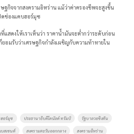
กิจจากสงครามอิหร่าน แม้ว่าค่าครองชีพจะสูงขึ้น
ปิดช่องแคบฮอร์มุซ
ี่แสดงให้เราเห็นว่า ราคาน้ำมันจะต่ำกว่าระดับก่อน
นก็ยอมรับว่าเศรษฐกิจกำลังเผชิญกับความท้าทายใน
ฮอร์มุซ
ประธานาธิบดีโดนัลด์ ทรัมป์
รัฐบาลวอชิงตัน
 เบสเซนต์
สงครามตะวันออกกลาง
สงครามอิหร่าน