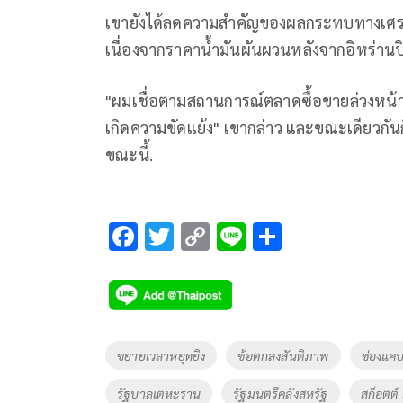
เขายังได้ลดความสำคัญของผลกระทบทางเศรษฐ
เนื่องจากราคาน้ำมันผันผวนหลังจากอิหร่าน
"ผมเชื่อตามสถานการณ์ตลาดซื้อขายล่วงหน้าท
เกิดความขัดแย้ง" เขากล่าว และขณะเดียวกั
ขณะนี้.
F
T
C
Li
S
ac
wi
o
n
h
e
tt
p
e
ar
b
er
y
e
o
Li
Tags
ขยายเวลาหยุดยิง
ข้อตกลงสันติภาพ
ช่องแคบ
o
n
รัฐบาลเตหะราน
รัฐมนตรีคลังสหรัฐ
สก็อตต์