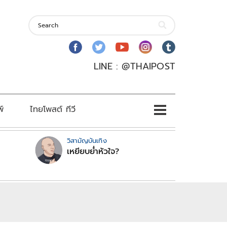
LINE : @THAIPOST
พ์
ไทยโพสต์ ทีวี
วิสามัญบันเทิง
เหยียบย่ำหัวใจ?