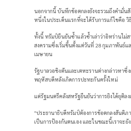
นอกจากนี้ บันทึกข้อตกลงยังจะรวมถึงคำมั่นส
หนึ่งในประเด็นแรกที่จะได้รับการแก้ไขคือ ว
ทั้งนี้ ทรัมป์ยืนยันซ้ำแล้วซ้ำเล่าว่าอิหร่านไ
สงครามซึ่งเริ่มขึ้นตั้งแต่วันที่ 28 กุมภาพันธ
เมษายน
รัฐบาลวอชิงตันและเตหะรานต่างกล่าวหาซึ่งกั
พฤหัสบดีหลังเกิดการปะทะกันครั้งใหม่
แต่รัฐมนตรีคลังสหรัฐยืนยันว่าการยิงได้ยุติลง
"ประธานาธิบดีทรัมป์ต้องการข้อตกลงสันติภาพอ
เป็นการป้องกันตนเอง และในขณะนี้เราจะยังค