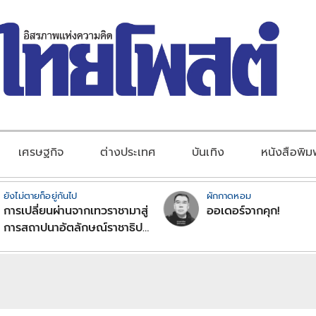
เศรษฐกิจ
ต่างประเทศ
บันเทิง
หนังสือพิม
ยังไม่ตายก็อยู่กันไป
ผักกาดหอม
การเปลี่ยนผ่านจากเทวราชามาสู่
ออเดอร์จากคุก!
การสถาปนาอัตลักษณ์ราชาธิป
ไตยแบบพุทธศาสนาในพระไตร
ปิฏก : สามัญผลสูตรในฐานะ
ทฤษฎีขีดจำกัดของอำนาจรัฐ
เหนือแรงงานและทรัพย์สิน