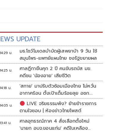
EWS UPDATE
มธ.โชว์โมเดลบำบัดผู้เสพยาบ้า 9 วัน ใช้
14:29 น.
สมุนไพร-แพทย์แผนไทย ชงรัฐขยายผล
ศาลฎีกายืนคุก 2 ปี คนขับรถบัส มข.
14:25 น.
คดีชน 'น้องอาย' เสียชีวิต
'สกาย' มาปรับตัวซ้อมเมืองไทย ไม่หวั่น
14:18 น.
อากาศร้อน ตั้งเป้าเต็มร้อยลุย อชก.
2026
LIVE จริยธรรมพัง? ย้ายข้าราชการ
14:05 น.
ตามใจชอบ | ห้องข่าวไทยโพสต์
ศาลอุทธรณ์ภาค 4 สั่งเลือกตั้งใหม่
13:41 น.
'นายก อบจ.ขอนแก่น' คดีใบเหลือง