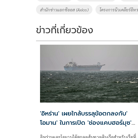
k
k
สำนักข่าวแอกซิออส (Axios)
โครงการนิวเคลียร์อิหร
ข่าวที่เกี่ยวข้อง
'อิหร่าน' เผยใกล้บรรลุข้อตกลงกับ'
โอมาน' ในการเปิด 'ช่องแคบฮอร์มุซ'
แล้ว แต่การเปิดขึ้นอยู่กับสหรัฐฯ
อิหร่านและโอมานได้ตกลงเส้นทางเดินเรือสำหรับเรือที่