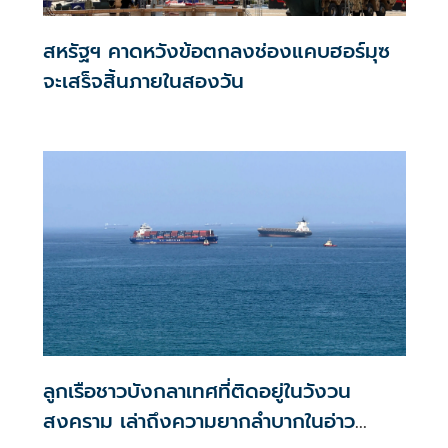
สหรัฐฯ คาดหวังข้อตกลงช่องแคบฮอร์มุซ
จะเสร็จสิ้นภายในสองวัน
ลูกเรือชาวบังกลาเทศที่ติดอยู่ในวังวน
สงคราม เล่าถึงความยากลำบากในอ่าว