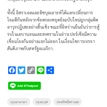
ทั้งนี้ อิสราเอลและฮิซบุลเลาะห์ได้แลกเปลี่ยนการ
โจมตีกันหลังจากข้อตกลงหยุดยิงฉบับใหม่ถูกกลุ่มติด
อาวุธปฏิเสธอย่างสิ้นเชิง ขณะที่อิหร่านยืนยันว่าการสู้
รบในเลบานอนและสงครามในอ่าวเปอร์เซียมีความ
เชื่อมโยงกันอย่างแยกไม่ออก ในเงื่อนไขการเจรจา
สันติภาพกับสหรัฐอเมริกา.
F
T
C
Li
S
ac
wi
o
n
h
e
tt
p
e
ar
b
er
y
e
o
Li
Tags
กรุงมานามา
กรุงเบรุต
กองทัพอิสราเอล