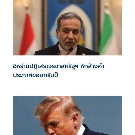
อิหร่านปฏิเสธเจรจาสหรัฐฯ หักล้างคำ
ประกาศของทรัมป์