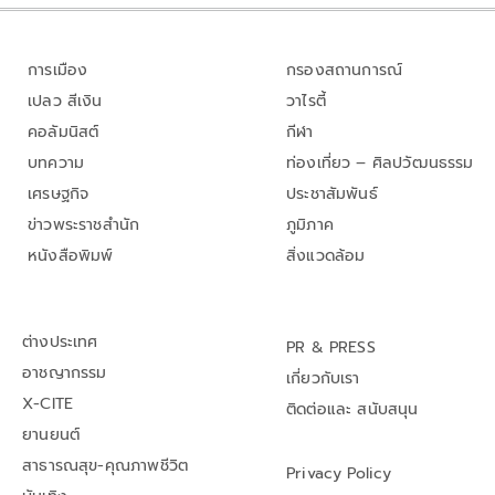
การเมือง
กรองสถานการณ์
เปลว สีเงิน
วาไรตี้
คอลัมนิสต์
กีฬา
บทความ
ท่องเที่ยว – ศิลปวัฒนธรรม
เศรษฐกิจ
ประชาสัมพันธ์
ข่าวพระราชสำนัก
ภูมิภาค
หนังสือพิมพ์
สิ่งแวดล้อม
ต่างประเทศ
PR & PRESS
อาชญากรรม
เกี่ยวกับเรา
X-CITE
ติดต่อและ สนับสนุน
ยานยนต์
สาธารณสุข-คุณภาพชีวิต
Privacy Policy