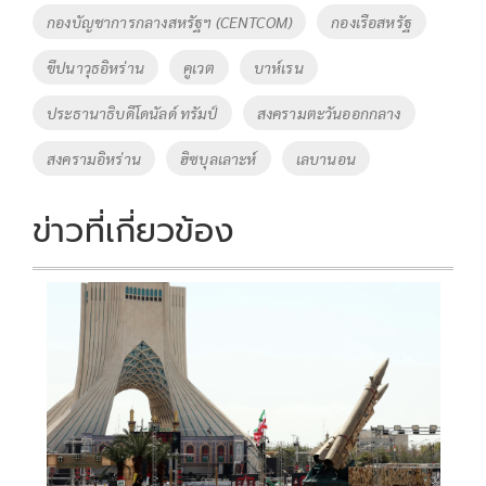
o
n
กองบัญชาการกลางสหรัฐฯ (CENTCOM)
กองเรือสหรัฐ
k
k
ขีปนาวุธอิหร่าน
คูเวต
บาห์เรน
ประธานาธิบดีโดนัลด์ ทรัมป์
สงครามตะวันออกกลาง
สงครามอิหร่าน
ฮิซบุลเลาะห์
เลบานอน
ข่าวที่เกี่ยวข้อง