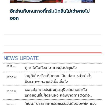
อิหร่านกับหนทางที่ทรัมป์กลืนไม่เข้าคายไม่
ออก
NEWS UPDATE
13:19 น.
ภูเขาไฟในกัวเตมาลาหยุดปะทุแล้ว
'อนุทิน' หารือเต็มคณะ 'มิน อ่อง หล่าย' ย้ำ
13:05 น.
มิตรภาพ-ความไว้เนื้อเชื่อใจ
เจอแล้ว ชาวประมงคุระบุรี ลอยคอมากับ
13:03 น.
แกลลอนขึ้นฝั่งระนอง หลังขาดการติดต่อ
หลายวัน
‘สบน.’ ประกาศผลจัดสรรบอนด์ออมพลัส แจง