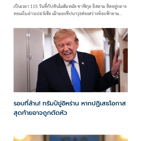
เปอร์เซีย
เป็นเวลา 115 วันที่กัปตันโมฮัมหมัด ชาฟิกุล อิสลาม ติดอยู่กลาง
ทะเลในอ่าวเปอร์เซีย เฝ้ามองขีปนาวุธส่องสว่างท้องฟ้ายาม
ค่ำคืน และต้องปันส่วนอาหารและน้ำให้แก่ลูกเรือของเขา
รอบที่ล้าน! ทรัมป์ขู่อิหร่าน หากปฏิเสธโอกาส
สุดท้ายอาจถูกตัดหัว