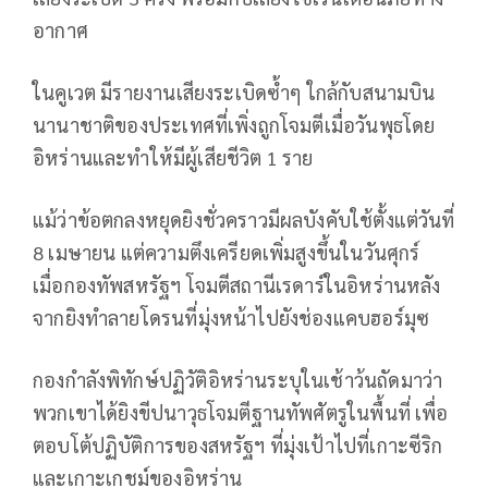
อากาศ
ในคูเวต มีรายงานเสียงระเบิดซ้ำๆ ใกล้กับสนามบิน
นานาชาติของประเทศที่เพิ่งถูกโจมตีเมื่อวันพุธโดย
อิหร่านและทำให้มีผู้เสียชีวิต 1 ราย
แม้ว่าข้อตกลงหยุดยิงชั่วคราวมีผลบังคับใช้ตั้งแต่วันที่
8 เมษายน แต่ความตึงเครียดเพิ่มสูงขึ้นในวันศุกร์
เมื่อกองทัพสหรัฐฯ โจมตีสถานีเรดาร์ในอิหร่านหลัง
จากยิงทำลายโดรนที่มุ่งหน้าไปยังช่องแคบฮอร์มุซ
กองกำลังพิทักษ์ปฏิวัติอิหร่านระบุในเช้าว้นถัดมาว่า
พวกเขาได้ยิงขีปนาวุธโจมตีฐานทัพศัตรูในพื้นที่ เพื่อ
ตอบโต้ปฏิบัติการของสหรัฐฯ ที่มุ่งเป้าไปที่เกาะซีริก
และเกาะเกชม์ของอิหร่าน