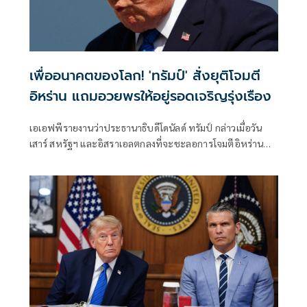
เพื่ออนาคตของโลก! 'ทรัมป์' สั่งยุติโจมตี
อิหร่าน แถมอวยพรให้อยู่รอดเจริญรุ่งเรือง
เอเอฟพีรายงานว่าประธานาธิบดีโดนัลด์ ทรัมป์ กล่าวเมื่อวัน
เสาร์ สหรัฐฯ และอิสราเอลตกลงที่จะชะลอการโจมตีอิหร่าน
ครั้งใหม่ โดยมีเงื่อนไขว่าต้องบรรลุข้อตกลงยุติความขัดแย้งที่ยืด
เยื้อมาหลายเดือนโดยเร็ว