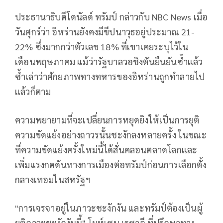
ประธานาธิบดีโดนัลด์ ทรัมป์ กล่าวกับ NBC News เมื่อ
วันศุกร์ว่า อิหร่านยังคงมีขีปนาวุธอยู่ประมาณ 21-
22% ซึ่งมากกว่าตัวเลข 18% ที่เขาเคยระบุไว้ใน
เดือนพฤษภาคม แม้ว่ารัฐบาลวอชิงตันยืนยันซ้ำแล้ว
ซ้ำเล่าว่าศักยภาพทางทหารของอิหร่านถูกทำลายไป
แล้วก็ตาม
ความพยายามที่จะเปลี่ยนการหยุดยิงให้เป็นการยุติ
ความขัดแย้งอย่างถาวรนั้นชะงักลงหลายครั้ง ในขณะ
ที่ความขัดแย้งครั้งใหม่นี้ได้สั่นคลอนตลาดโลกและ
เพิ่มแรงกดดันทางการเมืองต่อทรัมป์ก่อนการเลือกตั้ง
กลางเทอมในสหรัฐฯ
"การเจรจาอยู่ในภาวะชะงักงัน และทรัมป์ต้องเป็นผู้
ยุติภาวะชะงักงันนี้" โมห์เซน เรซาอี ที่ปรึกษาทาง