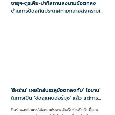
ซาอุฯ-ตุรเคีย-ปากีสถานลงนามข้อตกลง
ด้านการป้องกันประเทศท่ามกลางสงครามใน
ภูมิภาค
'อิหร่าน' เผยใกล้บรรลุข้อตกลงกับ' โอมาน'
ในการเปิด 'ช่องแคบฮอร์มุซ' แล้ว แต่การ
เปิดขึ้นอยู่กับสหรัฐฯ
อิหร่านและโอมานได้ตกลงเส้นทางเดินเรือสำหรับเรือที่แล่น