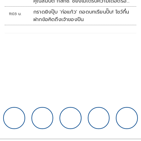
คุณสมบัติ กสทช. ชี้ยังไม่ได้รับความเดือดร้อน
เสียหาย
กราดยิงปุ๊บ 'ก่อแก้ว' ถอดบทเรียนปั๊บ! โชว์กึ๋น
11:03 น.
ฝากข้อคิดถึงเจ้าของปืน