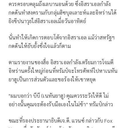
ควรครอบคลุมถึงเลบานอนด้วย ซึ่งอิสราเอลกำลัง
กดดันทำสงครามกับกลุ่มฮิซบุลเลาะห์และอิหร่านได้
ยิงขีปนาวุธใส่อิสราเอลเมื่อวันอาทิตย์
นั่นทำให้เกิดการตอบโต้จากอิสราเอล แม้ว่าสหรัฐฯ
กดดันให้ยับยั้งชั่งใจแล้วก็ตาม
ตามรายงานของสื่อ อิสราเอลกำลังเตรียมการโจมตี
อิหร่านครั้งใหญ่ก่อนที่ทรัมป์จะโทรศัพท์ไปหาเนทัน
ยาฮูเป็นการส่วนตัวและขอร้องให้เขาหยุด
"ผมบอกว่า บีบี (เนทันยาฮู) คุณควรระวังให้ดี ไม่
อย่างนั้นคุณจะต้องรับมือเองในไม่ช้า" ทรัมป์กล่าว
ขณะที่รองประธานาธิบดีเจ.ดี. แวนซ์ กล่าวกับ Fox