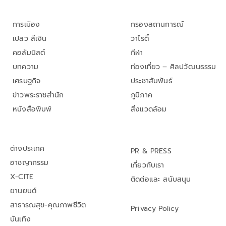
การเมือง
กรองสถานการณ์
เปลว สีเงิน
วาไรตี้
คอลัมนิสต์
กีฬา
บทความ
ท่องเที่ยว – ศิลปวัฒนธรรม
เศรษฐกิจ
ประชาสัมพันธ์
ข่าวพระราชสำนัก
ภูมิภาค
หนังสือพิมพ์
สิ่งแวดล้อม
ต่างประเทศ
PR & PRESS
อาชญากรรม
เกี่ยวกับเรา
X-CITE
ติดต่อและ สนับสนุน
ยานยนต์
สาธารณสุข-คุณภาพชีวิต
Privacy Policy
บันเทิง