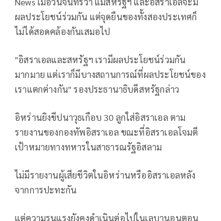
News เมื่อวันจันทร์ว่า แม้สหรัฐฯ และอิสราเอลจะมี
ผลประโยชน์ร่วมกัน แต่จุดยืนของทั้งสองประเทศก็
ไม่ได้สอดคล้องกันเสมอไป
"อิสราเอลและสหรัฐฯ เรามีผลประโยชน์ร่วมกัน
มากมาย แต่เราก็มีบางสถานการณ์ที่ผลประโยชน์ของ
เราแตกต่างกัน" รองประธานาธิบดีสหรัฐกล่าว
อิหร่านยิงขีปนาวุธเกือบ 30 ลูกใส่อิสราเอล ตาม
รายงานของกองทัพอิสราเอล ขณะที่อิสราเอลโจมตี
เป้าหมายทางทหารในสาธารณรัฐอิสลาม
ไม่มีรายงานผู้เสียชีวิตในอิหร่านหรืออิสราเอลหลัง
จากการปะทะกัน
แต่ความรุนแรงยังคงดำเนินต่อไปในเลบานอนตอน