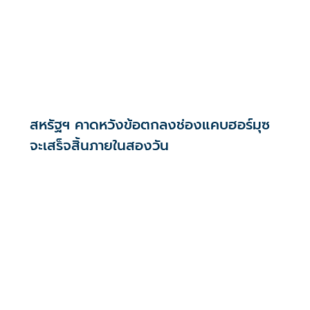
สหรัฐฯ คาดหวังข้อตกลงช่องแคบฮอร์มุซ
จะเสร็จสิ้นภายในสองวัน