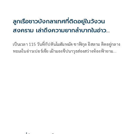
ลูกเรือชาวบังกลาเทศที่ติดอยู่ในวังวน
สงคราม เล่าถึงความยากลำบากในอ่าว
เปอร์เซีย
เป็นเวลา 115 วันที่กัปตันโมฮัมหมัด ชาฟิกุล อิสลาม ติดอยู่กลาง
ทะเลในอ่าวเปอร์เซีย เฝ้ามองขีปนาวุธส่องสว่างท้องฟ้ายาม
ค่ำคืน และต้องปันส่วนอาหารและน้ำให้แก่ลูกเรือของเขา