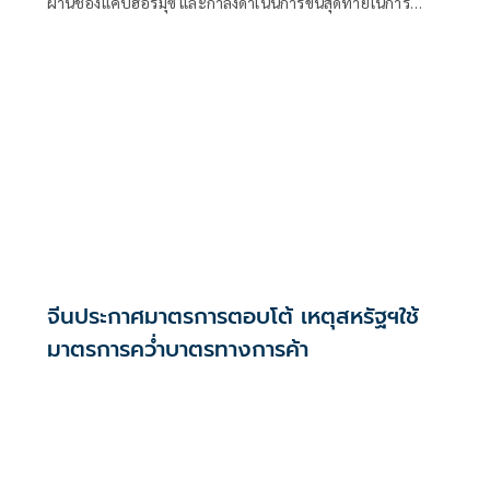
ผ่านช่องแคบฮอร์มุซ และกำลังดำเนินการขั้นสุดท้ายในการ
บริหารจัดการเส้นทางเดินเรือยุทธศาสตร์นี้ร่วมกัน เตหะราน
กล่าวเมื่อวันพุธที่ผ่านมา แม้ว่าเหตุการณ์ด้านความมั่นคงล่าสุด
จะเน้นย้ำถึงความเสี่ยงที่ยังคงมีอยู่สำหรับการขนส่งทางเรือใน
ภูมิภาคก็ตาม
จีนประกาศมาตรการตอบโต้ เหตุสหรัฐฯใช้
มาตรการคว่ำบาตรทางการค้า