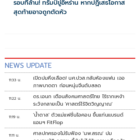
รอบที่ล้าน! ทรัมป์ขู่อิหร่าน หากปฏิเสธโอกาส
สุดท้ายอาจถูกตัดหัว
NEWS UPDATE
เปิดปมหึงเลือด! นศ.ปวส.กลับห้องแฟน เจอ
11:33 น.
ภาพบาดตา ก่อนหนุ่มจีนดับสลด
ดร.เอนก เตือนสังคมศาสตร์ไทย ไร้รากเหง้า
11:22 น.
ระวังกลายเป็น 'ศาสตร์ไร้จิตวิญญาณ'
'น้ำตาล' ตัวแม่แฟชั่นไอคอน ขึ้นแท่นแบรนด์
11:19 น.
แอมฯ FitFlop
ศาลปกครองไม่รับฟ้อง 'นพ.สรณ' ปม
11:11 น.