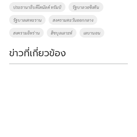
ประธานาธิบดีโดนัลด์ ทรัมป์
รัฐบาลวอชิงตัน
รัฐบาลเตหะราน
สงครามตะวันออกกลาง
สงครามอิหร่าน
ฮิซบุลเลาะห์
เลบานอน
ข่าวที่เกี่ยวข้อง