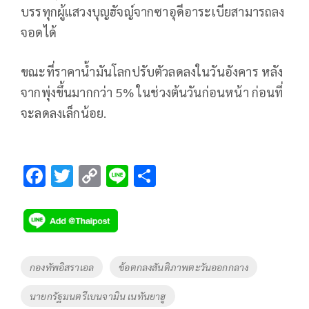
บรรทุกผู้แสวงบุญฮัจญ์จากซาอุดีอาระเบียสามารถลง
จอดได้
ขณะที่ราคาน้ำมันโลกปรับตัวลดลงในวันอังคาร หลัง
จากพุ่งขึ้นมากกว่า 5% ในช่วงต้นวันก่อนหน้า ก่อนที่
จะลดลงเล็กน้อย.
F
T
C
Li
S
ac
wi
o
n
h
e
tt
p
e
ar
b
er
y
e
o
Li
Tags
กองทัพอิสราเอล
ข้อตกลงสันติภาพตะวันออกกลาง
o
n
นายกรัฐมนตรีเบนจามิน เนทันยาฮู
k
k