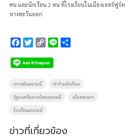
คน และนักเรียน 2 คน ที่โรงเรียนในเมืองเออร์ฟูร์ท
ทางตะวันออก.
F
T
C
Li
S
ac
wi
o
n
h
e
tt
p
e
ar
b
er
y
e
o
Li
Tags
กราดยิงเยอรมนี
ทำร้ายนักเรียน
o
n
รัฐมนตรีมหาดไทยเยอรมนี
เมืองชองเกา
k
k
โรงเรียนเยอรมนี
ข่าวที่เกี่ยวข้อง