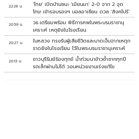
'ไทย' เปิดบ้านชนะ 'เมียนมา' 2-0 จาก 2 จุด
22:26 น.
โทษ เข้ารอบรองฯ บอลอาเซียน ดวล 'สิงคโปร์'
วธ.เตรียมพร้อม พิธีการศพในพระบรมราชานุ
20:59 น.
เคราะห์ เหตุยิงในโรงเรียน
ในหลวง ทรงรับผู้เสียชีวิตและบาดเจ็บจากเหตุก
20:27 น.
ราดยิงในโรงเรียน ไว้ในพระบรมราชานุเคราะห์
ชาวบุรีรัมย์ร้องทุกข์ น้ำท่วมนาข้าวซ้ำซากทุกปี
20:13 น.
รถเล็กผ่านไม่ได้ วอนหน่วยงานเร่งแก้ไข