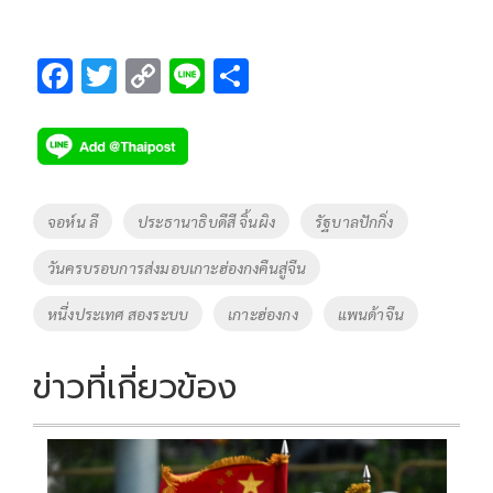
F
T
C
Li
S
ac
wi
o
n
h
e
tt
p
e
ar
b
er
y
e
o
Li
Tags
จอห์น ลี
ประธานาธิบดีสี จิ้นผิง
รัฐบาลปักกิ่ง
o
n
วันครบรอบการส่งมอบเกาะฮ่องกงคืนสู่จีน
k
k
หนึ่งประเทศ สองระบบ
เกาะฮ่องกง
แพนด้าจีน
ข่าวที่เกี่ยวข้อง