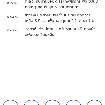
ตะลึง! ค้นบ้านมือยิง รร.เทพศิรินทร์ พบใช้ปืนปู่
16:19 น.
ก่อเหตุ-คอมฯ ซุก 5 คลิปกราดยิง
ให้จริง! ประธานชมรมกำนันฯ รับได้ลดวาระ
16:02 น.
เหลือ 5 ปี วอนฟื้นกองทุนสตรีอำเภอละล้าน
'ซาลาห์' ตัวเปิดกับ 'แทร็บซอนสปอร์' ต่อหน้า
16:02 น.
แฟนบอลเรือนหมื่น