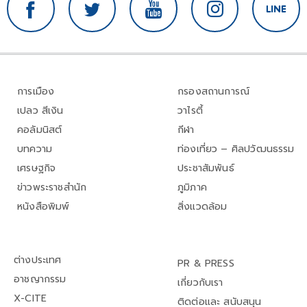
การเมือง
กรองสถานการณ์
เปลว สีเงิน
วาไรตี้
คอลัมนิสต์
กีฬา
บทความ
ท่องเที่ยว – ศิลปวัฒนธรรม
เศรษฐกิจ
ประชาสัมพันธ์
ข่าวพระราชสำนัก
ภูมิภาค
หนังสือพิมพ์
สิ่งแวดล้อม
ต่างประเทศ
PR & PRESS
อาชญากรรม
เกี่ยวกับเรา
X-CITE
ติดต่อและ สนับสนุน