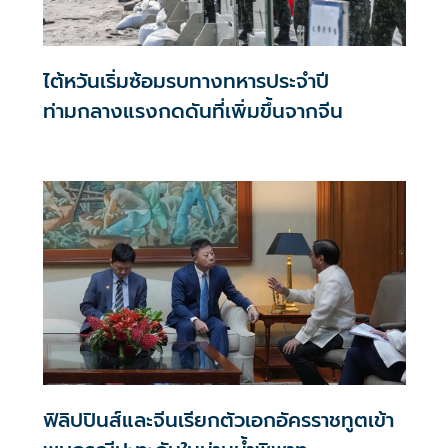
ไต้หวันเริ่มซ้อมรบทางทหารประจำปี
ท่ามกลางแรงกดดันที่เพิ่มขึ้นจากจีน
ฟิลิปปินส์และจีนเรียกตัวเอกอัครราชทูตเข้า