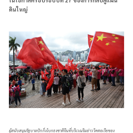
ดินใหญ่
ผู้สนับสนุนรัฐบาลปักกิ่งโบกธงชาติจีนที่บริเวณริมอ่าววิคตอเรียของ