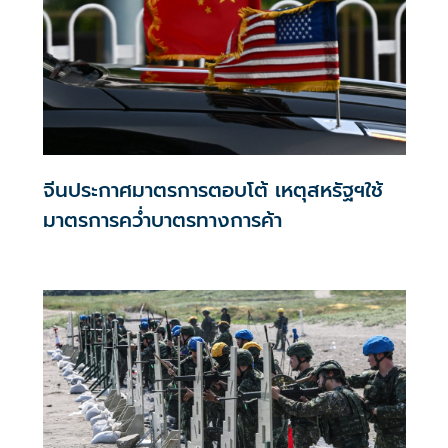
จีนประกาศมาตรการตอบโต้ เหตุสหรัฐฯใช้
มาตรการคว่ำบาตรทางการค้า