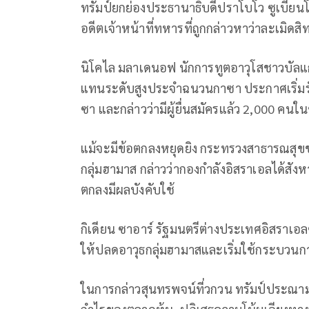
ทรัมป์ยกย่องประธานาธิบดีปราโบโว ซูเบียนโ
อดีตเจ้าหน้าที่ทหารที่ถูกกล่าวหาว่าละเมิดส
นิโคไล มลาเดนอฟ นักการทูตอาวุโสชาวบัลแกเรี
แทนระดับสูงประจำฉนวนกาซา ประกาศเริ่มร
ซา และกล่าวว่ามีผู้ยื่นสมัครแล้ว 2,000 คนใ
แม้จะมีข้อตกลงหยุดยิง กระทรวงสาธารณสุ
กลุ่มฮามาส กล่าวว่ากองกำลังอิสราเอลได้สั
ตกลงมีผลบังคับใช้
กิเดียน ซาอาร์ รัฐมนตรีต่างประเทศอิสราเอ
ให้ปลดอาวุธกลุ่มฮามาสและเริ่มใช้กระบวน
ในการกล่าวสุนทรพจน์ที่วกวน ทรัมป์ประณา