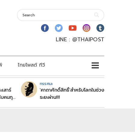
LINE : @THAIPOST
พ์
ไทยโพสต์ ทีวี
ทรรศนะ
ะเสาร์
'คาถาศักดิ์สิทธิ์'สำหรับโลกในช่วง
ับคนทุก
ระยะผ่าน!!!