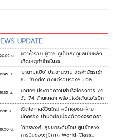
EWS UPDATE
ผวาซ้ำรอย ผู้ว่าฯ ภูเก็ตสั่งดูแลเข้มหลัง
20:02 น.
เกิดเหตุทำร้ายในรร.
'มาดามแป้ง' ประสานงาน ลดค่าบัตรเข้า
19:45 น.
ชม 'ช้างศึก' ตั้งแต่รอบรองฯ บอล
อาเซียน
นายกฯ ประกาศความสำเร็จโครงการ 74
19:35 น.
วัน 74 ล้านแคลฯ พร้อมโชว์เต้นแอโรบิก
เปิดโอกาสชีวิตใหม่ ผนึกชุมชน-ฝ่าย
19:16 น.
ปกครอง บำบัดต่อเนื่องตัดวงจรติดยา
‘ภัทรพงศ์’ ลุยยกระดับไทย ศูนย์กลาง
19:00 น.
การบินของภูมิภาค World-Class