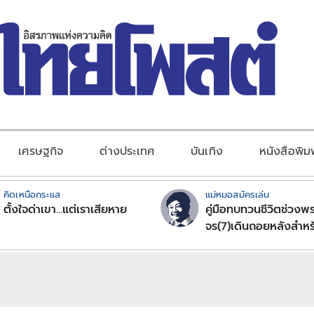
เศรษฐกิจ
ต่างประเทศ
บันเทิง
หนังสือพิม
คิดเหนือกระแส
แม่หมอสมัครเล่น
ตั้งใจด่าเขา...แต่เราเสียหาย
คู่มือทบทวนชีวิตช่วงพร
จร(7)เดินถอยหลังสำหร
ลัคนาราศีตอนที่2