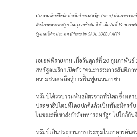
ประธานาธิบดีโดนัลด์ ทรัมป์ ของสหรัฐฯ (กลาง) ถ่ายภาพร่วมก
สันติภาพแห่งสหรัฐฯ ในกรุงวอชิงตัน ดี.ซี. เมื่อวันที่ 19 กุมภ
รัฐมนตรีต่างประเทศ (Photo by SAUL LOEB / AFP)
เอเอฟพีรายงาน เมื่อวันศุกร์ที่ 20 กุมภาพันธ
สหรัฐอเมริกาเปิดตัว "คณะกรรมการสันติภา
ความช่วยเหลือสู่การฟื้นฟูฉนวนกาซา
ทรัมป์ได้รวบรวมพันธมิตรจากทั่วโลกซึ่งหลาย
ประชาธิปไตยที่โดยปกติแล้วเป็นพันธมิตรกับ
ในขณะที่เขาส่งกำลังทหารสหรัฐฯ ไปใกล้กับ
ทรัมป์เป็นประธานการประชุมในอาคารอันสว