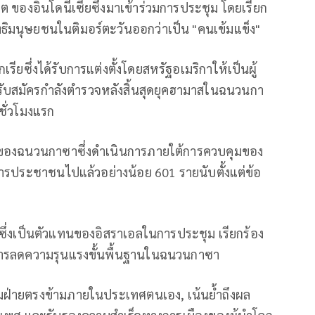
ต ของอินโดนีเซียซึ่งมาเข้าร่วมการประชุม โดยเรียก
ิทธิมนุษยชนในติมอร์ตะวันออกว่าเป็น "คนเข้มแข็ง"
ยซึ่งได้รับการแต่งตั้งโดยสหรัฐอเมริกาให้เป็นผู้
ับสมัครกำลังตำรวจหลังสิ้นสุดยุคฮามาสในฉนวนกา
นชั่วโมงแรก
ขของฉนวนกาซาซึ่งดำเนินการภายใต้การควบคุมของ
งหารประชาชนไปแล้วอย่างน้อย 601 รายนับตั้งแต่ข้อ
ลซึ่งเป็นตัวแทนของอิสราเอลในการประชุม เรียกร้อง
การลดความรุนแรงขั้นพื้นฐานในฉนวนกาซา
มฝ่ายตรงข้ามภายในประเทศตนเอง, เน้นย้ำถึงผล