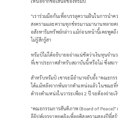
เหนือจากข้อเสนอของทรัมป์
"เราร่วมมือกันเพื่อบรรลุความฝันในการนำควา
สงครามและความทุกข์ทรมานมานานหลายศตวร
อสังหาริมทรัพย์กล่าว แม้ก่อนหน้านี้เคยพูดถ
ไม่รู้สึกรู้สา
ทรัมป์ไม่ได้อธิบายอย่างแน่ชัดว่าเงินทุนจำน
ที่เขาประกาศสำหรับสถาบันนี้หรือไม่ ซึ่งสถาบ
สำหรับทรัมป์ เขาจะมีอำนาจยับยั้ง "คณะ
ได้แม้หลังจากพ้นจากตำแหน่งแล้ว ในขณะที
ดำรงตำแหน่งในวาระเพียง 2 ปี จะต้องจ่ายเง
"คณะกรรมการสันติภาพ (Board of Peace)" ก่อ
อียิปต์เจรจาหยุดยิงเพื่อยุติสงครามสองปีที