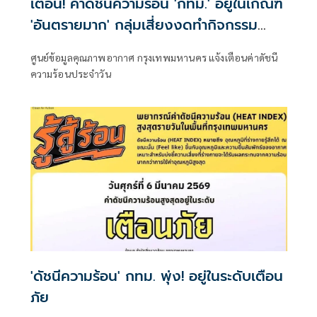
เตือน! ค่าดัชนีความร้อน 'กทม.' อยู่ในเกณฑ์
'อันตรายมาก' กลุ่มเสี่ยงงดทำกิจกรรม
กลางแจ้งเด็ดขาด
ศูนย์ข้อมูลคุณภาพอากาศ กรุงเทพมหานคร แจ้งเตือนค่าดัชนี
ความร้อนประจำวัน
'ดัชนีความร้อน' กทม. พุ่ง! อยู่ในระดับเตือน
ภัย