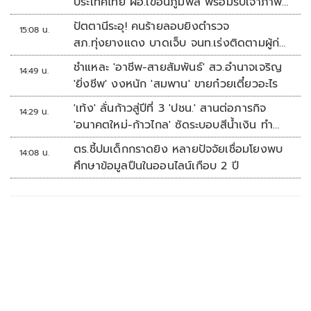
ประเทศไทย ผอ.เขื่อนภูมิพล พร้อมรับเจ้าภาพ
ต่อ ปี 2570
ปัตตานีระอุ! คนร้ายลอบยิงตำรวจ
15:08 น.
สภ.ทุ่งยางแดง บาดเจ็บ จนท.เร่งติดตามผู้ก่อ
เหตุ
ชำแหละ 'อาชีพ-สายสัมพันธ์' สว.อำนาจเจริญ
14:49 น.
'ยิ่งชีพ' งงหนัก 'สมพาน' ขายก๋วยเตี๋ยวอะไร
'เท้ง' ลั่นก้าวสู่ปีที่ 3 'ปชน.' สานต่อภารกิจ
14:29 น.
'อนาคตใหม่-ก้าวไกล' ซัดระบอบสีน้ำเงิน ทำ
หลักนิติรัฐ-นิติธรรมสั่นคลอน
ตร.ชี้ปมเด็กกราดยิง หลายปัจจัยเชื่อมโยงพบ
14:08 น.
ศึกษาข้อมูลปืนในออนไลน์เกือบ 2 ปี