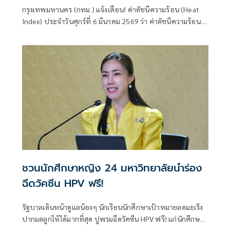
กรุงเทพมหานคร (กทม.) แจ้งเตือน! ค่าดัชนีความร้อน (Heat
Index) ประจำวันศุกร์ที่ 6 มีนาคม 2569 ว่า ค่าดัชนีความร้อน
(Heat Index) อยู่ในเกณฑ์ “เตือนภัย” (อุณหภูมิ 33.0 - 41.9
องศาเซลเซียส)
ชวนนักศึกษาหญิง 24 มหาวิทยาลัยนำร่อง
ฉีดวัคซีน HPV ฟรี!
รัฐบาลเดินหน้าดูแลน้องๆ นักเรียนนักศึกษาเป้าหมายลดมะเร็ง
ปากมดลูกให้ได้มากที่สุด ปูพรมฉีดวัคซีน HPV ฟรี! แก่นักศึกษา