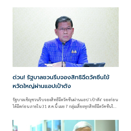
24 มหาวิทยาลัยนำร่อง
ด่วน! รัฐบาลชวนรีบจองสิทธิฉีดวัคซีนไข้
หวัดใหญ่ผ่านแอปเป๋าตัง
รัฐบาลเชิญชวนรีบจองสิทธิฉีดวัคซีนผ่านแอป 'เป๋าตัง' จองก่อน
ได้ฉีดก่อน ภายใน 31 ส.ค.นี้ เผย 7 กลุ่มเสี่ยงทุกสิทธิฉีดวัคซีนไข้
หวัดใหญ่ไปแล้ว 1.96 ล้านคน