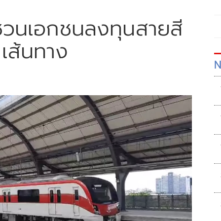
ชวนเอกชนลงทุนสายสี
เส้นทาง
N