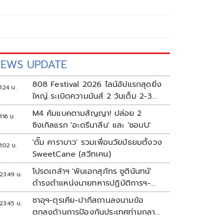
EWS UPDATE
808 Festival 2026 ไลน์อัปแรกสุดยิ่ง
1:24 น.
ใหญ่ ระเบิดความมันส์ 2 วันเต็ม 2-3
ต.ค.นี้
M4 คัมแบคตามสัญญา! ปล่อย 2
1:16 น.
ซิงเกิลแรก 'อะดรีนาลีน' และ 'ชอบU'
'ดั๊ม คาราบาว' รวมเพื่อนวัยมัธยมตั้งวง
1:02 น.
SweetCane (สวีทเคน)
โปรดเกล้าฯ 'พันเอกสุภัทร ชูตินันทน์'
23:49 น.
ดำรงตำแหน่งนายทหารปฏิบัติการฯ-
พระราชทานยศ 'พลตรี'
ซาอุฯ-ตุรเคีย-ปากีสถานลงนามข้อ
23:45 น.
ตกลงด้านการป้องกันประเทศท่ามกลาง