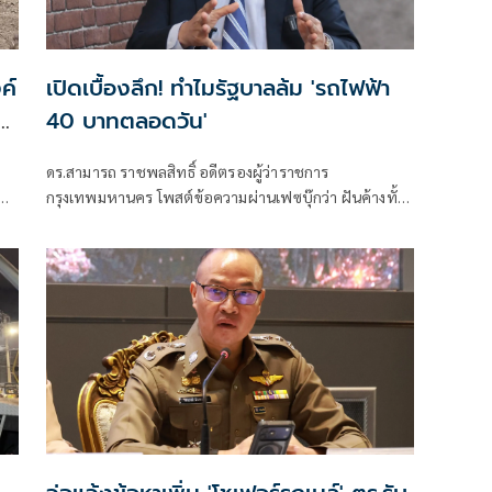
ค์
เปิดเบื้องลึก! ทำไมรัฐบาลล้ม 'รถไฟฟ้า
ติ
40 บาทตลอดวัน'
ดร.สามารถ ราชพลสิทธิ์ อดีตรองผู้ว่าราชการ
ภัย
กรุงเทพมหานคร โพสต์ข้อความผ่านเฟซบุ๊กว่า ฝันค้างทั้ง
เมือง! รถไฟฟ้า 40 บาทตลอดวัน “สะดุด” รัฐพับแผนซื้อ
คืนสัมปทาน