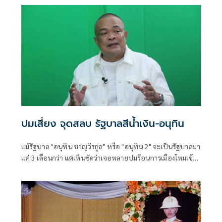
ปมเสี่ยง จุดสลบ รัฐบาลสีน้ำเงิน-อนุทิน
แม้รัฐบาล "อนุทิน ชาญวีรกูล" หรือ "อนุทิน 2" จะเป็นรัฐบาลมา
แค่ 3 เดือนกว่า แต่เห็นชัดว่าเจอหลายปมร้อนการเมืองโหมเข้า
ใส่อย่างต่อเนื่อง อย่างเช่นช่วงหลายวันที่ผ่านมา