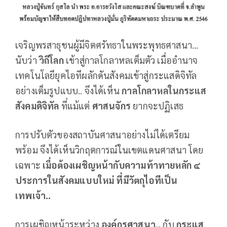
เจริญพรสาธุชนผู้มีจิตศรัทธาในพระพุทธศาสนา...
นับว่า
วิถีโลก
เข้าสู่กาลโกลาหลเต็มตัว เมื่ออำนาจ
เทคโนโลยียุคไอทีผลักดันสังคมเข้าสู่กระแสดิจิทัล
อย่างเต็มรูปแบบ.. จึงได้เห็น
กาลโกลาหลในกระแส
สังคมดิจิทัล
ที่แม้แต่
ศาสนจักร
ยากจะปฏิเสธ
การปรับตัวของสถาบันศาสนาอย่างไม่ได้เตรียม
พร้อม จึงได้เห็นวิกฤตการณ์ในเขตแดนศาสนา โดย
เฉพาะ
เมื่อต้องเผชิญหน้ากับความท้าทายหลัก ๔
ประการในสังคมแบบใหม่ ที่มีวัตถุไอทีเป็น
เทพเจ้า..
การเผชิญหน้าระหว่าง
องค์กรศาสนา..
กับ
กระแส