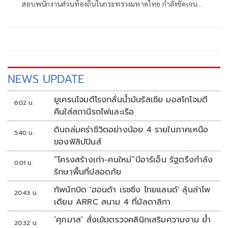
สอบพนักงานส่วนท้องถิ่นในกระทรวงมหาดไทย กำลังชัดเจน
ตามพยานหลักฐานที่ปรากฏจากการสอบสวนของหน่วยงานที่
รับผิดชอบ แม้ว่าจะยังไม่ตรงใจสาธารณชน แต่ก็นับเป็น
สัญญาณที่ดี บ่งชี้ถึงความตั้งใจปราบทุจริตอย่างจริงจังของ นาย
อนุทิน ชาญวีรกูล นายกรัฐมนตรี
NEWS UPDATE
ยูเครนโจมตีโรงกลั่นน้ำมันรัสเซีย มอสโกโจมตี
6:02 น.
คืนใส่สถานีรถไฟและเรือ
ดินถล่มคร่าชีวิตอย่างน้อย 4 รายในภาคเหนือ
5:40 น.
ของฟิลิปปินส์
“โครงสร้างเก่า-คนใหม่”บีอาร์เอ็น รัฐตรึงกำลัง
0:01 น.
รักษาพื้นที่ปลอดภัย
ทัพนักบิด 'ฮอนด้า เรซซิ่ง ไทยแลนด์' ลุ้นล่าโพ
20:43 น.
เดียม ARRC สนาม 4 ที่มัลดาลิกา
‘ศุภมาส’ สั่งเข้มตรวจคลินิกเสริมความงาม ย้ำ
20:32 น.