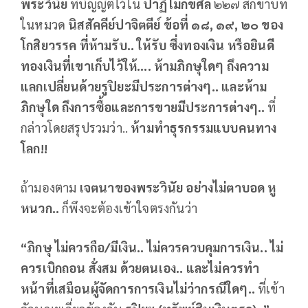
พระวินัย
ที่บัญญัติไว้ใน
ปาฏิโมกข์ศีล
๒๒๗ สิกขาบท
ในหมวด
นิสสัคคีย์ปาจิตตีย์ ข้อที่ ๑๘
,
๑๙
,
๒๐ ของ
โกสิยวรรค ที่ห้ามรับ.. ให้รับ ซึ่งทองเงิน หรือยินดี
ทองเงินที่เขาเก็บไว้ให้.... ห้ามภิกษุใดๆ ถึงความ
แลกเปลี่ยนด้วยรูปิยะมีประการต่างๆ.. และห้าม
ภิกษุใด ถึงการซื้อและการขายมีประการต่างๆ..
ที่
กล่าวโดยสรุปรวมว่า..
ห้ามทำธุรกรรมแบบคนทาง
โลก!!
ถ้ามองตาม
เจตนาของพระวินัย อย่างไม่ตาบอด หู
หนวก..
ก็พึงจะต้องเข้าใจตรงกันว่า
“ภิกษุ ไม่ควรถือ/มีเงิน.. ไม่ควรควบคุมการเงิน.. ไม่
ควรเบิกถอน สั่งสม ด้วยตนเอง.. และไม่ควรทำ
หน้าที่เสมือนผู้จัดการการเงินไม่ว่ากรณีใดๆ..
ที่เข้า