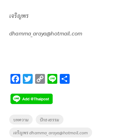
เจริญพร
dhamma_araya@hotmail
.
com
F
T
C
Li
S
ac
wi
o
n
h
e
tt
p
e
ar
b
er
y
e
o
Li
Tags
บทความ
ปักธงธรรม
o
n
เจริญพร
dhamma_araya@hotmail.com
k
k