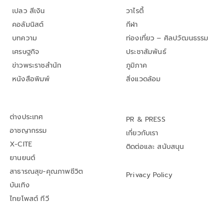
เปลว สีเงิน
วาไรตี้
คอลัมนิสต์
กีฬา
บทความ
ท่องเที่ยว – ศิลปวัฒนธรรม
เศรษฐกิจ
ประชาสัมพันธ์
ข่าวพระราชสำนัก
ภูมิภาค
หนังสือพิมพ์
สิ่งแวดล้อม
ต่างประเทศ
PR & PRESS
อาชญากรรม
เกี่ยวกับเรา
X-CITE
ติดต่อและ สนับสนุน
ยานยนต์
สาธารณสุข-คุณภาพชีวิต
Privacy Policy
บันเทิง
ไทยโพสต์ ทีวี