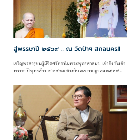
สู่พรรษาปี ๒๕๖๙ .. ณ วัดป่าฯ สกลนคร!!
เจริญพรสาธุชนผู้มีจิตศรัทธาในพระพุทธศาสนา.. เข้าถึง วันเข้า
พรรษาปีพุทธศักราช ๒๕๖๙ ตรงกับ ๓๐ กรกฎาคม ๒๕๖๙
พระภิกษุ-สามเณร และชาววัด ต่างมีกิจอันสำคัญยิ่งที่ถือปฏิบัติ
สืบกันมา ได้แก่ การแสวงหาที่พักจำพรรษา.. ซึ่งปีที่ผ่านมาได้รับ
นิมนต์ไปพักอยู่จำพรรษาที่ วัด DVMP (Dhamma Vinaya
Monastery of Pune - India) ที่ศรัทธาชาวพุทธอินเดียสร้าง
ถวาย ด้วยมูลค่าที่มากกว่า ๑๐๐ ล้านบาท ไม่นับรวมราคาที่ดิน
ที่ถวายโดยเศรษฐีที่ดินอินเดียชาวฮินดู ตั้งอยู่ในนครปูเน่ รัฐมหา
ราษฏระ บนทำเลที่เหมาะควรต่อการเป็น สัปปายสถาน