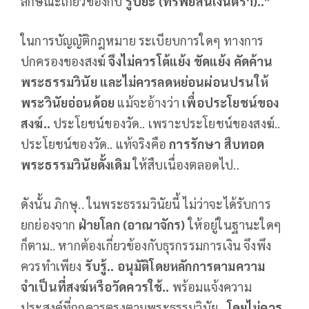
ลักษณะเกี่ยวข้องกับ
รูปิยะ (ทรัพย์สินเงินตรา)..”
ในการบัญญัติกฎหมาย ระเบียบการใดๆ ทางการ
ปกครองของสงฆ์
จึงไม่ควรโต้แย้ง ขัดแย้ง คัดค้าน
พระธรรมวินัย และไม่ควรลดหย่อนผ่อนปรนให้
พระวินัยอ่อนด้อย
แม้จะอ้างว่า
เพื่อประโยชน์ของ
สงฆ์..
ประโยชน์ของวัด.. เพราะประโยชน์ของสงฆ์..
ประโยชน์ของวัด.. แท้จริงคือ
การรักษา สืบทอด
พระธรรมวินัยดั้งเดิม
ให้สืบเนื่องตลอดไป..
ดังนั้น ภิกษุ.. ในพระธรรมวินัยนี้ ไม่ว่าจะได้รับการ
ยกย่องจาก
ฝ่ายโลก (อาณาจักร)
ให้อยู่ในฐานะใดๆ
ก็ตาม.. หากต้องเกี่ยวข้องกับธุรกรรมการเงิน จึงพึง
ควรทำเพียง
รับรู้..
อนุมัติโดยหลักการตามความ
จำเป็นที่สงฆ์หรือวัดควรใช้..
พร้อมแจ้งความ
ประสงค์ที่ถูกควรตรงตามพระธรรมวินัย..
โดยไม่ควร