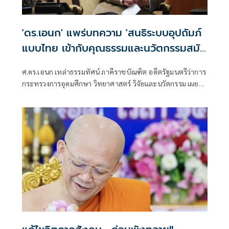
'ดร.เอนก' แพร่บทความ 'สนธิระบบอุปถัมภ์
แบบไทย เข้ากับคุณธรรมและนวัตกรรมสมัย
ใหม่'
ศ.ดร.เอนก เหล่าธรรมทัศน์ ภาคีราชบัณฑิต อดีตรัฐมนตรีว่าการ
กระทรวงการอุดมศึกษา วิทยาศาสตร์ วิจัยและนวัตกรรม เผย
แพร่บทความเรื่อง "สนธิระบบอุปถัมภ์แบบไทยเข้ากับคุณธรรม
และนวัตกรรมสมัยใหม่"