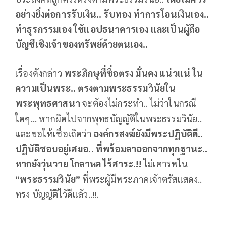
อย่างยิ่งต่อการรับเงิน.. รับทอง ทำการโอนเงินเอง..
ทำธุรกรรมเอง ใช้แอปธนาคารเอง และเป็นผู้ถือ
บัญชีเชิงเจ้าของทรัพย์ด้วยตนเอง..
เรื่องดังกล่าว
พระภิกษุที่ซื่อตรง มั่นคง แน่วแน่ ใน
ความเป็นพระ.. ตรงตามพระธรรมวินัยใน
พระพุทธศาสนา
จะต้องไม่กระทำ.. ไม่ว่าในกรณี
ใดๆ... หากผิดไปจากพุทธบัญญัติในพระธรรมวินัย..
และขอให้เชื่อเถิดว่า
องค์กรสงฆ์ยังมีพระปฏิบัติดี..
ปฏิบัติชอบอยู่เสมอ.. ที่พร้อมลาออกจากทุกฐานะ..
หากยังวุ่นวาย โกลาหล ไร้สาระ.!!
ไม่เคารพใน
“พระธรรมวินัย”
ที่พระผู้มีพระภาคเจ้าตรัสแสดง..
ทรง บัญญัติไว้ดีแล้ว..!!.