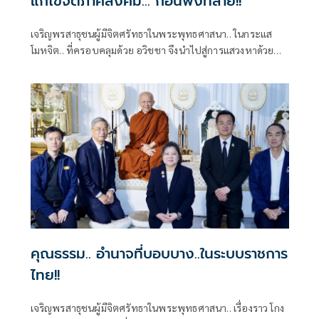
แก้ไขจิตภาคสังคม... ก่อนพังทลาย!!
เจริญพรสาธุชนผู้มีจิตศรัทธาในพระพุทธศาสนา.. ในกระแส
โมหจิต.. ที่ครอบคลุมด้วย อวิชชา จึงนำไปสู่การแสวงหาด้วย
อำนาจตัณหา .. เพื่อให้ได้มาด้วย ความอยาก.. ความใคร่.. ความ
ปรารถนา..
คุณธรรม.. อำนาจที่บอบบาง..ในระบบราชการ
ไทย!!
เจริญพรสาธุชนผู้มีจิตศรัทธาในพระพุทธศาสนา.. เรื่องราว โกง