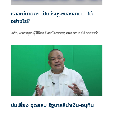
เราจะมีนายกฯ เป็นวีรบุรุษของชาติ.. ..ได้
อย่างไร!?
เจริญพรสาธุชนผู้มีจิตศรัทธาในพระพุทธศาสนา มีคำกล่าวว่า
ปมเสี่ยง จุดสลบ รัฐบาลสีน้ำเงิน-อนุทิน