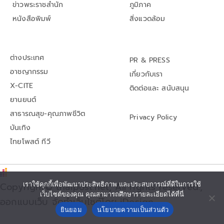
ข่าวพระราชสำนัก
ภูมิภาค
หนังสือพิมพ์
สิ่งแวดล้อม
ต่างประเทศ
PR & PRESS
อาชญากรรม
เกี่ยวกับเรา
X-CITE
ติดต่อและ สนับสนุน
ยานยนต์
สาธารณสุข-คุณภาพชีวิต
Privacy Policy
บันเทิง
ไทยโพสต์ ทีวี
Copyright© thaipost.net, All rights reserved.,
เราใช้คุกกี้เพื่อพัฒนาประสิทธิภาพ และประสบการณ์ที่ดีในการใช้
เว็บไซต์ของคุณ คุณสามารถศึกษารายละเอียดได้ที่นี่
ออกแบบเว็บ จัดทำเว็บไซต์โดย iDesign
ยินยอม
นโยบายความเป็นส่วนตัว