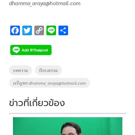
dhamma_araya@hotmail
.
com
F
T
C
Li
S
ac
wi
o
n
h
e
tt
p
e
ar
b
er
y
e
o
Li
Tags
บทความ
ปักธงธรรม
o
n
เจริญพร
dhamma_araya@hotmail.com
k
k
ข่าวที่เกี่ยวข้อง