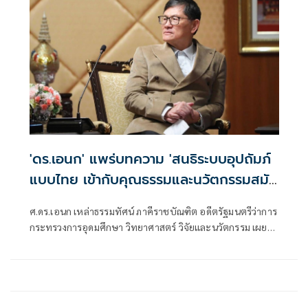
นิมนต์ไปพักอยู่จำพรรษาที่ วัด DVMP (Dhamma Vinaya
Monastery of Pune - India) ที่ศรัทธาชาวพุทธอินเดียสร้าง
ถวาย ด้วยมูลค่าที่มากกว่า ๑๐๐ ล้านบาท ไม่นับรวมราคาที่ดิน
ที่ถวายโดยเศรษฐีที่ดินอินเดียชาวฮินดู ตั้งอยู่ในนครปูเน่ รัฐมหา
ราษฏระ บนทำเลที่เหมาะควรต่อการเป็น สัปปายสถาน
'ดร.เอนก' แพร่บทความ 'สนธิระบบอุปถัมภ์
แบบไทย เข้ากับคุณธรรมและนวัตกรรมสมัย
ใหม่'
ศ.ดร.เอนก เหล่าธรรมทัศน์ ภาคีราชบัณฑิต อดีตรัฐมนตรีว่าการ
กระทรวงการอุดมศึกษา วิทยาศาสตร์ วิจัยและนวัตกรรม เผย
แพร่บทความเรื่อง "สนธิระบบอุปถัมภ์แบบไทยเข้ากับคุณธรรม
และนวัตกรรมสมัยใหม่"