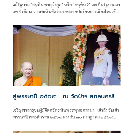
แม้รัฐบาล "อนุทิน ชาญวีรกูล" หรือ "อนุทิน 2" จะเป็นรัฐบาลมา
แค่ 3 เดือนกว่า แต่เห็นชัดว่าเจอหลายปมร้อนการเมืองโหมเข้า
ใส่อย่างต่อเนื่อง อย่างเช่นช่วงหลายวันที่ผ่านมา
สู่พรรษาปี ๒๕๖๙ .. ณ วัดป่าฯ สกลนคร!!
เจริญพรสาธุชนผู้มีจิตศรัทธาในพระพุทธศาสนา.. เข้าถึง วันเข้า
พรรษาปีพุทธศักราช ๒๕๖๙ ตรงกับ ๓๐ กรกฎาคม ๒๕๖๙
พระภิกษุ-สามเณร และชาววัด ต่างมีกิจอันสำคัญยิ่งที่ถือปฏิบัติ
สืบกันมา ได้แก่ การแสวงหาที่พักจำพรรษา.. ซึ่งปีที่ผ่านมาได้รับ