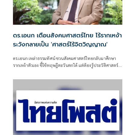
ดร.เอนก เตือนสังคมศาสตร์ไทย ไร้รากเหง้า
ระวังกลายเป็น 'ศาสตร์ไร้จิตวิญญาณ'
ดร.เอนก เหล่าธรรมทัศน์ ชวนสังคมศาสตร์ไทยกลับมาศึกษา
รากเหง้าตัวเอง ชี้ใช้ทฤษฎีตะวันตกได้ แต่ต้องรู้ประวัติศาสตร์-
วัฒนธรรม-ภูมิปัญญาไทยให้พอกัน เตือนหากเอาแต่เป็