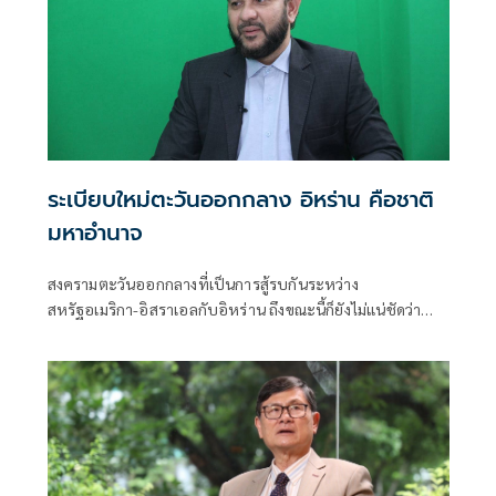
ระเบียบใหม่ตะวันออกกลาง อิหร่าน คือชาติ
มหาอำนาจ
สงครามตะวันออกกลางที่เป็นการสู้รบกันระหว่าง
สหรัฐอเมริกา-อิสราเอลกับอิหร่าน ถึงขณะนี้ก็ยังไม่แน่ชัดว่า
หลังจากนี้ จะกลับมาเปิดฉากสู้รบ-ปะทะกันอย่างหนักอีกหรือ
ไม่