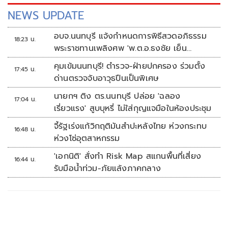
NEWS UPDATE
อบจ.นนทบุรี แจ้งกำหนดการพิธีสวดอภิธรรม
18:23 น.
พระราชทานเพลิงศพ 'พ.ต.อ.ธงชัย เย็น
ประเสริฐ'
คุมเข้มนนทบุรี! ตำรวจ-ฝ่ายปกครอง ร่วมตั้ง
17:45 น.
ด่านตรวจจับอาวุธปืนเป็นพิเศษ
นายกฯ ติง ตร.นนทบุรี ปล่อย 'ฉลอง
17:04 น.
เรี่ยวแรง' สูบบุหรี่ ไม่ใส่กุญแจมือในห้องประชุม
จี้รัฐเร่งแก้วิกฤติมันสำปะหลังไทย ห่วงกระทบ
16:48 น.
ห่วงโซ่อุตสาหกรรม
'เอกนิติ' สั่งทำ Risk Map สแกนพื้นที่เสี่ยง
16:44 น.
รับมือน้ำท่วม-ภัยแล้งภาคกลาง