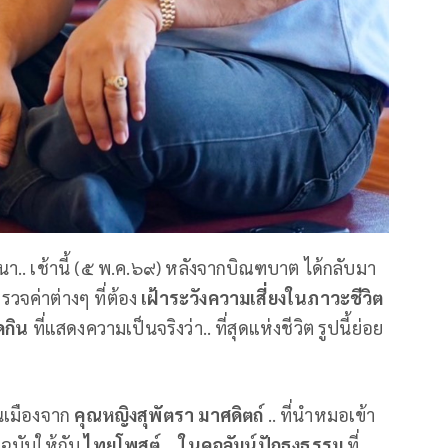
า.. เช้านี้ (๕ พ.ค.๖๙) หลังจากบิณฑบาต ได้กลับมา
จค่าต่างๆ ที่ต้อง
เฝ้าระวังความเสี่ยงในภาวะชีวิต
ดกิน
ที่แสดงความเป็นจริงว่า.. ที่สุดแห่งชีวิต รูปนี้ย่อย
นเมืองจาก
คุณหญิงสุพัตรา มาศดิตถ์
.. ที่นำหมอเข้า
นฉบับให้กับ
ไทยโพสต์ .. ในคอลัมน์ปักธงธรรม
ที่