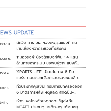
EWS UPDATE
นักวิชาการ มธ. ห่วงเหตุรุนแรงถี่ คน
10:37 น.
ไทยเสี่ยงหวาดระแวงทั้งสังคม
'หมอวรงค์' ข้องใจแบงก์พัน 1.4 แสน
10:20 น.
ล้านหายจากระบบ ขอพบผู้ว่าฯ แบงก์
ชาติ
'SPORTS LIFE' เปิดเส้นทาง 8 ทีม
10:16 น.
แกร่ง ก่อนดวลเดือดรอบรองชนะเลิศ
ศึก 'วอลเลย์บอลนักเรียน แชมป์
ทั่วประเทศคุมเข้ม! กรมการปกครองออก
10:01 น.
กีฬา 7HD 2026'
6 มาตรการหลังเหตุสลด สกัดปืน-
ป้องกันเลียนแบบ
ห่วงแผลใจหลังเหตุสลด! รัฐส่งทีม
9:47 น.
MCATT ประกบดูแลเด็ก-ครู เตือนหยุด