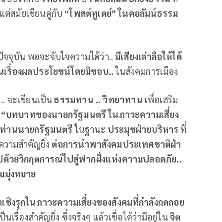
ต่สมัยเขียนคู่กับ
“โพสต์ทูเดย์” ในคอลัมน์ธรรม
ัจจุบัน พอจะจับใจความได้ว่า..
มีเสียงเล่าลือให้ได้
นเรื่องผลประโยชน์โดยมิชอบ..
ในสังคมการเมือง
วร.. จะเขียนเป็น
ธรรมทาน .. วิทยาทาน
เพื่อเสริม
.
“บทบาทของนายกรัฐมนตรี ในภาวะความเสี่ยง
ท่านนายกรัฐมนตรี
ในฐานะ
ประมุขฝ่ายบริหาร
ที่
ความสำคัญยิ่ง
ต่อการนำพาสังคมประเทศชาติฝ่า
ปด้วยวิกฤตการณ์ไปสู่ฟากฝั่งแห่งความปลอดภัย..
มุ่งหมาย
้นำเชิงรุกในภาวะความเสี่ยงของสังคมที่กำลังถดถอย
เป็นเรื่องสำคัญยิ่ง ซึ่งจริงๆ แล้วเชื่อได้ว่ามีอยู่ใน
จิต