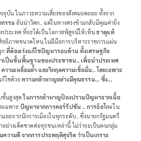
ัจจุบัน ในภาวะความเสี่ยงของสังคมถดถอย ทั้งจาก
ากกรรม
อันน่าวิตก.. แต่ในทางตรงข้ามกลับมีคุณค่ายิ่ง
ประเทศ ที่จะได้เป็นโอกาสพิสูจน์ให้เห็น
ธาตุแท้
ะสิทธิภาพขนาดไหน ในฝีมือการบริหารราชการแผ่น
รุก
ที่ต้องเร่งแก้ไขปัญหารอบด้าน ทั้งเศรษฐกิจ
จำเป็นขั้นพื้นฐานของประชาชน.. เพื่อนำประเทศ
มเหลื่อมล้ำ และวิกฤตความเชื่อมั่น..
โดยเฉพาะ
แก้ไขด้วย
ความกล้าหาญอย่างมีคุณธรรม... ซึ่ง...
ขั้นสูงสุด
ในการกล้าหาญป้องปรามปัญหาจากเนื้อ
ยเฉพาะ
ปัญหาจากการคอร์รัปชัน .. การฉ้อโกง
ใน
ำและจากนักการเมืองในทุกระดับ.. ซึ่งนายกรัฐมนตรี
งเด็ดขาดต่อทุรชนเหล่านี้ ไม่ว่าจะเป็นคนกลุ่ม
มความดี จากการประพฤติสุจริต ว่าเป็นเกราะ