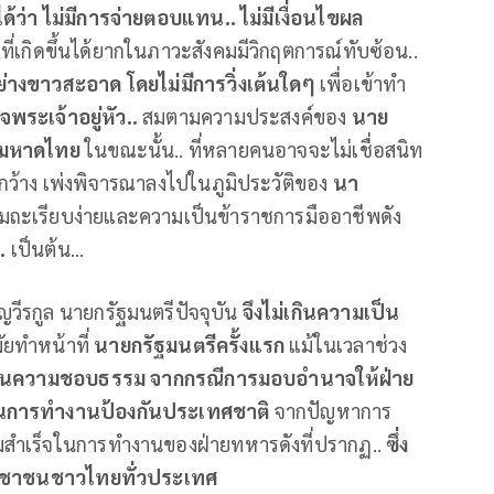
นได้ว่า ไม่มีการจ่ายตอบแทน.. ไม่มีเงื่อนไขผล
องที่เกิดขึ้นได้ยากในภาวะสังคมมีวิกฤตการณ์ทับซ้อน..
ย่างขาวสะอาด โดยไม่มีการวิ่งเต้นใดๆ
เพื่อเข้าทำ
ระเจ้าอยู่หัว..
สมตามความประสงค์ของ
นาย
วงมหาดไทย
ในขณะนั้น.. ที่หลายคนอาจจะไม่เชื่อสนิท
้กว้าง เพ่งพิจารณาลงไปในภูมิประวัติของ
นา
ถะเรียบง่ายและความเป็นข้าราชการมืออาชีพดัง
..
เป็นต้น...
ีรกูล นายกรัฐมนตรีปัจจุบัน
จึงไม่เกินความเป็น
ัยทำหน้าที่
นายกรัฐมนตรีครั้งแรก
แม้ในเวลาช่วง
บนความชอบธรรม จากกรณีการมอบอำนาจให้ฝ่าย
งในการทำงานป้องกันประเทศชาติ
จากปัญหาการ
วามสำเร็จในการทำงานของฝ่ายทหารดังที่ปรากฏ..
ซึ่ง
ระชาชนชาวไทยทั่วประเทศ