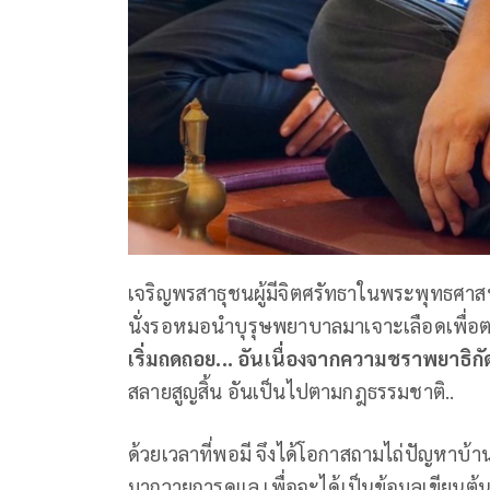
เจริญพรสาธุชนผู้มีจิตศรัทธาในพระพุทธศาสน
นั่งรอหมอนำบุรุษพยาบาลมาเจาะเลือดเพื่อตรว
เริ่มถดถอย...
อันเนื่องจากความชราพยาธิกั
สลายสูญสิ้น อันเป็นไปตามกฎธรรมชาติ..
ด้วยเวลาที่พอมี จึงได้โอกาสถามไถ่ปัญหาบ้า
มาถวายการดูแล เพื่อจะได้เป็นข้อมูลเขียนต้