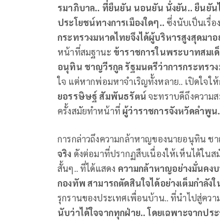
รมาภิบาล.. ที่ยืนยัน นอนยัน นั่งยัน.. ยืนยั
ประโยชน์ทางการเมืองใดๆ..
ซึ่งนับเป็นเรื่
กระทรวงมหาดไทยจึงได้ผู้บริหารสูงสุดมาอ
หน้าที่สมฐานะ
ข้าราชการในพระบาทสมเด็จพ
อนุทิน ชาญวีรกูล รัฐมนตรีว่าการกระทร
ใจ แต่หากพ่อมหาจำเริญทั้งหลาย.. เปิดใจให
ยอรรษิษฐ์ สัมพันธรัตน์
จะทราบดีถึงความสม
ครั้งสมัยทำหน้าที่
ผู้ว่าราชการจังหวัดลำพูน
การกล่าวถึงความกล้าหาญของนายอนุทิน ชาญว
จริง
ดังต่อมาที่ปรากฏสืบเนื่องให้เห็นได้ในสม
สั้นๆ.. ที่ได้แสดง
ความกล้าหาญอย่างมั่นคง
กองทัพ สามารถตัดสินใจได้อย่างเต็มกำลั
รุกรานของประเทศเพื่อนบ้าน.. ที่นำไปสู่ค
นับว่าได้ใจจากทุกฝ่าย.. โดยเฉพาะจากป