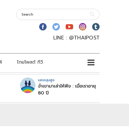
LINE : @THAIPOST
พ์
ไทยโพสต์ ทีวี
มองมุมสูง
จำเขามาเล่าให้ฟัง : เมื่อเราอายุ
80 ปี