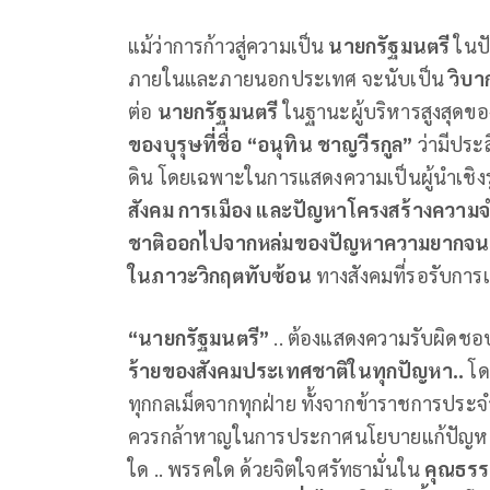
แม้ว่าการก้าวสู่ความเป็น
นายกรัฐมนตรี
ในป
ภายในและภายนอกประเทศ จะนับเป็น
วิบ
ต่อ
นายกรัฐมนตรี
ในฐานะผู้บริหารสูงสุดของ
ของบุรุษที่ชื่อ “อนุทิน ชาญวีรกูล”
ว่ามีปร
ดิน โดยเฉพาะในการแสดงความเป็นผู้นำเชิง
สังคม การเมือง และปัญหาโครงสร้างความ
ชาติออกไปจากหล่มของปัญหาความยากจน ควา
ในภาวะวิกฤตทับซ้อน
ทางสังคมที่รอรับการ
“นายกรัฐมนตรี”
.. ต้องแสดงความรับผิดชอบ
ร้ายของสังคมประเทศชาติในทุกปัญหา..
โด
ทุกกลเม็ดจากทุกฝ่าย ทั้งจากข้าราชการประจ
ควรกล้าหาญในการประกาศนโยบายแก้ปัญหาอย่า
ใด .. พรรคใด ด้วยจิตใจศรัทธามั่นใน
คุณธรร