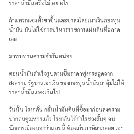
ราคาน้ำมันหรือไม่ อย่างไร
ถ้าแทรกแซงทั้งขาขึ้นและขาลงโดยเผาเงินกองทุน
น้ำมัน มันไม่ใช่การบริหารราชการแผ่นดินที่ฉลาด
เลย
มาทบทวนความจำกันหน่อย
ตอนน้ำมันสำเร็จรูปตามปั๊มราคาพุ่งกระฉูดจาก
สงคราม รัฐบาลเอาเงินของกองทุนน้ำมันมาอุ้มไม่ให้
ราคาน้ำมันแพงเกินไป
วันนั้น โรงกลั่น กลั่นน้ำมันดิบที่ซื้อมาก่อนสงคราม
บวกลบคูณหารแล้ว โรงกลั่นได้กำไรช่วงสั้นๆ จน
นักการเมืองบอกว่าแบบนี้ ต้องเก็บภาษีลาภลอย เอา