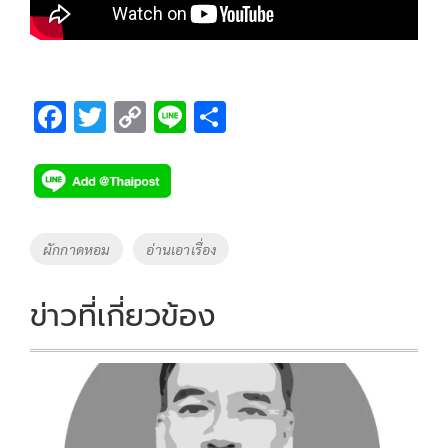
F
T
C
Li
S
ac
wi
o
n
h
e
tt
p
e
ar
b
er
y
e
o
Li
Tags
ผักกาดหอม
อ่านเอาเรื่อง
o
n
k
k
ข่าวที่เกี่ยวข้อง