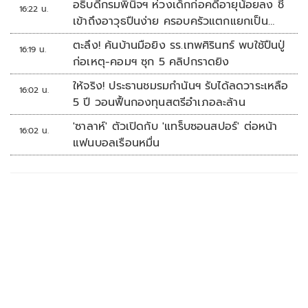
อธิบดีกรมพินิจฯ ห่วงเด็กก่อคดีอายุน้อยลง ชี้
16:22 น.
เข้าถึงอาวุธปืนง่าย ครอบครัวแตกแยกเป็น
ชนวนสำคัญ
ตะลึง! ค้นบ้านมือยิง รร.เทพศิรินทร์ พบใช้ปืนปู่
16:19 น.
ก่อเหตุ-คอมฯ ซุก 5 คลิปกราดยิง
ให้จริง! ประธานชมรมกำนันฯ รับได้ลดวาระเหลือ
16:02 น.
5 ปี วอนฟื้นกองทุนสตรีอำเภอละล้าน
'ซาลาห์' ตัวเปิดกับ 'แทร็บซอนสปอร์' ต่อหน้า
16:02 น.
แฟนบอลเรือนหมื่น