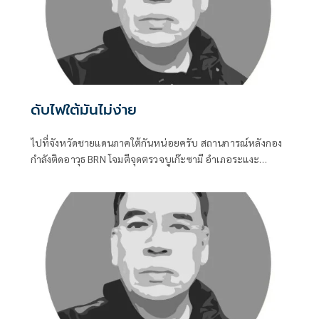
ดับไฟใต้มันไม่ง่าย
ไปที่จังหวัดชายแดนภาคใต้กันหน่อยครับ สถานการณ์หลังกอง
กำลังติดอาวุธ BRN โจมตีจุดตรวจบูเก๊ะซามี อำเภอระแงะ
จังหวัดนราธิวาส ทำให้ทหารพรานเสียชีวิต ๕ นาย บรรยากาศ
ไม่สู้ดีเลยครับ