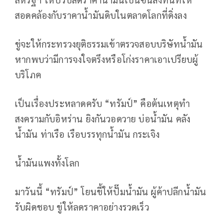
สอดคล้องกับราคาน้ำมันดิบในตลาดโลกที่ดิ่งลง
ขู่จะให้กระทรวงยุติธรรมเข้าตรวจสอบบริษัทน้ำมัน
หากพบว่ามีการจงใจตรึงหรือโก่งราคาเอาเปรียบผู้
บริโภค
เป็นเรื่องประหลาดครับ “ทรัมป์” คือต้นเหตุทำ
สงครามกับอิหร่าน ยิงกันวอดวาย บ่อน้ำมัน คลัง
น้ำมัน ท่าเรือ เรือบรรทุกน้ำมัน กระเจิง
น้ำมันแพงทั้งโลก
มาวันนี้ “ทรัมป์” โยนขี้ให้ปั๊มน้ำมัน ผู้ค้าปลีกน้ำมัน
รับผิดชอบ ขู่ให้ลดราคาอย่างรวดเร็ว