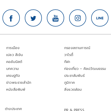
การเมือง
กรองสถานการณ์
เปลว สีเงิน
วาไรตี้
คอลัมนิสต์
กีฬา
บทความ
ท่องเที่ยว – ศิลปวัฒนธรรม
เศรษฐกิจ
ประชาสัมพันธ์
ข่าวพระราชสำนัก
ภูมิภาค
หนังสือพิมพ์
สิ่งแวดล้อม
ต่างประเทศ
PR & PRESS