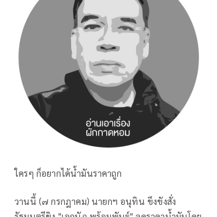
ใครๆ ก็อยากได้น้ำมันราคาถูก
วานนี้ (๗ กรกฎาคม) นายกฯ อนุทิน ขึงขังสั่ง
รัฐมนตรีขิง "เอกนัฏ พร้อมพันธุ์" ลดราคาน้ำมันโดย