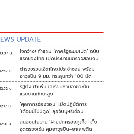
EWS UPDATE
ใจกว้าง! ทำแผน ‘ภาครัฐระบบเปิด’ ฉบับ
13:07 น.
แรกของไทย เปิดประชาชนตรวจสอบงบ
ตำรวจรวบเจ๊ขาใหญ่ประจำซอย พร้อม
12:57 น.
อาวุธปืน 9 มม. กระสุนกว่า 100 นัด
รัฐตั้งเป้าเพิ่มนักเรียนสายอาชีวะปั้น
12:52 น.
แรงงานทักษะสูง
‘ศุลกากรช่องจอม’ เปิดปฏิบัติการ
12:17 น.
‘เดือนนี้ไม่มีดูด’ ลุยจับบุหรี่เถื่อน
สนองนโยบาย 'ฝ่ายปกครองภูเก็ต' ตั้ง
12:01 น.
จุดตรวจเข้ม คุมอาวุธปืน–ยาเสพติด