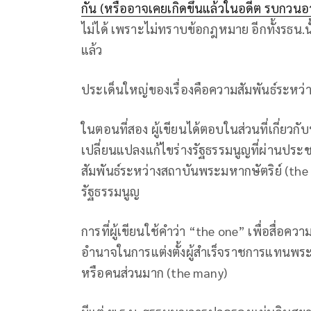
กัน​ (หรืออาจเคยเกิดขึ้นแล้วในอดีต​ รบกวนอ
ไม่ได้​ เพราะไม่ทราบข้อกฎหมาย​ อีกทั้งรธน.นั้
แล้
ประเด็นใหญ่ของเรื่องคือความสัมพัน
ในตอนที่สอง ผู้เขียนได้ตอบในส่วนที่เกี่ย
เปลี่ยนแปลงแก้ไขร่างรัฐธรรมนูญที่ผ่านประ
สัมพันธ์​ระหว่างสถาบัน​พระมหากษัตริย์ (the 
รัฐธรรมนูญ
การที่ผู้เขียนใช้คำว่า “the one” เพื่อสื่อ
อำนาจในการแต่งตั้งผู้สำเร็จราชการแทนพระอ
หรือคนส่วนมาก (th