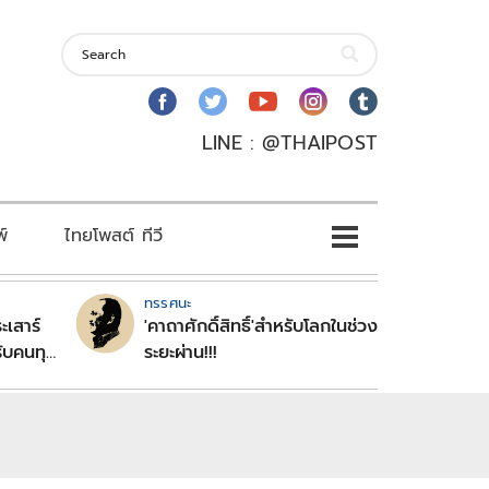
LINE : @THAIPOST
พ์
ไทยโพสต์ ทีวี
ทรรศนะ
ะเสาร์
'คาถาศักดิ์สิทธิ์'สำหรับโลกในช่วง
ับคนทุก
ระยะผ่าน!!!