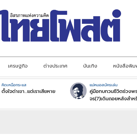
เศรษฐกิจ
ต่างประเทศ
บันเทิง
หนังสือพิม
คิดเหนือกระแส
แม่หมอสมัครเล่น
ตั้งใจด่าเขา...แต่เราเสียหาย
คู่มือทบทวนชีวิตช่วงพร
จร(7)เดินถอยหลังสำหร
ลัคนาราศีตอนที่2