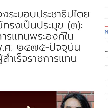
งระบอบประชาธิปไตย
์ทรงเป็นประมุข (๓):
N
าชการแทนพระองค์ใน
.ศ. ๒๔๗๕-ปัจจุบัน
ผู้สำเร็จราชการแทน