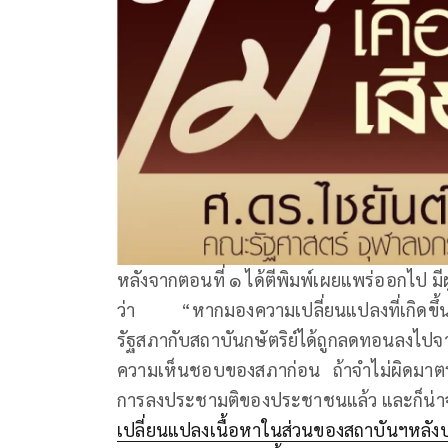
หลังจากตอนที่ ๑ ได้ตีพิมพ์เผยแพร่ออกไป มี
ว่า “หากมองความเปลี่ยนแปลงที่เกิดขึ้
รัฐสภากับสถาบันกษัตริย์​ได้ถูกลดทอนลงไปจาก
ความเห็นชอบของสภา​ก่อน ถ้าจำไม่ผิดมาตราน
การลงประชามติของประชาชนแล้ว​ และก็น่าจะถ
เปลี่ยนแปลงเนื้อหาในส่วนของสถาบันฯหลังป