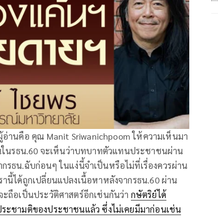
ผู้อ่านคือ คุณ Manit Sriwanichpoom ให้ความเห็นมา
นในรธน.60 จะเห็นว่าบทบาทตัวแทนประชาชนผ่าน
รธน.ฉับก่อนๆ​ ในแง่นี้จำเป็นหรือไม่ที่เรื่องควรผ่าน
ี้ได้ถูกเปลี่ยนแปลงเนื้อหาหลังจากรธน.60​ ผ่าน
ือเป็นประวัติศาสตร์​อีกเช่นกันว่า
กษัตริย์​ได้
ระชามติของประชาชนแล้ว​ ซึ่งไม่เคยมีมาก่อนเช่น