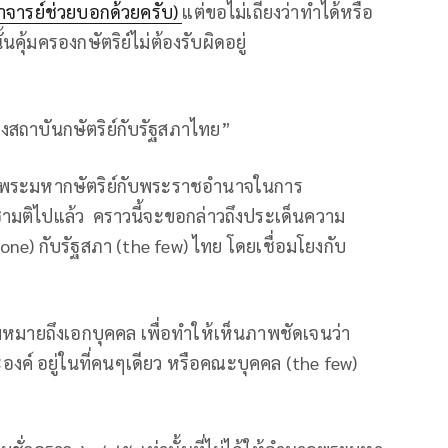
าจารย์​ช่วยบอกด้วยครับ)​
แต่ขอไม่เถียงว่าทำได้หรือ
นคุ้มครองกษัตริย์​ไม่ต้องรับผิดอยู่
ว
ธ์​ระหว่างสถาบัน​กษัตริย์​กับรัฐสภาไทย”
วกับพระมหากษัตริย์กับพระราชอำนาจในการ
ชามติไปแล้ว คราวนี้จะขอกล่าวถึงประเด็นความ
one) ​กับรัฐสภา (the few) ไทย โดยเชื่อมโยงกับ
ความหมายถึงเอกบุคคล เพื่อทำให้เห็นภาพชัดเจนว่า
งค์ อยู่ในที่คนๆเดียว หรือคณะบุคคล (the few)
e many)