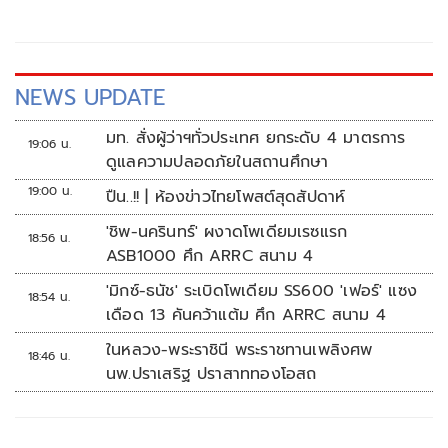
NEWS UPDATE
มท. สั่งผู้ว่าฯทั่วประเทศ ยกระดับ 4 มาตรการ
19:06 น.
ดูแลความปลอดภัยในสถานศึกษา
19:00 น.
ปืน..!! | ห้องข่าวไทยโพสต์สุดสัปดาห์
'ชิพ-นครินทร์' ผงาดโพเดียมเรซแรก
18:56 น.
ASB1000 ศึก ARRC สนาม 4
'มิกซ์-ธนัช' ระเบิดโพเดียม SS600 'เฟอร์' แซง
18:54 น.
เดือด 13 คันคว้าแต้ม ศึก ARRC สนาม 4
ในหลวง-พระราชินี พระราชทานเพลิงศพ
18:46 น.
นพ.ปราเสริฐ ปราสาททองโอสถ