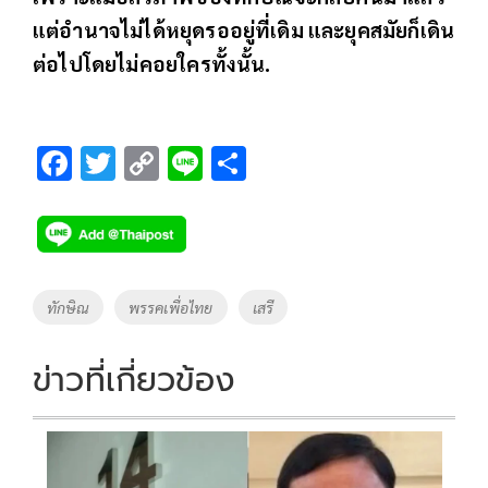
แต่อำนาจไม่ได้หยุดรออยู่ที่เดิม และยุคสมัยก็เดิน
ต่อไปโดยไม่คอยใครทั้งนั้น.
F
T
C
Li
S
ac
wi
o
n
h
e
tt
p
e
ar
b
er
y
e
o
Li
Tags
ทักษิณ
พรรคเพื่อไทย
เสรี
o
n
k
k
ข่าวที่เกี่ยวข้อง