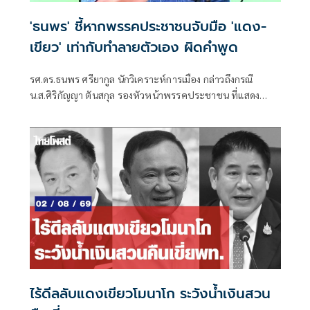
'ธนพร' ชี้หากพรรคประชาชนจับมือ 'แดง-
เขียว' เท่ากับทำลายตัวเอง ผิดคำพูด
รศ.ดร.ธนพร ศรียากูล นักวิเคราะห์การเมือง กล่าวถึงกรณี
น.ส.ศิริกัญญา ตันสกุล รองหัวหน้าพรรคประชาชน ที่แสดง
ความเห็นว่าหากเกิดการจัดตั้งรัฐบาลระหว่างพรรคเพื่อไทยกับ
พรรคภูมิใจไทย ก็จำเป็นต้องพูดคุยกับพรรคประชาชนด้วยว่า
ไร้ดีลลับแดงเขียวโมนาโก ระวังน้ำเงินสวน