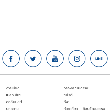
การเมือง
กรองสถานการณ์
เปลว สีเงิน
วาไรตี้
คอลัมนิสต์
กีฬา
บทความ
ท่องเที่ยว – ศิลปวัฒนธรรม