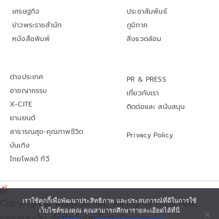
เศรษฐกิจ
ประชาสัมพันธ์
ข่าวพระราชสำนัก
ภูมิภาค
หนังสือพิมพ์
สิ่งแวดล้อม
ต่างประเทศ
PR & PRESS
อาชญากรรม
เกี่ยวกับเรา
X-CITE
ติดต่อและ สนับสนุน
ยานยนต์
สาธารณสุข-คุณภาพชีวิต
Privacy Policy
บันเทิง
ไทยโพสต์ ทีวี
เราใช้คุกกี้เพื่อพัฒนาประสิทธิภาพ และประสบการณ์ที่ดีในการใช้
Copyright© thaipost.net, All rights reserved.,
เว็บไซต์ของคุณ คุณสามารถศึกษารายละเอียดได้ที่นี่
ออกแบบเว็บ จัดทำเว็บไซต์โดย iDesign