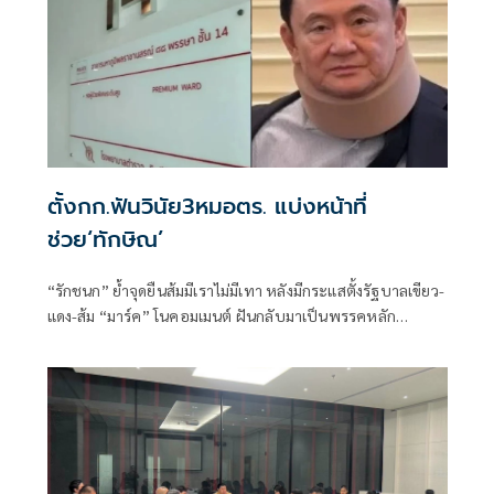
ตั้งกก.ฟันวินัย3หมอตร. แบ่งหน้าที่
ช่วย‘ทักษิณ’
“รักชนก” ย้ำจุดยืนส้มมีเราไม่มีเทา หลังมีกระแสตั้งรัฐบาลเขียว-
แดง-ส้ม “มาร์ค” โนคอมเมนต์ ฝันกลับมาเป็นพรรคหลัก
“ผบ.ตร.” ตั้งกรรมการสอบ