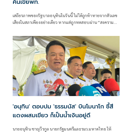
คืนเขี่ยพท.
เสถียรภาพของรัฐบาลอนุทินในวันนี้ ไม่ได้ถูกท้าทายจากตัวเลข
เสียงในสภาเพียงอย่างเดียว หากแต่ถูกทดสอบผ่าน “สงคราม
ข่าวลือ” และความพยายามสร้างภาพความแตกแยกภายในเครือ
ข่ายอำนาจของพรรคภูมิใจไทย
'อนุทิน' ตอบปม 'ธรรมนัส' บินโมนาโก ชี้สี
แดงผสมเขียว ก็เป็นน้ำเงินอยู่ดี
นายอนุทิน ชาญวีรกูล นายกรัฐมนตรีและรมว.มหาดไทย ให้