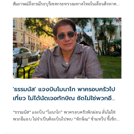
สัมภาษณ์ถึงกรณีระบุรีเซตกระทรวงมหาดไทยในเดือนสิงหาคม
จะเริ่มต้น ด้วยการโยกย้ายใช่หรือไม่ ว่า
'ธรรมนัส' แจงบินโมนาโก พาครอบครัวไป
เที่ยว ไม่ได้นัดเจอทักษิณ ซัดไม่ใช่พวกอี
แอบ
“ธรรมนัส” แจงบิน “โมนาโก” พาครอบครัวพักผ่อน ลั่นไม่ใช่
พวกอีแอบ ไม่จำเป็นต้องบินไปพบ “ทักษิณ” ข้ามทวีป ชี้เช็ก
เส้นทางบินก็รู้ความจริง พร้อมติด #ไม่มีปฏิญญาMonaco