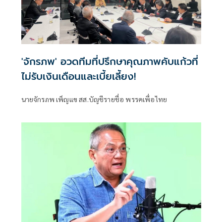
'จักรภพ' อวดทีมที่ปรึกษาคุณภาพคับแก้วที่
ไม่รับเงินเดือนและเบี้ยเลี้ยง!
นายจักรภพ เพ็ญแข สส.บัญชีรายชื่อ พรรคเพื่อไทย