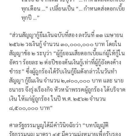
ทุกเดือน …” เปลี่ยนเป็น “… กำหนดส่งดอกเบี้ย
ทุกปี …”
“ส่วนสัญญากู้ยืมเงินฉบับที่สอง ลงวันที่ ๑๑ เมษายน
๒๕๖๒ วงเงินกู้ จำนวน ๓๐,๐๐๐,๐๐๐ บาท โดยใน
สัญญาข้อ ๒ ระบุว่า “ผู้กู้ยอมเสียดอกเบี้ยแก่ผู้ให้กู้ใน
อัตรา ร้อยละ ๒ ต่อปีของต้นเงินกู้เท่าที่ผู้กู้ยังคงค้าง
ชำระ” ซึ่งผู้ถูกร้องได้รับเงินกู้ยืมดังกล่าวในวันทำ
สัญญา กู้ยืมเงิน จำนวน ๒,๗๐๐,๐๐๐ บาท และ นาย
ธนาธร จึงรุ่งเรืองกิจ หัวหน้าพรรคผู้ถูกร้อง ได้บริจาค
เงิน ให้แก่ผู้ถูกร้อง ในปี พ.ศ. ๒๕๖๒ จำนวน
๘,๕๐๐,๐๐๐ บาท”
ศาลรัฐธรรมนูญได้มีคำวินิจฉัยว่า “บทบัญญัติ
รัฐธรรมนูญ มาตรา ๔๕ มีความมุ่งหมายเพื่อรับรอง