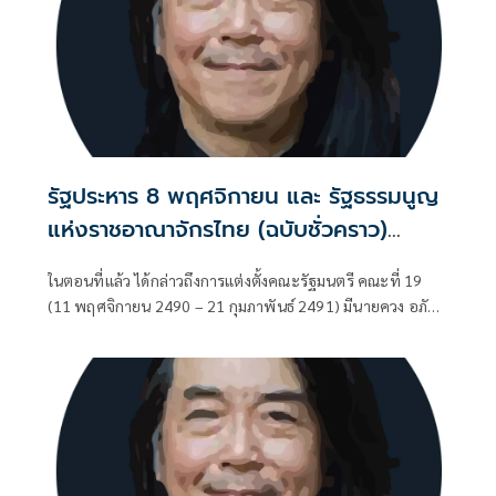
รัฐประหาร 8 พฤศจิกายน และ รัฐธรรมนูญ
แห่งราชอาณาจักรไทย (ฉบับชั่วคราว)
พุทธศักราช 2490 (ตอนที่ 16): จอมพล ป.
ในตอนที่แล้ว ได้กล่าวถึงการแต่งตั้งคณะรัฐมนตรี คณะที่ 19
สาบานว่าทำรัฐประหาร ไม่ได้หวังตำแหน่ง
(11 พฤศจิกายน 2490 – 21 กุมภาพันธ์ 2491) มีนายควง อภัย
ใดๆ
วงศ์ เป็นนายกรัฐมนตรี ประกาศพระบรมราชโองการ