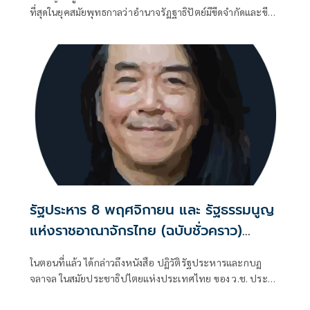
ขีดจำกัดของอำนาจรัฐเหนือแรงงานและ
ที่สุดในยุคสมัยพุทธกาลว่าอำนาจรัฏฐาธิปัตย์มีขีดจำกัดและขีด
ทรัพย์สิน
จำกัดนั้นอยู่ที่พรมแดนระหว่างร่างกายและจิตใจของพลเมือง
รัฐประหาร 8 พฤศจิกายน และ รัฐธรรมนูญ
แห่งราชอาณาจักรไทย (ฉบับชั่วคราว)
พุทธศักราช 2490 (ตอนที่ 17): พระราช
ในตอนที่แล้ว ได้กล่าวถึงหนังสือ ปฏิวัติรัฐประหารและกบฏ
หัตถเลขาในหลวงรัชกาลที่ 9 สนับสนุน
จลาจล ในสมัยประชาธิปไตยแห่งประเทศไทย ของ ว.ช. ประสัง
รัฐประหารของจอมพล ป. จริงหรือมั่ว ?
สิต ที่ติพิมพ์เผยแพร่ในปี พ.ศ. 2492