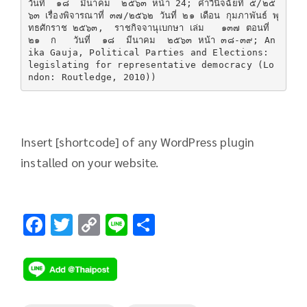
วันที่  ๑๘  มีนาคม  ๒๕๖๓ หน้า 24; คำวินิจฉัยที่ ๕/๒๕
๖๓ เรื่องพิจารณาที่ ๓๗/๒๕๖๒ วันที่ ๒๑ เดือน กุมภาพันธ์ พุ
ทธศักราช ๒๕๖๓,  ราชกิจจานุเบกษา เล่ม   ๑๓๗ ตอนที่  
๒๑  ก   วันที่  ๑๘  มีนาคม  ๒๕๖๓ หน้า ๓๘-๓๙; An
ika Gauja, Political Parties and Elections: 
legislating for representative democracy (Lo
ndon: Routledge, 2010))
Insert [shortcode] of any WordPress plugin
installed on your website.
F
T
C
Li
S
ac
wi
o
n
h
e
tt
p
e
ar
b
er
y
e