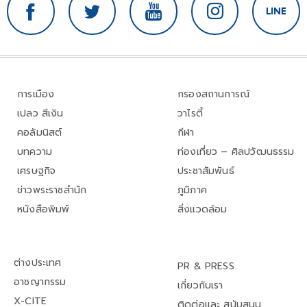
การเมือง
กรองสถานการณ์
เปลว สีเงิน
วาไรตี้
คอลัมนิสต์
กีฬา
บทความ
ท่องเที่ยว – ศิลปวัฒนธรรม
เศรษฐกิจ
ประชาสัมพันธ์
ข่าวพระราชสำนัก
ภูมิภาค
หนังสือพิมพ์
สิ่งแวดล้อม
ต่างประเทศ
PR & PRESS
อาชญากรรม
เกี่ยวกับเรา
X-CITE
ติดต่อและ สนับสนุน