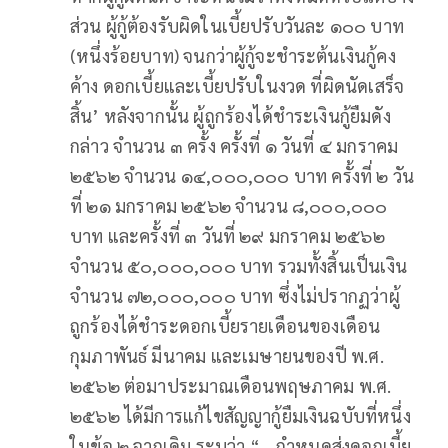
ส่วน ผู้กู้ต้องรับผิดในเบี้ยปรับวันละ ๑๐๐ บาท
(หนึ่งร้อยบาท) จนกว่าผู้กู้จะชำระต้นเงินกู้คง
ค้าง ดอกเบี้ยและเบี้ยปรับในงวด ที่ผิดนัดเสร็จ
สิ้น’ หลังจากนั้น ผู้ถูกร้องได้ชำระเงินกู้ยืมดัง
กล่าว จำนวน ๓ ครั้ง ครั้งที่ ๑ วันที่ ๔ มกราคม
๒๕๖๒ จำนวน ๑๔,๐๐๐,๐๐๐ บาท ครั้งที่ ๒ วัน
ที่ ๒๑ มกราคม ๒๕๖๒ จำนวน ๘,๐๐๐,๐๐๐
บาท และครั้งที่ ๓ วันที่ ๒๙ มกราคม ๒๕๖๒
จำนวน ๕๐,๐๐๐,๐๐๐ บาท รวมทั้งสิ้นเป็นเงิน
จำนวน ๗๒,๐๐๐,๐๐๐ บาท ซึ่งไม่ปรากฏว่าผู้
ถูกร้องได้ชำระดอกเบี้ยรายเดือนของเดือน
กุมภาพันธ์ มีนาคม และเมษายนของปี พ.ศ.
๒๕๖๒ ต่อมาประมาณเดือนพฤษภาคม พ.ศ.
๒๕๖๒ ได้มีการแก้ไขสัญญากู้ยืมเงินฉบับที่หนึ่ง
ในข้อ ๒ จากเดิม ระบุว่า “… กำหนดส่งดอกเบี้ย