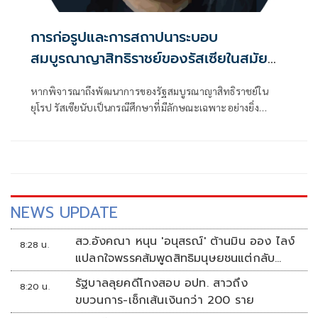
การก่อรูปและการสถาปนาระบอบ
สมบูรณาญาสิทธิราชย์ของรัสเซียในสมัย
พระเจ้าซาร์ปีเตอร์มหาราช (ตอนที่ 2)
หากพิจารณาถึงพัฒนาการของรัฐสมบูรณาญาสิทธิราชย์ใน
ยุโรป รัสเซียนับเป็นกรณีศึกษาที่มีลักษณะเฉพาะอย่างยิ่ง
เนื่องจากพัฒนาการของรัฐรัสเซียมิได้เกิดจากการเติบโต
NEWS UPDATE
สว.อังคณา หนุน 'อนุสรณ์' ต้านมิน ออง ไลง์
8:28 น.
แปลกใจพรรคส้มพูดสิทธิมนุษยชนแต่กลับ
เงียบ
รัฐบาลลุยคดีโกงสอบ อปท. สาวถึง
8:20 น.
ขบวนการ-เช็กเส้นเงินกว่า 200 ราย