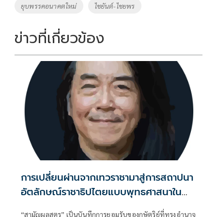
o
Li
Tags
ยุบพรรคอนาคตใหม่
ไชยันต์-ไชยพร
o
n
k
k
ข่าวที่เกี่ยวข้อง
การเปลี่ยนผ่านจากเทวราชามาสู่การสถาปนา
อัตลักษณ์ราชาธิปไตยแบบพุทธศาสนาใน
พระไตรปิฏก : สามัญผลสูตรในฐานะทฤษฎี
“สามัญผลสูตร” เป็นบันทึกการยอมรับของกษัตริย์ที่ทรงอำนาจ