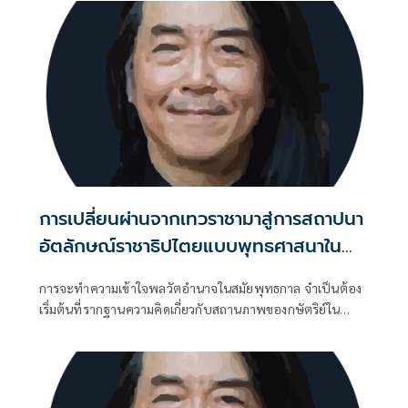
การเปลี่ยนผ่านจากเทวราชามาสู่การสถาปนา
อัตลักษณ์ราชาธิปไตยแบบพุทธศาสนาใน
พระไตรปิฏก
การจะทำความเข้าใจพลวัตอำนาจในสมัยพุทธกาล จำเป็นต้อง
เริ่มต้นที่รากฐานความคิดเกี่ยวกับสถานภาพของกษัตริย์ใน
อุดมการณ์พราหมณ์ดั้งเดิม