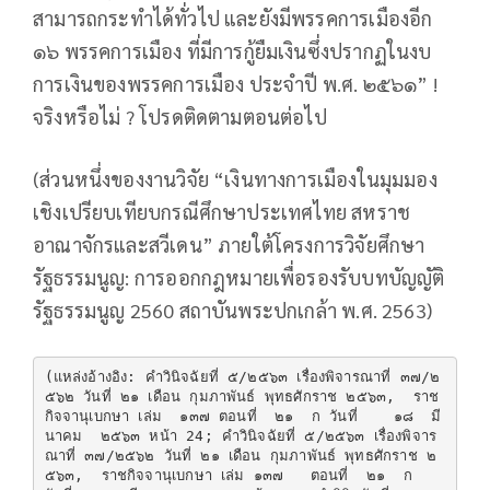
สามารถกระทำได้ทั่วไป และยังมีพรรคการเมืองอีก
๑๖ พรรคการเมือง ที่มีการกู้ยืมเงินซึ่งปรากฏในงบ
การเงินของพรรคการเมือง ประจำปี พ.ศ. ๒๕๖๑” !
จริงหรือไม่ ? โปรดติดตามตอนต่อไป
(ส่วนหนึ่งของงานวิจัย “เงินทางการเมืองในมุมมอง
เชิงเปรียบเทียบกรณีศึกษาประเทศไทย สหราช
อาณาจักรและสวีเดน” ภายใต้โครงการวิจัยศึกษา
รัฐธรรมนูญ: การออกกฎหมายเพื่อรองรับบทบัญญัติ
รัฐธรรมนูญ 2560 สถาบันพระปกเกล้า พ.ศ. 2563)
(แหล่งอ้างอิง: คำวินิจฉัยที่ ๕/๒๕๖๓ เรื่องพิจารณาที่ ๓๗/๒
๕๖๒ วันที่ ๒๑ เดือน กุมภาพันธ์ พุทธศักราช ๒๕๖๓,  ราช
กิจจานุเบกษา เล่ม  ๑๓๗ ตอนที่  ๒๑  ก วันที่    ๑๘  มี
นาคม  ๒๕๖๓ หน้า 24; คำวินิจฉัยที่ ๕/๒๕๖๓ เรื่องพิจาร
ณาที่ ๓๗/๒๕๖๒ วันที่ ๒๑ เดือน กุมภาพันธ์ พุทธศักราช ๒
๕๖๓,  ราชกิจจานุเบกษา เล่ม ๑๓๗   ตอนที่  ๒๑  ก   