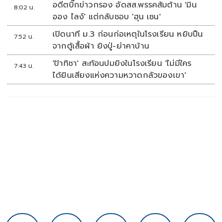
อดีตบิ๊กข่าวกรอง อัดสส.พรรคส้มต้าน 'มิน
8:02 น.
ออง ไลง์' แต่กลับชอบ 'ฮุน เซน'
เปิดนาที ม.3 ก่อนก่อเหตุในโรงเรียน หยิบปืน
7:52 น.
จากตู้เสื้อผ้า ยิงปู่-ย่าคาบ้าน
'ป้าทิชา' สะท้อนปมยิงในโรงเรียน 'ไม่มีใคร
7:43 น.
ได้ยินเสียงแห่งความหวาดกลัวของเขา'