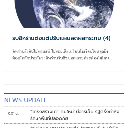
รบอิหร่านต่อแต่ปรับแผนลดผลกระทบ (4)
อิหร่านยังยันไม่ยอมแพ้ ไม่ยอมเสียเปรียบในเงื่อนไขหยุดยิง
ต้องมีหลักประกันว่าอิหร่านกับฮิซบอลเลาะห์จะต้องไม่โดน
โจมตีอีก และต้องยกเลิกมาตรการคว่ำบาตรทั้งหมด
NEWS UPDATE
“โครงสร้างเก่า-คนใหม่”บีอาร์เอ็น รัฐตรึงกำลัง
0:01 น.
รักษาพื้นที่ปลอดภัย