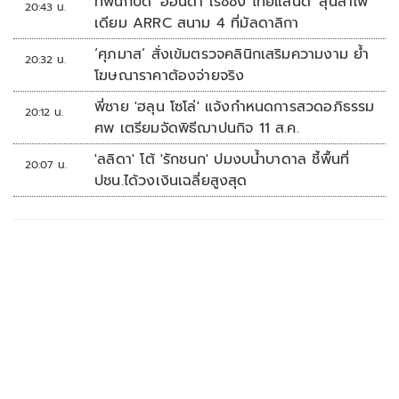
ทัพนักบิด 'ฮอนด้า เรซซิ่ง ไทยแลนด์' ลุ้นล่าโพ
20:43 น.
เดียม ARRC สนาม 4 ที่มัลดาลิกา
‘ศุภมาส’ สั่งเข้มตรวจคลินิกเสริมความงาม ย้ำ
20:32 น.
โฆษณาราคาต้องจ่ายจริง
พี่ชาย 'ฮลุน โซโล่' แจ้งกำหนดการสวดอภิธรรม
20:12 น.
ศพ เตรียมจัดพิธีฌาปนกิจ 11 ส.ค.
'ลลิดา' โต้ 'รักชนก' ปมงบน้ำบาดาล ชี้พื้นที่
20:07 น.
ปชน.ได้วงเงินเฉลี่ยสูงสุด