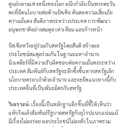
ศูนย์กลางแห่งหนึ่งของโลก ผนึกกำลังเป็นพวกตะวัน
ตกที่ยึดนโยบายต่อต้านรัสเซีย ต้นตอความเสี่ยงภัย
ความมั่นคง สันติภาพระหว่างประเทศ การพัฒนา
มนุษยชาติอย่างสมดุล เท่าเทียม และก้าวหน้า
รัสเซียหวังอยู่ร่วมกับสหรัฐโดยสันติ สร้างผล
ประโยชน์สมดุลร่วมกัน ในฐานะมหาอำนาจ
นิวเคลียร์ที่มีความรับผิดชอบต่อความมั่นคงระหว่าง
ประเทศ สัมพันธ์กับสหรัฐจะลึกซึ้งขึ้นหากสหรัฐเลิก
นโยบายครอบงำด้วยอำนาจ และจะยึดแนวทางนี้กับ
ประเทศอื่นที่เป็นพันธมิตรกับสหรัฐ
วิเคราะห์:
เรื่องนี้เป็นหลักฐานอีกชิ้นที่ชี้ให้เห็นว่า
แท้จริงแล้วสัมพันธ์รัฐบาลสหรัฐกับยุโรปแนบแน่นแม้
มีเรื่องไม่ลงรอย ผลประโยชน์ไม่ลงตัว ในภาพรวม