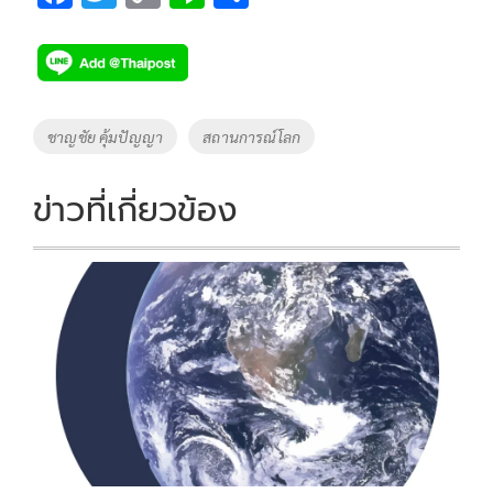
ac
wi
o
n
h
e
tt
p
e
ar
b
er
y
e
o
Li
Tags
ชาญชัย คุ้มปัญญา
สถานการณ์โลก
o
n
k
k
ข่าวที่เกี่ยวข้อง