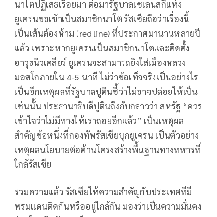
นาโตปฏิเสธเรื่อยมา ต่อมารัฐบาลเซเลนสกีแห่ง
ยูเครนขอเข้าเป็นสมาชิกนาโต รัสเซียถือว่าเรื่องนี้
เป็นเส้นต้องห้าม (red line) ที่ประกาศมานานหลายปี
แล้ว เพราะหากยูเครนเป็นสมาชิกนาโตและติดตั้ง
อาวุธนิวเคลียร์ ยูเครนจะสามารถยิงใส่เมืองหลวง
มอสโกภายใน 4-5 นาที ไม่ว่าข้อเท็จจริงเป็นอย่างไร
เป็นอีกเหตุผลที่รัฐบาลปูตินชี้ว่าไม่อาจปล่อยให้เป็น
เช่นนั้น ประธานาธิบดีปูตินถึงกับกล่าวว่า สหรัฐ “ควร
เข้าใจว่าไม่มีทางให้เราถอยอีกแล้ว” เป็นเหตุผล
สำคัญข้อหนึ่งที่กองทัพรัสเซียบุกยูเครน เป็นตัวอย่าง
เหตุผลนโยบายต่อต้านโครงสร้างพื้นฐานทางทหารที่
ใกล้รัสเซีย
รวมความแล้ว รัสเซียให้ความสำคัญกับประเทศที่มี
พรมแดนติดกันหรืออยู่ใกล้กัน มองว่าเป็นความมั่นคง