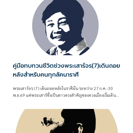
คู่มือทบทวนชีวิตช่วงพระเสาร์จร(7)เดินถอย
หลังสำหรับคนทุกลัคนาราศี
พระเสาร์จร (7) เดินถอยหลังในราศีมีน ระหว่าง 27 ก.ค.-30
พ.ย.69 แค่พระเสาร์ซึ่งเป็นดาวดวงสำคัญของดวงเมืองเริ่มเดิน
ถอยหลังในราศีมีนตั้งแต่ 27 กรกฎาคม 2569 อาการก็เริ่มส่ง
สัญญาณจะเปลี่ยนแปลงใหญ่ในนโยบายสำคัญของรัฐบาล