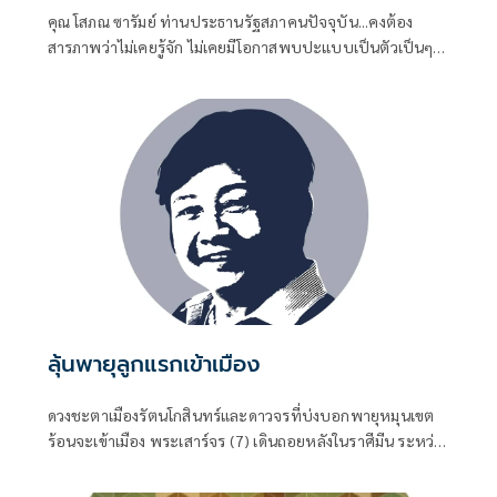
คุณ โสภณ ซารัมย์ ท่านประธานรัฐสภาคนปัจจุบัน...คงต้อง
สารภาพว่าไม่เคยรู้จัก ไม่เคยมีโอกาสพบปะแบบเป็นตัวเป็นๆ
แม้ว่าท่านคงต้องคลุกคลีกับชีวิตทางการเมืองจนบารมีแก่กล้า
พอที่จะดำรงตำแหน่ง
ลุ้นพายุลูกแรกเข้าเมือง
ดวงชะตาเมืองรัตนโกสินทร์และดาวจรที่บ่งบอกพายุหมุนเขต
ร้อนจะเข้าเมือง พระเสาร์จร (7) เดินถอยหลังในราศีมีน ระหว่าง
27 ก.ค.-30 พ.ย.69 พฤหัสบดีจร (5) เดินในราศีกรกฎ ระหว่าง 1
มิ.ย.-19 ต.ค.69