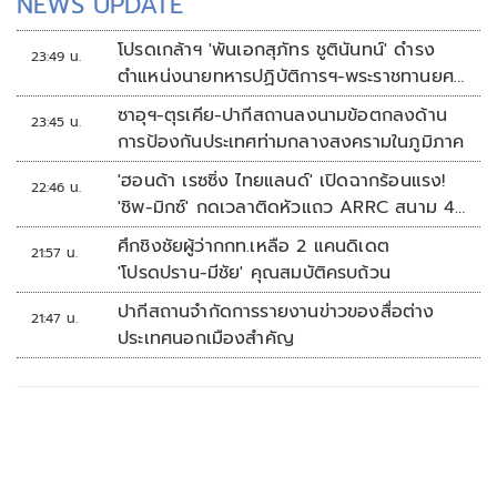
NEWS UPDATE
โปรดเกล้าฯ 'พันเอกสุภัทร ชูตินันทน์' ดำรง
23:49 น.
ตำแหน่งนายทหารปฏิบัติการฯ-พระราชทานยศ
'พลตรี'
ซาอุฯ-ตุรเคีย-ปากีสถานลงนามข้อตกลงด้าน
23:45 น.
การป้องกันประเทศท่ามกลางสงครามในภูมิภาค
'ฮอนด้า เรซซิ่ง ไทยแลนด์' เปิดฉากร้อนแรง!
22:46 น.
'ชิพ-มิกซ์' กดเวลาติดหัวแถว ARRC สนาม 4
ที่มัลดาลิกา
ศึกชิงชัยผู้ว่ากกท.เหลือ 2 แคนดิเดต
21:57 น.
'โปรดปราน-มีชัย' คุณสมบัติครบถ้วน
ปากีสถานจำกัดการรายงานข่าวของสื่อต่าง
21:47 น.
ประเทศนอกเมืองสำคัญ