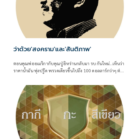
ว่าด้วย'สงคราม'และ'สันติภาพ'
ตอนคุณพ่ออเมริกากับคุณปู่อิหร่านกลับมา รบ กันใหม่...เห็นว่า
ราคาน้ำมัน พุ่งปรู๊ด พรวดเดียวขึ้นไปถึง 100 ดอลลาร์กว่าๆ ต่อ
บาร์เรล ทั้ง Brent ทะเลเหนือ และ WTI เท็กซัสของอเมริกา