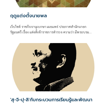
ฤดูแต่งตั้งนายพล
เว็บไซต์ ราชกิจจานุเบกษา เผยแพร่ ประกาศสำนักนายก
รัฐมนตรี เรื่อง แต่งตั้งข้าราชการตำรวจ ความว่า มีพระบรม
ราชโองการโปรดเกล้าโปรดกระหม่อมให้ พล.ต.อ.สำราญ นวล
มา
'สุ-จิ-ปุ-ลิ'กับกระบวนการเรียนรู้และพัฒนา