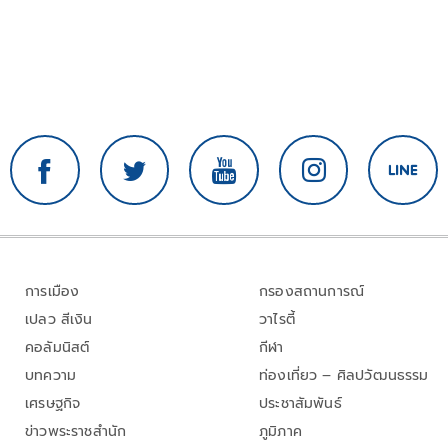
การเมือง
กรองสถานการณ์
เปลว สีเงิน
วาไรตี้
คอลัมนิสต์
กีฬา
บทความ
ท่องเที่ยว – ศิลปวัฒนธรรม
เศรษฐกิจ
ประชาสัมพันธ์
ข่าวพระราชสำนัก
ภูมิภาค