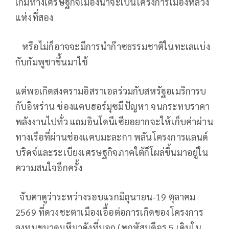
เกมทางเศรษฐกิจเมืองน่าจะเป็นโครงการเมืองหลวง
แห่งที่สอง
หรือไม่ก็อาจจะมีการนำก๊าซธรรมชาติในทะเลแบ่ง
กับกัมพูชาขึ้นมาใช้
แต่พอเกิดสงครามอิสราเอลร่วมกับสหรัฐอเมริการบ
กับอิหร่าน ช่องแคบฮอร์มุซมีปัญหา จนกระทบราคา
พลังงานไปทั่ว แถมอินโดนีเซียอยากจะให้เก็บค่าผ่าน
ทางเรือที่ผ่านช่องแคบมะละกา พลันโครงการแลนด์
บริดจ์และระเบียงเศรษฐกิจภาคใต้ก็โผล่ขึ้นมาอยู่ใน
ความสนใจอีกครั้ง
จับตาดูว่าระหว่างรอบแรกมิถุนายน-19 ตุลาคม
2569 ที่ดวงชะตาเมืองเอื้อต่อการเกิดของโครงการ
ลงทุนขนาดมหึมาดังที่บอก (พฤหัสบดีจร 5 เดินใน