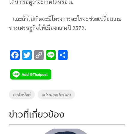
ใต้นี้ ก็รอดูว่าจะเกิดได้หรือไม่
และถ้าไม่เกิดจะมีโครงการอะไรจะช่วยเปลี่ยนเกม
ทางเศรษฐกิจให้เมืองกลางปี 2572.
F
T
C
Li
S
ac
wi
o
n
h
e
tt
p
e
ar
b
er
y
e
o
Li
Tags
คอลัมนิสต์
แม่หมอสมัครเล่น
o
n
k
k
ข่าวที่เกี่ยวข้อง