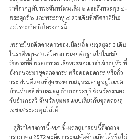
ราศีกรกฎทับพระจันทร์ดวงเดิม ๒ และถึงพระพุธ ๔-
พระศุกร์ ๖ และพระราหู ๘ ดวงเดิมที่สถิตราศีมีน)
อะไรจะเกิดกับโครงการนี้
เพราะในอดีตดวงดาวของเมืองเอื้อ (มฤตยูจร 0 เดิน
ในราศีพฤษภ) แต่โครงการเคยพับฐานไปในสมัย
รัชกาลที่สี่ พระบาทสมเด็จพระจอมเกล้าเจ้าอยู่หัว ที่
อังกฤษจะมาขุดคลองกระ หรือคอคอดกระ หรือกิ่ว
กระ ส่วนที่แคบที่สุดของคาบสมุทรมลายู อยู่ในเขต
บ้านทับหลี ตำบลมะมุ อำเภอกระบุรี จังหวัดระนอง
กับอำเภอสวี จังหวัดชุมพร แบบเดียวกับขุดคลองสุ
เอซแต่ระดมทุนไม่ได้
ดูสิว่าโครงการนี้-พ.ศ.นี้-มฤตยูมารอบนี้ถึงกลาง
กรกฎาคม 2572 จะตีฝ่ากระแสคัดค้านเกิดได้หรือไม่