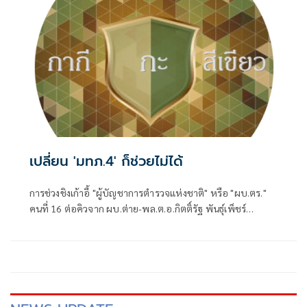
เปลี่ยน 'มทภ.4' ก็ช่วยไม่ได้
การช่วงชิงเก้าอี้ "ผู้บัญชาการตำรวจแห่งชาติ" หรือ "ผบ.ตร."
คนที่ 16 ต่อคิวจาก ผบ.ต่าย-พล.ต.อ.กิตติ์รัฐ พันธุ์เพ็ชร์
ผบ.ตร.ที่จะเกษียณอายุราชการวันที่ 30 ก.ย. 2569 แม้จะถูกจุด
ประเด็นให้มีคู่เทียบให้น่าตื่นเต้น