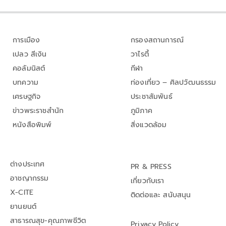
การเมือง
กรองสถานการณ์
เปลว สีเงิน
วาไรตี้
คอลัมนิสต์
กีฬา
บทความ
ท่องเที่ยว – ศิลปวัฒนธรรม
เศรษฐกิจ
ประชาสัมพันธ์
ข่าวพระราชสำนัก
ภูมิภาค
หนังสือพิมพ์
สิ่งแวดล้อม
ต่างประเทศ
PR & PRESS
อาชญากรรม
เกี่ยวกับเรา
X-CITE
ติดต่อและ สนับสนุน
ยานยนต์
สาธารณสุข-คุณภาพชีวิต
Privacy Policy