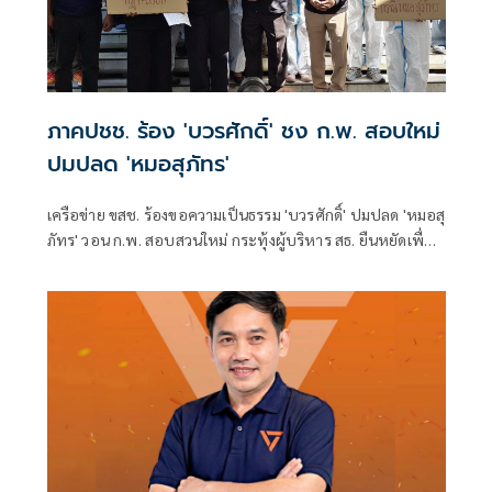
ภาคปชช. ร้อง 'บวรศักดิ์' ชง ก.พ. สอบใหม่
ปมปลด 'หมอสุภัทร'
เครือข่าย ขสช. ร้องขอความเป็นธรรม 'บวรศักดิ์' ปมปลด 'หมอสุ
ภัทร' วอน ก.พ. สอบสวนใหม่ กระทุ้งผู้บริหาร สธ. ยืนหยัดเพื่อ
ความถูกต้อง