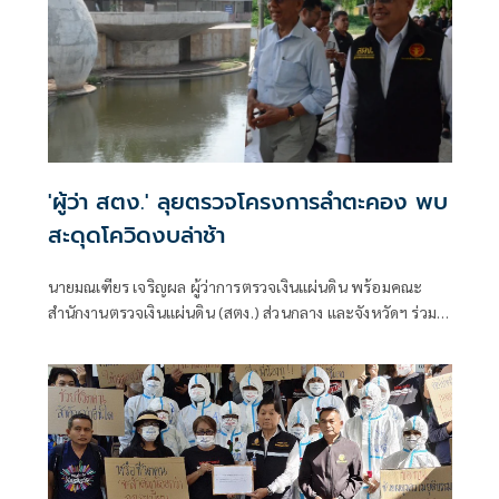
'ผู้ว่า สตง.' ลุยตรวจโครงการลำตะคอง พบ
สะดุดโควิดงบล่าช้า
นายมณเฑียร เจริญผล ผู้ว่าการตรวจเงินแผ่นดิน พร้อมคณะ
สำนักงานตรวจเงินแผ่นดิน (สตง.) ส่วนกลาง และจังหวัดฯ ร่วม
กันลงพื้นที่ตรวจความคืบหน้าของโครงการพัฒนาและปรับปรุง
ภูมิทัศน์ลำตะคอง