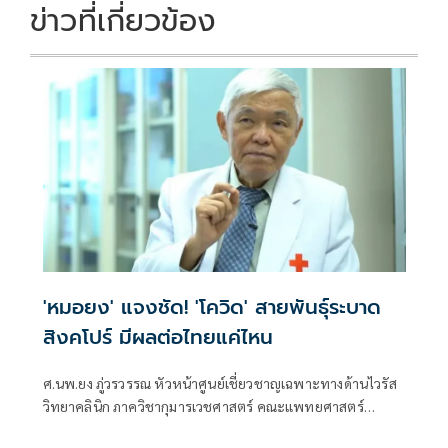
k
k
ข่าวที่เกี่ยวข้อง
'หมอยง' แจงชัด! 'โควิด' สายพันธุ์ระบาด
สิงคโปร์ มีผลต่อไทยแค่ไหน
ศ.นพ.ยง ภู่วรวรรณ หัวหน้าศูนย์เชี่ยวชาญเฉพาะทางด้านไวรัส
วิทยาคลินิก ภาควิชากุมารเวชศาสตร์ คณะแพทยศาสตร์
จุฬาลงกรณ์มหาวิทยาลัย