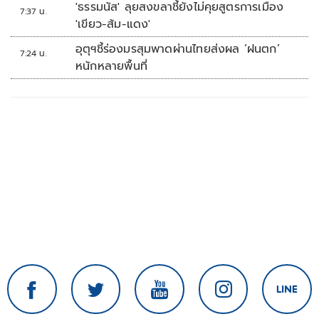
'ธรรมนัส' ลุยสงขลาชี้ยังไม่คุยสูตรการเมือง
7:37 น.
'เขียว-ส้ม-แดง'
อุตุฯชี้ร่องมรสุมพาดผ่านไทยส่งผล ‘ฝนตก’
7:24 น.
หนักหลายพื้นที่