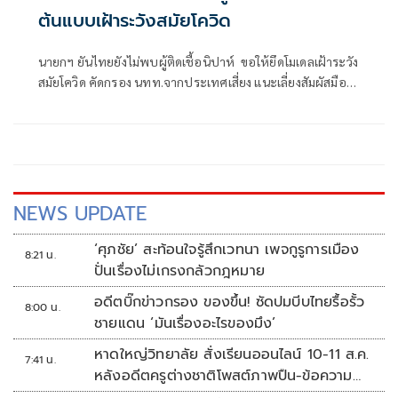
ต้นแบบเฝ้าระวังสมัยโควิด
นายกฯ ยันไทยยังไม่พบผู้ติดเชื้อนิปาห์ ขอให้ยึดโมเดลเฝ้าระวัง
สมัยโควิด คัดกรอง นทท.จากประเทศเสี่ยง แนะเลี่ยงสัมผัสมือ
กินร้อน-ช้อนกลาง-ล้างมือ สั่งสธ. แถลงหวั่นปชช.วิตก ชี้ติดต่อ
จากสารคัดหลั่งไม่ฟุ้งในอากาศ
NEWS UPDATE
‘ศุภชัย’ สะท้อนใจรู้สึกเวทนา เพจกูรูการเมือง
8:21 น.
ปั่นเรื่องไม่เกรงกลัวกฎหมาย
อดีตบิ๊กข่าวกรอง ของขึ้น! ซัดปมบีบไทยรื้อรั้ว
8:00 น.
ชายแดน ‘มันเรื่องอะไรของมึง’
หาดใหญ่วิทยาลัย สั่งเรียนออนไลน์ 10-11 ส.ค.
7:41 น.
หลังอดีตครูต่างชาติโพสต์ภาพปืน-ข้อความ
ข่มขู่