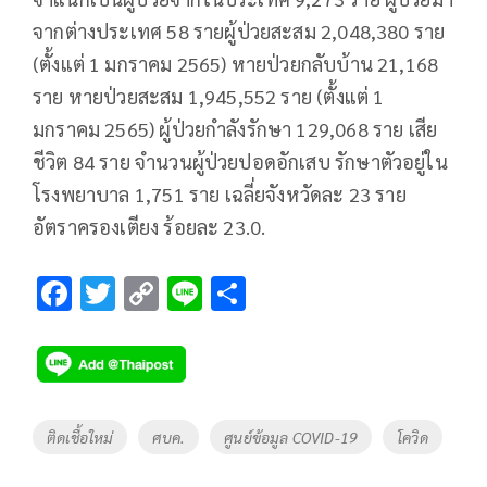
จากต่างประเทศ 58 รายผู้ป่วยสะสม 2,048,380 ราย
(ตั้งแต่ 1 มกราคม 2565) หายป่วยกลับบ้าน 21,168
ราย หายป่วยสะสม 1,945,552 ราย (ตั้งแต่ 1
มกราคม 2565) ผู้ป่วยกำลังรักษา 129,068 ราย เสีย
ชีวิต 84 ราย จำนวนผู้ป่วยปอดอักเสบ รักษาตัวอยู่ใน
โรงพยาบาล 1,751 ราย เฉลี่ยจังหวัดละ 23 ราย
อัตราครองเตียง ร้อยละ 23.0.
F
T
C
Li
S
ac
wi
o
n
h
e
tt
p
e
ar
b
er
y
e
o
Li
Tags
ติดเชื้อใหม่
ศบค.
ศูนย์ข้อมูล COVID-19
โควิด
o
n