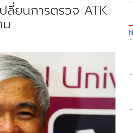
เปลี่ยนการตรวจ ATK
าม
N