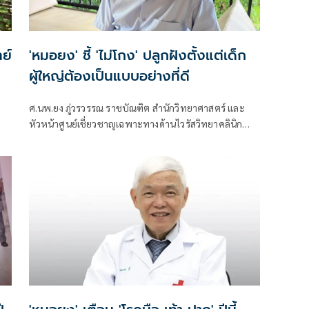
ย์
'หมอยง' ชี้ 'ไม่โกง' ปลูกฝังตั้งแต่เด็ก
ผู้ใหญ่ต้องเป็นแบบอย่างที่ดี
ศ.นพ.ยง ภู่วรวรรณ ราชบัณฑิต สำนักวิทยาศาสตร์ และ
หัวหน้าศูนย์เชี่ยวชาญเฉพาะทางด้านไวรัสวิทยาคลินิก
คณะแพทยศาสตร์ จุฬาลงกรณ์มหาวิทยาลัย โพสต์ข้อ
ความผ่านเฟซบุ๊กว่า ความซื่อสัตย์ ไม่คดโกงต้องปลูกฝัง
ตั้งแต่ยังเด็ก