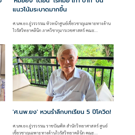
ี
'หมอยง' เตือน 'โรคมือ เท้า ปาก' ปีนี้
แนวโน้มระบาดมากขึ้น
ศ.นพ.ยง ภู่วรวรรณ หัวหน้าศูนย์เชี่ยวชาญเฉพาะทางด้าน
ไวรัสวิทยาคลินิก ภาควิชากุมารเวชศาสตร์ คณะ
ี่
แพทยศาสตร์ จุฬาลงกรณ์มหาวิทยาลัย
'ศ.นพ.ยง' หวนรำลึกบทเรียน 5 ปีโควิด!
ศ.นพ.ยง ภู่วรวรรณ ราชบัณฑิต สำนักวิทยาศาสตร์ ศูนย์
เชี่ยวชาญเฉพาะทางด้านไวรัสวิทยาคลินิก คณะ