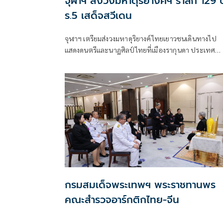
จุฬาฯ ส่งวงมหาดุริยางค์ฯ รำลึก 129 ป
ร.5 เสด็จสวีเดน
จุฬาฯ เตรียมส่งวงมหาดุริยางค์ไทยเยาวชนเดินทางไป
แสดงดนตรีและนาฏศิลป์ไทยที่เมืองรากุนดา ประเทศ
สวีเดน ร่วมงานรำลึก 129 ปี ร.5 เสด็จประพาสสวีเดน วันท
19 ก.ค. 25
กรมสมเด็จพระเทพฯ พระราชทานพร
คณะสำรวจอาร์กติกไทย-จีน