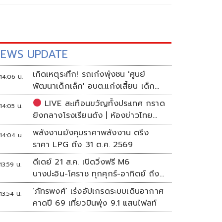
EWS UPDATE
เกิดเหตุระทึก! รถเก๋งพุ่งชน 'ศูนย์
14:06 น.
พัฒนาเด็กเล็ก' อบต.แก่งเสี้ยน เด็ก
เจ็บกว่า 10 ราย
LIVE สะเทือนขวัญทั้งประเทศ กราด
14:05 น.
ยิงกลางโรงเรียนดัง | ห้องข่าวไทย
โพสต์
พลังงานยังคุมราคาพลังงาน ตรึง
14:04 น.
ราคา LPG ถึง 31 ต.ค. 2569
ดีเดย์ 21 ส.ค. เปิดวิ่งฟรี M6
13:59 น.
บางปะอิน-โคราช ทุกศุกร์-อาทิตย์ ถึง
สิ้นปี 69
‘ภัทรพงศ์’ เร่งอัปเกรดระบบเดินอากาศ
13:54 น.
คาดปี 69 เที่ยวบินพุ่ง 9.1 แสนไฟลท์