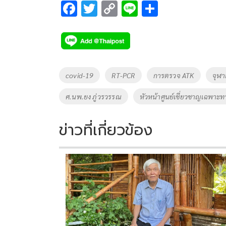
F
T
C
Li
S
ac
wi
o
n
h
e
tt
p
e
ar
b
er
y
e
o
Li
Tags
covid-19
RT-PCR
การตรวจ ATK
จุฬา
o
n
ศ.นพ.ยง ภู่วรวรรณ
หัวหน้าศูนย์เชี่ยวชาญเฉพาะท
k
k
ข่าวที่เกี่ยวข้อง