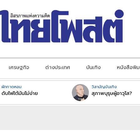
เศรษฐกิจ
ต่างประเทศ
บันเทิง
หนังสือพิม
ผักกาดหอม
วิสามัญบันเทิง
ดับไฟใต้มันไม่ง่าย
สุภาพบุรุษผู้อาวุโส?