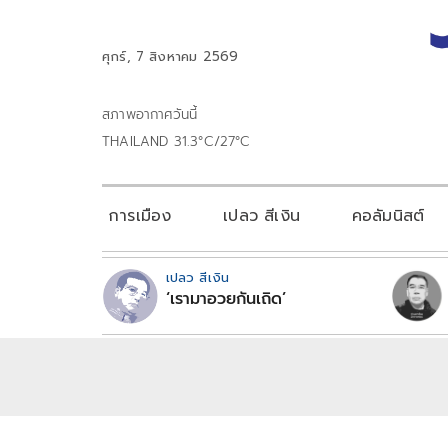
ศุกร์, 7 สิงหาคม 2569
สภาพอากาศวันนี้
THAILAND 31.3°C/27°C
การเมือง
เปลว สีเงิน
คอลัมนิสต์
เปลว สีเงิน
‘เรามาอวยกันเถิด’