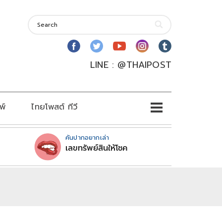
LINE : @THAIPOST
พ์
ไทยโพสต์ ทีวี
คันปากอยากเล่า
เลขทรัพย์สินให้โชค