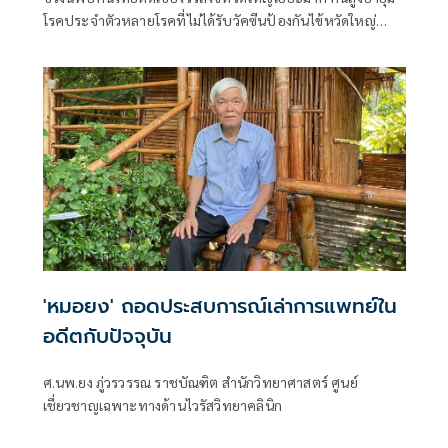
โรคประจำตัวหลายโรคที่ไม่ได้รับวัคซีนป้องกันไข้หวัดใหญ่
เวลาติดเชื้อ บางคนอาการหนัก
'หมอยง' ถอดประสบการณ์เล่าการแพทย์ใน
อดีตกับปัจจุบัน
ศ.นพ.ยง ภู่วรวรรณ ราชบัณฑิต สำนักวิทยาศาสตร์ ศูนย์
เชี่ยวชาญเฉพาะทางด้านไวรัสวิทยาคลินิก