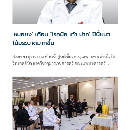
'หมอยง' เตือน 'โรคมือ เท้า ปาก' ปีนี้แนว
โน้มระบาดมากขึ้น
ศ.นพ.ยง ภู่วรวรรณ หัวหน้าศูนย์เชี่ยวชาญเฉพาะทางด้านไวรัส
วิทยาคลินิก ภาควิชากุมารเวชศาสตร์ คณะแพทยศาสตร์
จุฬาลงกรณ์มหาวิทยาลัย