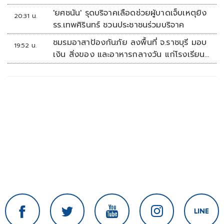
'ยศชนัน' รุดบริจาคเลือดช่วยผู้บาดเจ็บเหตุยิง
20:31 น.
รร.เทพศิรินทร์ ชวนประชาชนร่วมบริจาค
ชมรมอาสาป้องกันภัย ลงพื้นที่ จ.ราชบุรี มอบ
19:52 น.
เงิน สิ่งของ และอาหารกลางวัน แก่โรงเรียน
บ้านหนองน้ำใส