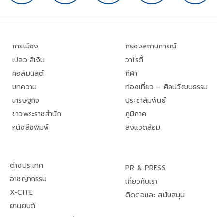
การเมือง
กรองสถานการณ์
เปลว สีเงิน
วาไรตี้
คอลัมนิสต์
กีฬา
บทความ
ท่องเที่ยว – ศิลปวัฒนธรรม
เศรษฐกิจ
ประชาสัมพันธ์
ข่าวพระราชสำนัก
ภูมิภาค
หนังสือพิมพ์
สิ่งแวดล้อม
ต่างประเทศ
PR & PRESS
อาชญากรรม
เกี่ยวกับเรา
X-CITE
ติดต่อและ สนับสนุน
ยานยนต์