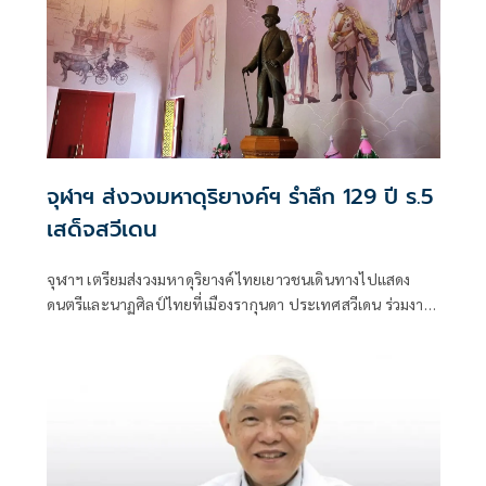
จุฬาฯ ส่งวงมหาดุริยางค์ฯ รำลึก 129 ปี ร.5
เสด็จสวีเดน
จุฬาฯ เตรียมส่งวงมหาดุริยางค์ไทยเยาวชนเดินทางไปแสดง
ดนตรีและนาฏศิลป์ไทยที่เมืองรากุนดา ประเทศสวีเดน ร่วมงาน
รำลึก 129 ปี ร.5 เสด็จประพาสสวีเดน วันที่ 19 ก.ค. 25