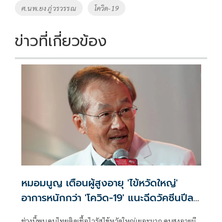
ศ.นพ.ยง ภู่วรวรรณ
โควิด-19
ข่าวที่เกี่ยวข้อง
หมอมนูญ เตือนผู้สูงอายุ 'ไข้หวัดใหญ่'
อาการหนักกว่า 'โควิด-19' แนะฉีดวัคซีนปีละ
เข็ม ลดรุนแรง
ช่วงนี้พบคนไทยติดเชื้อไวรัสไข้หวัดใหญ่เยอะมาก คนสูงอายุมี