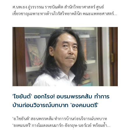
ศ.นพ.ยง ภู่วรวรรณ ราชบัณฑิต สำนักวิทยาศาสตร์ ศูนย์
เชี่ยวชาญเฉพาะทางด้านไวรัสวิทยาคลินิก คณะแพทยศาสตร์
จุฬาลงกรณ์มหาวิทยาลัย
'ไชยันต์' ออกโรง! อบรมพรรคส้ม ทำการ
บ้านก่อนวิจารณ์บทบาท 'องคมนตรี'
'อ.ไชยันต์' สอนพรรคส้ม ทำการบ้านก่อนวิจารณ์บทบาท
'องคมนตรี' กางโมเดลเดนมาร์ก-อังกฤษ-นอร์เวย์ พร้อมย้ำ