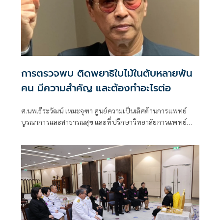
การตรวจพบ ติดพยาธิใบไม้ในตับหลายพัน
คน มีความสำคัญ และต้องทำอะไรต่อ
ศ.นพ.ธีระวัฒน์ เหมะจุฑา ศูนย์ความเป็นเลิศด้านการแพทย์
บูรณาการและสาธารณสุข และที่ปรึกษาวิทยาลัยการแพทย์
แผนตะวันออก มหาวิทยาลัยรังสิต โพสต์เฟซบุ๊กว่า