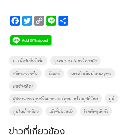
F
T
C
Li
S
ac
wi
o
n
h
e
tt
p
e
ar
b
er
y
e
o
Li
Tags
การฉีดวัคซีนโควิด
จุฬาลงกรณ์มหาวิทยาลัย
o
n
ชนิดของวัคซีน
ทีเซลล์
นพ.ธีระวัฒน์ เหมะจุฑา
k
k
ผลข้างเคียง
ผู้อำนวยการศูนย์วิทยาศาสตร์สุขภาพโรคอุบัติใหม่
ภูมิ
ภูมิในน้ำเหลือง
เข้าชั้นผิวหนัง
โรคพิษสุนัขบ้า
ข่าวที่เกี่ยวข้อง