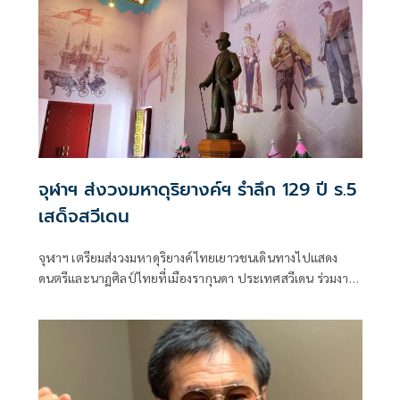
จุฬาฯ ส่งวงมหาดุริยางค์ฯ รำลึก 129 ปี ร.5
เสด็จสวีเดน
จุฬาฯ เตรียมส่งวงมหาดุริยางค์ไทยเยาวชนเดินทางไปแสดง
ดนตรีและนาฏศิลป์ไทยที่เมืองรากุนดา ประเทศสวีเดน ร่วมงาน
รำลึก 129 ปี ร.5 เสด็จประพาสสวีเดน วันที่ 19 ก.ค. 25