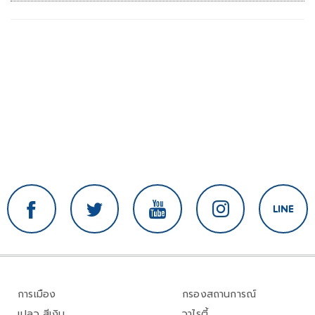
การเมือง
กรองสถานการณ์
เปลว สีเงิน
วาไรตี้