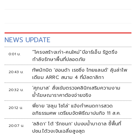
รธน.มาตรา 10 ทำให้ต้องรับฟังข้อมูลจากหน่วยราชการ
NEWS UPDATE
“โครงสร้างเก่า-คนใหม่”บีอาร์เอ็น รัฐตรึง
0:01 น.
กำลังรักษาพื้นที่ปลอดภัย
ทัพนักบิด 'ฮอนด้า เรซซิ่ง ไทยแลนด์' ลุ้นล่าโพ
20:43 น.
เดียม ARRC สนาม 4 ที่มัลดาลิกา
‘ศุภมาส’ สั่งเข้มตรวจคลินิกเสริมความงาม
20:32 น.
ย้ำโฆษณาราคาต้องจ่ายจริง
พี่ชาย 'ฮลุน โซโล่' แจ้งกำหนดการสวด
20:12 น.
อภิธรรมศพ เตรียมจัดพิธีฌาปนกิจ 11 ส.ค.
'ลลิดา' โต้ 'รักชนก' ปมงบน้ำบาดาล ชี้พื้นที่
20:07 น.
ปชน.ได้วงเงินเฉลี่ยสูงสุด