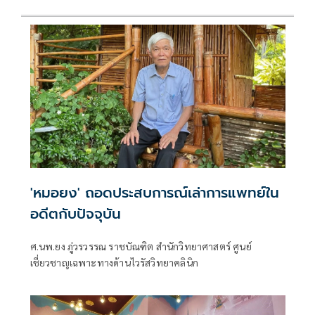
'หมอยง' ถอดประสบการณ์เล่าการแพทย์ใน
อดีตกับปัจจุบัน
ศ.นพ.ยง ภู่วรวรรณ ราชบัณฑิต สำนักวิทยาศาสตร์ ศูนย์
เชี่ยวชาญเฉพาะทางด้านไวรัสวิทยาคลินิก