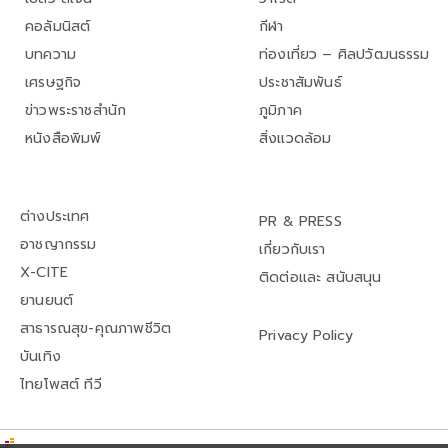
คอลัมนิสต์
กีฬา
บทความ
ท่องเที่ยว – ศิลปวัฒนธรรม
เศรษฐกิจ
ประชาสัมพันธ์
ข่าวพระราชสำนัก
ภูมิภาค
หนังสือพิมพ์
สิ่งแวดล้อม
ต่างประเทศ
PR & PRESS
อาชญากรรม
เกี่ยวกับเรา
X-CITE
ติดต่อและ สนับสนุน
ยานยนต์
สาธารณสุข-คุณภาพชีวิต
Privacy Policy
บันเทิง
ไทยโพสต์ ทีวี