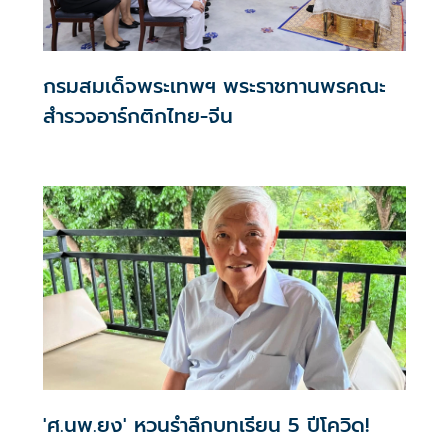
กรมสมเด็จพระเทพฯ พระราชทานพรคณะ
สำรวจอาร์กติกไทย-จีน
'ศ.นพ.ยง' หวนรำลึกบทเรียน 5 ปีโควิด!