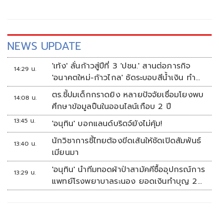
NEWS UPDATE
'เท้ง' ลั่นก้าวสู่ปีที่ 3 'ปชน.' สานต่อภารกิจ
14:29 น.
'อนาคตใหม่-ก้าวไกล' ซัดระบอบสีน้ำเงิน ทำ
หลักนิติรัฐ-นิติธรรมสั่นคลอน
ตร.ชี้ปมเด็กกราดยิง หลายปัจจัยเชื่อมโยงพบ
14:08 น.
ศึกษาข้อมูลปืนในออนไลน์เกือบ 2 ปี
13:45 น.
'อนุทิน' บอกแลนด์บริดจ์ยังไม่คุ้ม!
นักวิชาการชี้ไทยต้องขีดเส้นให้ชัดเปิดสัมพันธ์
13:40 น.
เมียนมา
'อนุทิน' นำทีมทอดผ้าป่าสามัคคีซื้ออุปกรณ์การ
13:29 น.
แพทย์โรงพยาบาลระนอง ยอดเงินทำบุญ 20
ล้านบาท