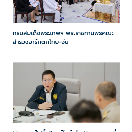
กรมสมเด็จพระเทพฯ พระราชทานพรคณะ
สำรวจอาร์กติกไทย-จีน