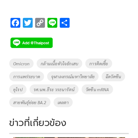
F
T
C
Li
S
ac
wi
o
n
h
e
tt
p
e
ar
b
er
y
e
o
Li
Tags
Omicron
กล้ามเนื้อหัวใจอักเสบ
การติดเชื้อ
o
n
การแพร่ระบาด
จุฬาลงกรณ์มหาวิทยาลัย
ฉีดวัคซีน
k
k
ยุโรป
รศ.นพ.ธีระ วรธนารัตน์
วัคซีน mRNA
สายพันธุ์ย่อย BA.2
เดลตา
ข่าวที่เกี่ยวข้อง