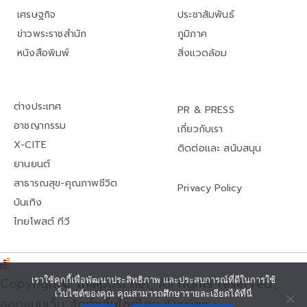
เศรษฐกิจ
ประชาสัมพันธ์
ข่าวพระราชสำนัก
ภูมิภาค
หนังสือพิมพ์
สิ่งแวดล้อม
ต่างประเทศ
PR & PRESS
อาชญากรรม
เกี่ยวกับเรา
X-CITE
ติดต่อและ สนับสนุน
ยานยนต์
สาธารณสุข-คุณภาพชีวิต
Privacy Policy
บันเทิง
ไทยโพสต์ ทีวี
Copyright© thaipost.net, All rights reserved.,
เราใช้คุกกี้เพื่อพัฒนาประสิทธิภาพ และประสบการณ์ที่ดีในการใช้
เว็บไซต์ของคุณ คุณสามารถศึกษารายละเอียดได้ที่นี่
ออกแบบเว็บ จัดทำเว็บไซต์โดย iDesign