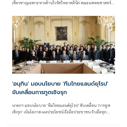
เชี่ยวชาญเฉพาะทางด้านไวรัสวิทยาคลินิก คณะแพทยศาสตร์
จุฬาลงกรณ์มหาวิทยาลัย
'อนุทิน' มอบนโยบาย 'ทีมไทยแลนด์ยุโรป'
ขับเคลื่อนการทูตเชิงรุก
นายกฯ มอบนโยบาย 'ทีมไทยแลนด์ยุโรป' ขับเคลื่อน 'การทูต
เชิงรุก' เน้นโอกาส-ผลประโยชน์ ถึงมือประชาชน จับมือทุก
หน่วยงาน 'คลัสเตอร์' เดินหน้า FTA ไทย-สหภาพยุโรป