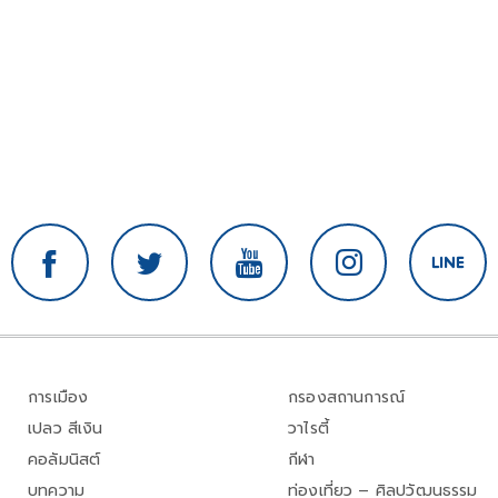
การเมือง
กรองสถานการณ์
เปลว สีเงิน
วาไรตี้
คอลัมนิสต์
กีฬา
บทความ
ท่องเที่ยว – ศิลปวัฒนธรรม