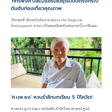
'ภัทรพงศ์'ปลื้ม2แอร์ไลน์ยุโรปบินตรงกระบี่
ดันฮับท่องเที่ยวคุณภาพ
'ภัทรพงศ์' เดินหน้านโยบาย Airport for Regional
Development สายการบินขอสล็อตบินตรงกระบี่จากฟินแลนด์
และเดนมาร์ก รับฤดูหนาว 69/70ชี้ช่วยดึงนักท่องเที่ยวคุณภาพ
สูงจากยุโรปเหนือ กระตุ้นเศรษฐกิจและการท่องเที่ยวภาคใต้
'ศ.นพ.ยง' หวนรำลึกบทเรียน 5 ปีโควิด!
ศ.นพ.ยง ภู่วรวรรณ ราชบัณฑิต สำนักวิทยาศาสตร์ ศูนย์