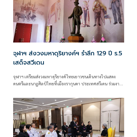
จุฬาฯ ส่งวงมหาดุริยางค์ฯ รำลึก 129 ปี ร.5
เสด็จสวีเดน
จุฬาฯ เตรียมส่งวงมหาดุริยางค์ไทยเยาวชนเดินทางไปแสดง
ดนตรีและนาฏศิลป์ไทยที่เมืองรากุนดา ประเทศสวีเดน ร่วมงาน
รำลึก 129 ปี ร.5 เสด็จประพาสสวีเดน วันที่ 19 ก.ค. 25