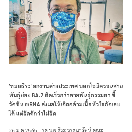
'หมอธีระ' ยกงานต่างประเทศ บอกโอมิครอนสาย
พันธุ์ย่อย BA.2 ติดเร็วกว่าสายพันธุ์ธรรมดา ชี้
วัคซีน mRNA ส่งผลให้เกิดกล้ามเนื้อหัวใจอักเสบ
ได้ แต่ฉีดดีกว่าไม่ฉีด
26 ม.ค.2565 - รศ.นพ.ธีระ วรธนารัตน์ คณะ