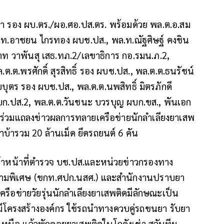
รอง ผบ.ตร./ผอ.ศอ.ปส.ตร. พร้อมด้วย พล.ต.อ.สม
.ต.ท.อาชยน ไกรทอง ผบช.ปส., พล.ท.ณัฐศิษฐ์ คงชิน
าท วาพันสุ เสธ.ทภ.2/เลขาธิการ กอ.รมน.ภ.2,
.ต.พรศักดิ์ สุรสิทธิ์ รอง ผบช.ปส., พล.ต.ต.ธนรัชน์
ุตร รอง ผบช.ปส., พล.ต.ต.นพสิทธิ์ มิตรภักดี
ผบก.ปส.2, พล.ต.ต.วันชนะ บวรบุญ ผบก.ขส., พันเอก
ร่วมแถลงข่าวผลการทลายเครือข่ายนักลำเลียงยาเสพ
บ้ารวม 20 ล้านเม็ด ยึดรถยนต์ 6 คัน
า เจ้าหน้าที่ตำรวจ บช.ปส.และหน่วยข่าวกรองทาง
ครามพิเศษ (ขกท.ศปก.นสศ.) และสำนักงานปราบยา
ครือข่ายวัยรุ่นนักลำเลียงยาเสพติดมีลักษณะเป็น
โครงสร้างองค์กร ใช้รถนำทางควบคู่รถขนยา รับยา
ือ แล้วพักคอยยาเสพติดในโกดังเช่า สลับทีม