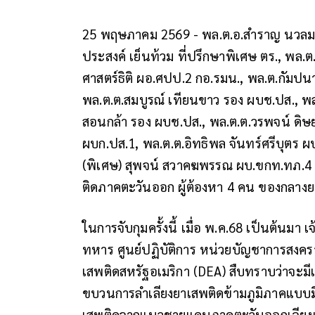
25 พฤษภาคม 2569 - พล.ต.อ.สำราญ นวลมา 
ประสงค์ เย็นท้วม ที่ปรึกษาพิเศษ ตร., พล
ศาสตร์ธิติ ผอ.ศปป.2 กอ.รมน., พล.ต.กัมปน
พล.ต.ต.สมบูรณ์ เทียนขาว รอง ผบช.ปส., พล.ต
สอนกล้า รอง ผบช.ปส., พล.ต.ต.วรพจน์ ดิษยบ
ผบก.ปส.1, พล.ต.ต.อิทธิพล จันทร์ศรีบุตร 
(พิเศษ) สุพจน์ สวาคฆพรรณ ผบ.ขกท.ทภ.4 
ติดภาคตะวันออก ผู้ต้องหา 4 คน ของกลางยา
ในการจับกุมครั้งนี้ เมื่อ พ.ค.68 เป็นต้นม
ทหาร ศูนย์ปฏิบัติการ หน่วยบัญชาการสง
เสพติดสหรัฐอเมริกา (DEA) สืบทราบว่าจะมีเ
ขบวนการลำเลียงยาเสพติดข้ามภูมิภาคแบบมี
เสพติดจากแนวชายแดนภาคตะวันออกเฉียงเหน