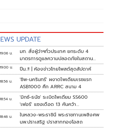
EWS UPDATE
มท. สั่งผู้ว่าฯทั่วประเทศ ยกระดับ 4
19:06 น.
มาตรการดูแลความปลอดภัยในสถาน
ศึกษา
19:00 น.
ปืน..!! | ห้องข่าวไทยโพสต์สุดสัปดาห์
'ชิพ-นครินทร์' ผงาดโพเดียมเรซแรก
18:56 น.
ASB1000 ศึก ARRC สนาม 4
'มิกซ์-ธนัช' ระเบิดโพเดียม SS600
18:54 น.
'เฟอร์' แซงเดือด 13 คันคว้า
แต้ม ศึก ARRC สนาม 4
ในหลวง-พระราชินี พระราชทานเพลิงศพ
18:46 น.
นพ.ปราเสริฐ ปราสาททองโอสถ