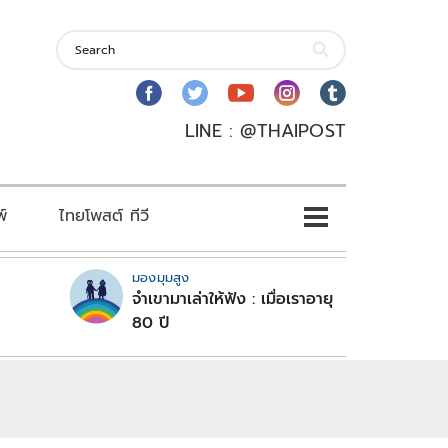
LINE : @THAIPOST
พ์
ไทยโพสต์ ทีวี
มองมุมสูง
จำเขามาเล่าให้ฟัง : เมื่อเราอายุ
80 ปี