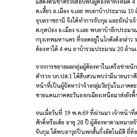
แสดงตัวเข้าตรวจสอบพบผู้ต้องหาทั้งหมด 4 ค
ต.เสี้ยว อ.เมือง จ.เลย พบยาบ้าประมาณ 10 ล
อุบลราชธานี จึงได้ทำการจับกุม และยังนำเจ
ต.กุดป่อง อ.เมือง จ.เลย พบยาบ้าอีกประมาณ
กรุงเทพมหานคร ที่จอดอยู่ในโกดังดังกล่าว รวม
ต้องหาได้ 4 คน ยาบ้ารวมประมาณ 20 ล้านเ
จากการขยายผลกลุ่มผู้ต้องหาในเครือข่ายนั
ตำรวจ บก.ปส.1 ได้สืบสวนพบว่ามีนายนราศักด
หน้าที่เป็นผู้จัดหาว่าจ้างกลุ่มวัยรุ่นในภ
ชายแดนภาคตะวันออกเฉียงเหนือมาส่งยังพื้นท
จนเมื่อวันที่ 19 พ.ค.69 ที่ผ่านมา เจ้าหน้
ศักดิ์หรือเต้ย อายุ 28 ปี ผู้ต้องหาตาม
จับกุม ได้พบอาวุธปืนพกสั้นกึ่งอัตโนมัติ ยี