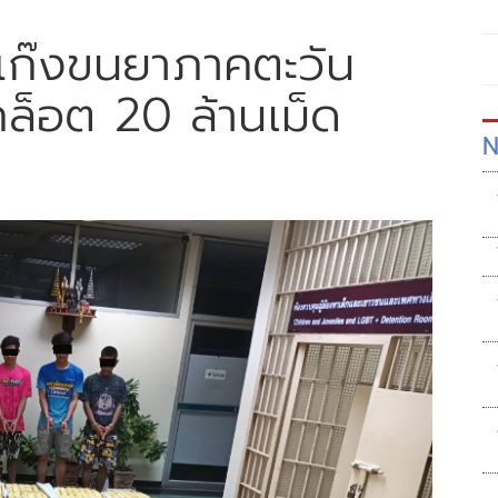
แก๊งขนยาภาคตะวัน
๊กล็อต 20 ล้านเม็ด
N