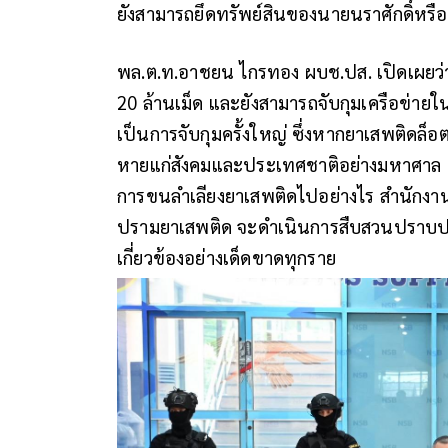
ยังสามารถยึดทรัพย์สินของนายนราศักดิ์หรือเ
พล.ต.ท.อาชยน ไกรทอง ผบช.ปส. เปิดเผยว่า 
20 ล้านเม็ด และยังสามารถจับกุมเครือข่ายใน
เป็นการจับกุมครั้งใหญ่ ซึ่งหากยาเสพติดล็อ
หายแก่สังคมและประเทศชาติอย่างมหาศาล 
การขนลำเลียงยาเสพติดไปอย่างไร สำนักง
ปรามยาเสพติด จะดำเนินการสืบสวนปราบปราม
เกี่ยวข้องอย่างเด็ดขาดทุกราย