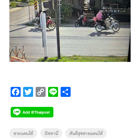
F
T
C
Li
S
ac
wi
o
n
h
e
tt
p
e
ar
b
er
y
e
o
Li
Tags
ชายแดนใต้
ปัตตานี
สันติสุขชายแดนใต้