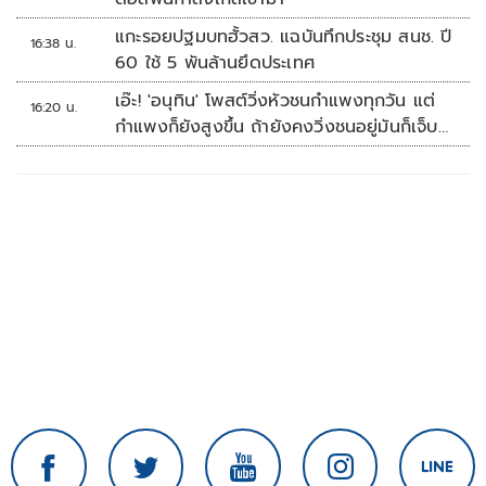
แกะรอยปฐมบทฮั้วสว. แฉบันทึกประชุม สนช. ปี
16:38 น.
60 ใช้ 5 พันล้านยึดประเทศ
เอ๊ะ! 'อนุทิน' โพสต์วิ่งหัวชนกำแพงทุกวัน แต่
16:20 น.
กำแพงก็ยังสูงขึ้น ถ้ายังคงวิ่งชนอยู่มันก็เจ็บ
หัวอีก