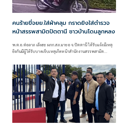
คนร้ายขี่จยย.ใส่ผ้าคลุม กราดยิงใส่ตำรวจ
หน้าสรรพสามิตปัตตานี ชาวบ้านโดนลูกหลง
พ.ต.อ.ต่อลาภ เล็งฮะ ผกก.สภ.มายอ จ.ปัตตานี ได้รับแจ้งมีเหตุ
ยิงกันมีผู้ได้รับบาดเจ็บเหตุเกิดหน้าสำนักงานสรรพสามิต
ปัตตานี สาขามายอ ม.5 ต.ลางา อ.มายอ ตั้งอยู่ริมถนนสาย
นราธิวาส - ปัตตานี หลังได้รับแจ้งจึงรายงานให้ผู้บังคับบัญชา
ทราบพร้อมนำกำลังไปที่เกิดเหตุ