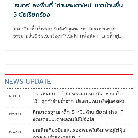
'ธนกร' ลงพื้นที่ 'ด่านสะเดาใหม่' ชาวบ้านยื่น
5 ข้อเรียกร้อง
'ธนกร” ลงพื้นที่สงขลา รับฟังปัญหาด่านชายแดนสะเดา เผย
ชาวบ้านยื่น 5 ข้อเรียกร้องหลังเปิดใหม่ เพื่อพัฒนาและฟื้นฟู
แหล่งท่องเที่ยวชายแดนด่านนอกอย่างยั่งยืน
NEWS UPDATE
'สส.อังสณา' นำทีมพรรคเศรษฐกิจ ช่วยเด็ก
17:15 น.
13 ถูกทำร้ายซ้ำซาก ประสานพม.เข้าคุ้มครอง
ศึกมาตรฐานเหล็ก 5 หมื่นล้านเดือด! ฝ่าย IF
16:58 น.
ซัดมติแบนเตาหลอมไม่โปร่งใส
ยกเลิกเที่ยวบินและเร่งอพยพในจีน พายุไต้ฝุ่น
16:47 น.
ดอลฟินกำลังใกล้เข้ามา