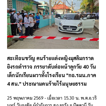
สะเทือนขวัญ คนร้ายแต่งหญิงมุสลิมกราด
ยิงรถตำรวจ ภรรยาดับต่อหน้าลูกวัย 40 วัน
เด็กนักเรียนผวาทั้งโรงเรียน "กอ.รมน.ภาค
4 สน." ประณามคนร้ายไร้มนุษยธรรม
25 พฤษภาคม 2569 - เมื่อเวลา 15.30 น. พ.ต.อ.วริ
นทร์ วันธงชัย ผู้กำกับการ สภ.ยะรัง จ.ปัตตานี รับ