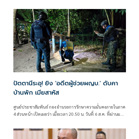
สถานีตำรวจภูธรทุ่งยางแดง
ปัตตานีระอุ! ยิง 'อดีตผู้ช่วยผญบ.' ดับคา
บ้านพัก เมียสาหัส
ศูนย์ประชาสัมพันธ์ กองอำนวยการรักษาความมั่นคงภายในภาค
4 ส่วนหน้า เปิดเผยว่า เมื่อเวลา 20.50 น. วันที่ 6 ส.ค. ที่ผ่านมา
เกิดเหตุคนร้ายไม่ทราบจำนวนใช้อาวุธปืนลอบยิงนายรียะ
อาแว อดีตผู้ช่วยผู้ใหญ่บ้านหมู่ที่ 5