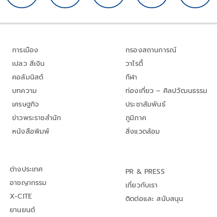
การเมือง
กรองสถานการณ์
เปลว สีเงิน
วาไรตี้
คอลัมนิสต์
กีฬา
บทความ
ท่องเที่ยว – ศิลปวัฒนธรรม
เศรษฐกิจ
ประชาสัมพันธ์
ข่าวพระราชสำนัก
ภูมิภาค
หนังสือพิมพ์
สิ่งแวดล้อม
ต่างประเทศ
PR & PRESS
อาชญากรรม
เกี่ยวกับเรา
X-CITE
ติดต่อและ สนับสนุน
ยานยนต์