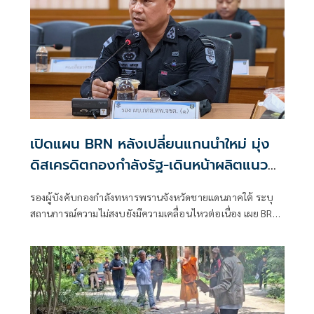
เปิดแผน BRN หลังเปลี่ยนแกนนำใหม่ มุ่ง
ดิสเครดิตกองกำลังรัฐ-เดินหน้าผลิตแนว
ร่วม
รองผู้บังคับกองกำลังทหารพรานจังหวัดชายแดนภาคใต้ ระบุ
สถานการณ์ความไม่สงบยังมีความเคลื่อนไหวต่อเนื่อง เผย BRN
ปรับยุทธวิธีรายปีหลังเปลี่ยนแกนนำ มุ่งโจ