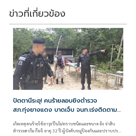
o
n
k
k
ข่าวที่เกี่ยวข้อง
ปัตตานีระอุ! คนร้ายลอบยิงตำรวจ
สภ.ทุ่งยางแดง บาดเจ็บ จนท.เร่งติดตามผู้
ก่อเหตุ
เกิดเหตุคนร้ายใช้อาวุธปืนไม่ทราบชนิดและขนาด ยิง จ่าสิบ
ตำรวจฮากีม กือจิ อายุ 32 ปี ผู้บังคับหมู่ป้องกันและปราบปราม