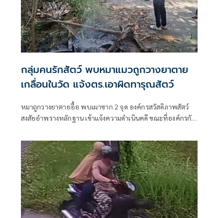
กลุ่มคนรักสัตว์ พบหมาแมวถูกวางยาตาย
เกลื่อนในวัด แจ้งตร.เอาผิดทารุณสัตว์
หมาถูกวางยาตายอื้อ พบเผาซาก 2 จุด องค์กรสวัสดิภาพสัตว์
สงสัยอำพรางหลักฐาน เข้าแจ้งความดำเนินคดี ขณะที่องค์กรกับ
พระปะทะคารมเดือด