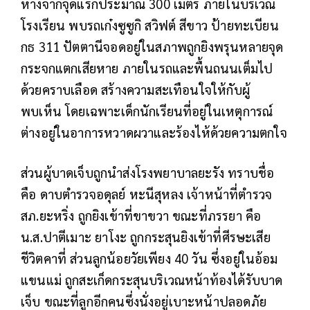
ห่างจากจุดแรกประมาณ 300 เมตร ภายในบริเวณ
โรงเรียน พบรถเก๋งซูซูกิ สวิฟต์ สีขาว ป้ายทะเบียน
กธ 311 ปัตตานีจอดอยู่ในสภาพถูกยิงพรุนหลายจุด
กระจกแตกเสียหาย ภายในรถและพื้นถนนเต็มไป
ด้วยคราบเลือด สร้างความสะเทือนใจให้กับผู้
พบเห็น โดยเฉพาะเด็กนักเรียนที่อยู่ในเหตุการณ์
ต่างอยู่ในอาการหวาดผวาและร้องไห้ด้วยความตกใจ
ส่วนผู้บาดเจ็บถูกนำส่งโรงพยาบาลยะรัง ทราบชื่อ
คือ ดาบตำรวจอดุลย์ หะนีสุหลง เจ้าหน้าที่ตำรวจ
สภ.ยะหริ่ง ถูกยิงเข้าที่ขาขวา ขณะที่ภรรยา คือ
น.ส.ปาตีเมาะ ยาโงะ ถูกกระสุนยิงเข้าที่ศีรษะเสีย
ชีวิตคาที่ ส่วนลูกน้อยวัยเพียง 40 วัน ซึ่งอยู่ในอ้อม
แขนแม่ ถูกสะเก็ดกระสุนบริเวณหน้าท้องได้รับบาด
เจ็บ ขณะที่ลูกอีกคนซึ่งนั่งอยู่เบาะหน้าปลอดภัย