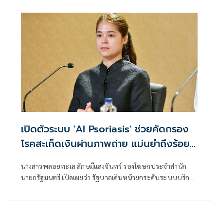
รับแจ้งข่าวปลอม ซึ่งเป็นไปตามนโยบายการป้องกันและแก้ไข
ปัญหาภัยความมั่นคงและภัยทางสังคมของนายไชยชนก ชิดชอบ
รัฐมนตรีว่าการกระทรวงดิจิทัลเพื่อเศรษฐกิจและสังคม (ดีอี)
โดยยกระดับความสำคัญเรื่องการสร้างความตระหนักรู้เท่าทัน
ภัยอาชญากรรมทางเทคโนโลยี ข่าวปลอม และข้อมูลบิดเบือน
เปิดตัวระบบ 'AI Psoriasis' ช่วยคัดกรอง
โรคสะเก็ดเงินผ่านภาพถ่าย แม่นยำถึงร้อย
ละ 95
นางสาวพลอยทะเล ลักษมีแสงจันทร์ รองโฆษกประจำสำนัก
นายกรัฐมนตรี เปิดเผยว่า รัฐบาลเดินหน้ายกระดับระบบบริการ
สาธารณสุ