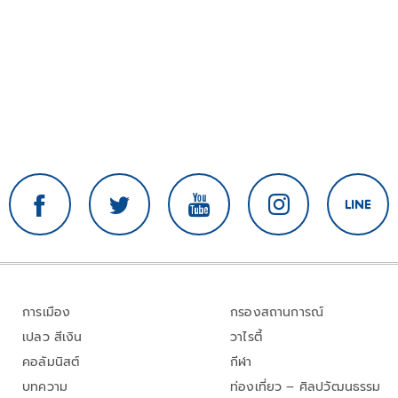
การเมือง
กรองสถานการณ์
เปลว สีเงิน
วาไรตี้
คอลัมนิสต์
กีฬา
บทความ
ท่องเที่ยว – ศิลปวัฒนธรรม