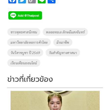
ac
wi
o
n
h
e
tt
p
e
ar
b
er
y
e
o
Li
Tags
ชาวพุทธศาสนิกชน
พลอยทะเล ลักษมีแสงจันทร์
o
n
มหาวิทยาลัยหอการค้าไทย
มิจฉาชีพ
k
k
วันวิสาขบูชา ปี 2569
วันสำคัญทางศาสนา
เวียนเทียนออนไลน์
ข่าวที่เกี่ยวข้อง