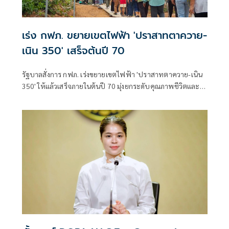
เร่ง กฟภ. ขยายเขตไฟฟ้า 'ปราสาทตาควาย-
เนิน 350' เสร็จต้นปี 70
รัฐบาลสั่งการ กฟภ. เร่งขยายเขตไฟฟ้า 'ปราสาทตาควาย-เนิน
350' ให้แล้วเสร็จภายในต้นปี 70 มุ่งยกระดับคุณภาพชีวิตและ
ขวัญกำลังพลแนวหน้า เสริมสร้างความมั่นคงชายแดน