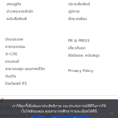
เศรษฐกิจ
ประชาสัมพันธ์
ข่าวพระราชสำนัก
ภูมิภาค
หนังสือพิมพ์
สิ่งแวดล้อม
ต่างประเทศ
PR & PRESS
อาชญากรรม
เกี่ยวกับเรา
X-CITE
ติดต่อและ สนับสนุน
ยานยนต์
สาธารณสุข-คุณภาพชีวิต
Privacy Policy
บันเทิง
ไทยโพสต์ ทีวี
Copyright© thaipost.net, All rights reserved.,
เราใช้คุกกี้เพื่อพัฒนาประสิทธิภาพ และประสบการณ์ที่ดีในการใช้
เว็บไซต์ของคุณ คุณสามารถศึกษารายละเอียดได้ที่นี่
ออกแบบเว็บ จัดทำเว็บไซต์โดย iDesign