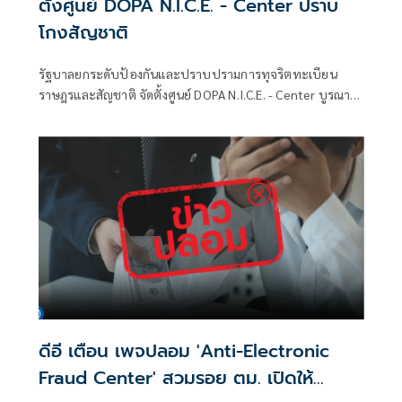
ตั้งศูนย์ DOPA N.I.C.E. - Center ปราบ
โกงสัญชาติ
รัฐบาลยกระดับป้องกันและปราบปรามการทุจริตทะเบียน
ราษฎรและสัญชาติ จัดตั้งศูนย์ DOPA N.I.C.E. - Center บูรณา
การกระบวนการยุติธรรมและภาคีเครือข่าย
ดีอี เตือน เพจปลอม 'Anti-Electronic
Fraud Center' สวมรอย ตม. เปิดให้