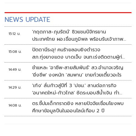
NEWS UPDATE
'กฤตภาส-ภุมรัตน์' ซิวแชมป์จักรยาน
15:12 น.
ประเทศไทย ผอ.เขื่อนภูมิพล พร้อมรับเจ้าภาพ
ต่อ ปี 2570
ปัตตานีระอุ! คนร้ายลอบยิงตำรวจ
15:08 น.
สภ.ทุ่งยางแดง บาดเจ็บ จนท.เร่งติดตามผู้ก่อ
เหตุ
ชำแหละ 'อาชีพ-สายสัมพันธ์' สว.อำนาจเจริญ
14:49 น.
'ยิ่งชีพ' งงหนัก 'สมพาน' ขายก๋วยเตี๋ยวอะไร
'เท้ง' ลั่นก้าวสู่ปีที่ 3 'ปชน.' สานต่อภารกิจ
14:29 น.
'อนาคตใหม่-ก้าวไกล' ซัดระบอบสีน้ำเงิน ทำ
หลักนิติรัฐ-นิติธรรมสั่นคลอน
ตร.ชี้ปมเด็กกราดยิง หลายปัจจัยเชื่อมโยงพบ
14:08 น.
ศึกษาข้อมูลปืนในออนไลน์เกือบ 2 ปี