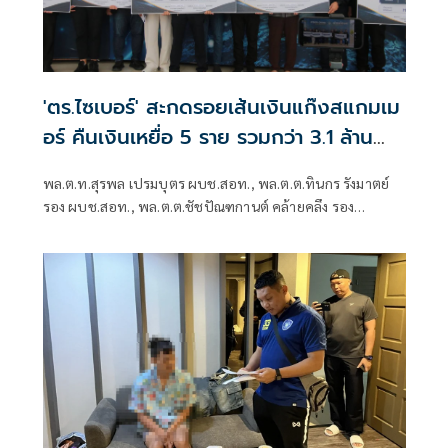
'ตร.ไซเบอร์' สะกดรอยเส้นเงินแก๊งสแกมเม
อร์ คืนเงินเหยื่อ 5 ราย รวมกว่า 3.1 ล้าน
บาท
พล.ต.ท.สุรพล เปรมบุตร ผบช.สอท., พล.ต.ต.ทินกร รังมาตย์
รอง ผบช.สอท., พล.ต.ต.ชัชปัณฑกานต์ คล้ายคลึง รอง
ผบช.สอท., พล.ต.ต.ศรายุทธ จุณณวัตต์ ผบก.ส