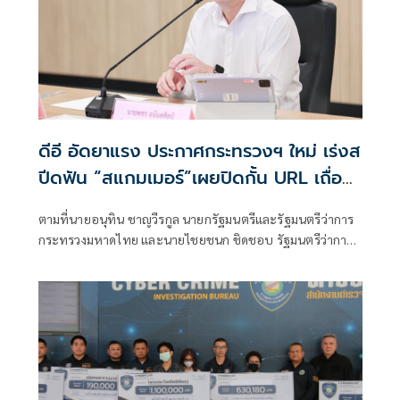
ดีอี อัดยาแรง ประกาศกระทรวงฯ ใหม่ เร่งส
ปีดฟัน “สแกมเมอร์”เผยปิดกั้น URL เถื่อน
แล้วกว่า 8.8 แสนรายการ
ตามที่นายอนุทิน ชาญวีรกูล นายกรัฐมนตรีและรัฐมนตรีว่าการ
กระทรวงมหาดไทย และนายไชยชนก ชิดชอบ รัฐมนตรีว่าการ
กระทรวงดิจิทัลเพื่อเศรษฐกิจและสังคม ได้มอบนโยบายเร่งรัด
ป้องกันและปราบปรามอาชญากรรมออนไลน์ กระทรวงดีอี