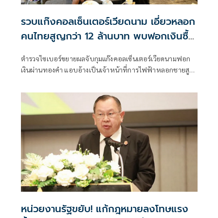
รวบแก๊งคอลเซ็นเตอร์เวียดนาม เอี่ยวหลอก
คนไทยสูญกว่า 12 ล้านบาท พบฟอกเงินซื้อ
ทองคำ
ตำรวจไซเบอร์ขยายผลจับกุมแก๊งคอลเซ็นเตอร์เวียดนามฟอก
เงินผ่านทองคำ แอบอ้างเป็นเจ้าหน้าที่การไฟฟ้าหลอกชายสูง
อายุโอนเงินกว่า 1.7 ล้าน นำไปซื้อทองหลบเลี่ยงการติดตามเส้น
เงินของเจ้าหน้าที่
หน่วยงานรัฐขยับ! แก้กฎหมายลงโทษแรง