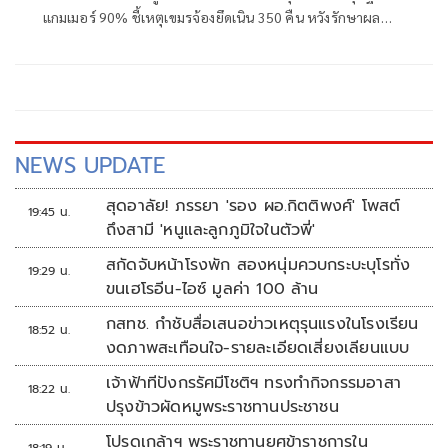
แกมเมอร์ 90% ชี้เหตุเขมรจ้องยึดเนิน 350 คืน หวังรักษาผล
ประโยชน์–เพิ่มแต้มต่อก่อนเจรจา JBC
NEWS UPDATE
สุดอาลัย! ภรรยา 'รอง ผอ.กิตติพงศ์' โพสต์
19:45 น.
ถึงสามี 'หนูและลูกภูมิใจในตัวพี่'
สกัดจับหน้าโรงพัก สองหนุ่มควบกระบะบุโรทั่ง
19:29 น.
ขนเฮโรอีน-ไอซ์ มูลค่า 100 ล้าน
กสทช. กำชับสื่อเสนอข่าวเหตุรุนแรงในโรงเรียน
18:52 น.
งดภาพสะเทือนใจ-รายละเอียดเสี่ยงเลียนแบบ
เจ้าฟ้าทีปังกรรัศมีโชติฯ ทรงทำกิจกรรมอาสา
18:22 น.
ปรุงข้าวผัดหมูพระราชทานประชาชน
โปรดเกล้าฯ พระราชทานยศข้าราชการใน
18:19 น.