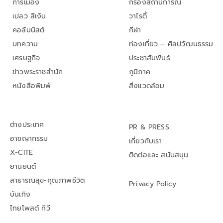
การเมือง
กรองสถานการณ์
เปลว สีเงิน
วาไรตี้
คอลัมนิสต์
กีฬา
บทความ
ท่องเที่ยว – ศิลปวัฒนธรรม
เศรษฐกิจ
ประชาสัมพันธ์
ข่าวพระราชสำนัก
ภูมิภาค
หนังสือพิมพ์
สิ่งแวดล้อม
ต่างประเทศ
PR & PRESS
อาชญากรรม
เกี่ยวกับเรา
X-CITE
ติดต่อและ สนับสนุน
ยานยนต์
สาธารณสุข-คุณภาพชีวิต
Privacy Policy
บันเทิง
ไทยโพสต์ ทีวี