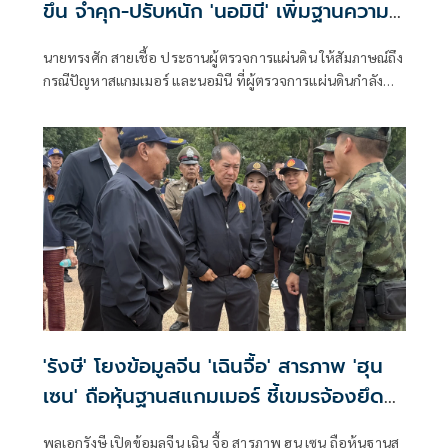
ขึ้น จำคุก-ปรับหนัก 'นอมินี' เพิ่มฐานความ
ผิดฟอกเงิน ยึดที่ดินด้วย
นายทรงศัก สายเชื้อ ประธานผู้ตรวจการแผ่นดิน ให้สัมภาษณ์ถึง
กรณีปัญหาสแกมเมอร์ และนอมินี ที่ผู้ตรวจการแผ่นดินกำลัง
ดำเนินการอยู่ ว่า สำหรับปัญหาที่เกี่ยวข้องกับประเทศเพื่อน
บ้านและต่างประเทศ อาทิ เรื่องสแกมเมอร์ ผู้ตรวจการแผ่นดิน
ได้ลงพื้นที่ตามรอยแนวชายแดนหลายแห่ง เ
'รังษี' โยงข้อมูลจีน 'เฉินจื้อ' สารภาพ 'ฮุน
เซน' ถือหุ้นฐานสแกมเมอร์ ชี้เขมรจ้องยึด
เนิน 350 คืน
พลเอกรังษี เปิดข้อมูลจีน เฉิน จื้อ สารภาพ ฮุน เซน ถือหุ้นฐานส