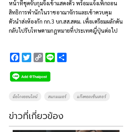
หน้าที่ชุดจับกุมจึงเข้าแสดงตัว พร้อมแจ้งเพิกถอน
สิทธิการพำนักในราชอาณาจักรและเข้าควบคุม
ตัวนำส่งห้องกัก กก.3 บก.สส.สตม. เพื่อเตรียมผลักดัน
กลับไปรับโทษตามกฎหมายที่ประเทศญี่ปุ่นต่อไป
F
T
C
Li
S
ac
wi
o
n
h
e
tt
p
e
ar
b
er
y
e
o
Li
Tags
ฉ้อโกงออนไลน์
สแกมเมอร์
แก๊งคอลเซ็นเตอร์
o
n
k
k
ข่าวที่เกี่ยวข้อง