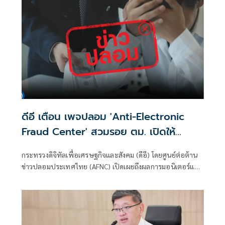
ดีอี เตือน เพจปลอม 'Anti-Electronic
Fraud Center' สวมรอย ตม. เปิดให้
ติดตามรับเงินคืนจาก 'สแกมเมอร์' ระวัง
กระทรวงดิจิทัลเพื่อเศรษฐกิจและสังคม (ดีอี) โดยศูนย์ต่อต้าน
สูญเงิน-ข้อมูลส่วนบุคคล
ข่าวปลอมประเทศไทย (AFNC) เปิดเผยถึงผลการมอนิเตอร์และ
รับแจ้งข่าวปลอม ซึ่งเป็นไปตามนโยบายการป้องกันและแก้ไข
ปัญหาภัยความมั่นคงและภัยทางสังคมของนายไชยชนก ชิดชอบ
รัฐมนตรีว่าการกระทรวงดิจิทัลเพื่อเศรษฐกิจและสังคม (ดีอี)
โดยยกระดับความสำคัญเรื่องการสร้างความตระหนักรู้เท่าทัน
ภัยอาชญากรรมทางเทคโนโลยี ข่าวปลอม และข้อมูลบิดเบือน